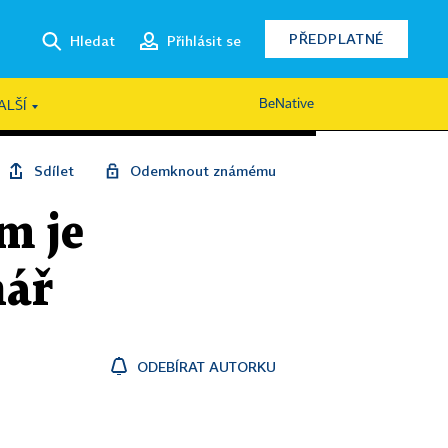
PŘEDPLATNÉ
Hledat
Přihlásit se
BeNative
ALŠÍ
Sdílet
Odemknout známému
m je
nář
ODEBÍRAT AUTORKU