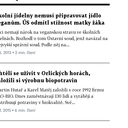
kolní jídelny nemusí připravovat jídlo
eganům. ÚS odmítl stížnost matky žáka
ci nemají nárok na veganskou stravu ve školních
delnách. Rozhodl o tom Ústavní soud, jenž navázal na
jvyšší správní soud. Podle něj na...
6. 2013 ▪ 2 min. čtení
htěli se uživit v Orlických horách,
aložili si výrobnu biopotravin
rtin Hutař a Karel Matěj založili v roce 1992 firmu
O-BIO. Dnes zaměstnávají 130 lidí a vyrábějí a
stribuují potraviny v biokvalitě. Své...
2. 2015 ▪ 6 min. čtení