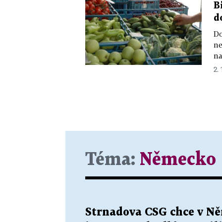
B
d
Do
ne
na
2. 
Téma:
Německo
Strnadova CSG chce v Ně