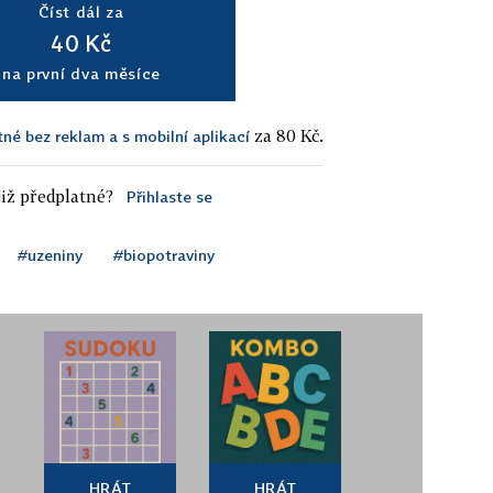
Číst dál za
40 Kč
na první dva měsíce
za 80 Kč.
tné bez reklam a s mobilní aplikací
iž předplatné?
Přihlaste se
#uzeniny
#biopotraviny
HRÁT
HRÁT