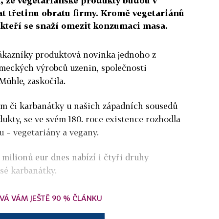
í, že vegetariánské produkty budou v
at třetinu obratu firmy. Kromě vegetariánů
 kteří se snaží omezit konzumaci masa.
zákazníky produktová novinka jednoho z
meckých výrobců uzenin, společnosti
ühle, zaskočila.
alám či karbanátky u našich západních sousedů
dukty, se ve svém 180. roce existence rozhodla
u – vegetariány a vegany.
milionů eur dnes nabízí i čtyři druhy
sé karbanátky.
VÁ VÁM JEŠTĚ 90 % ČLÁNKU