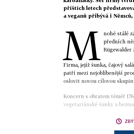
karbanátky. Šéf firmy tvrd
příštích letech představov
a veganů přibývá i Němců,
M
nohé stálé 
předních ně
Rügewalder M
Firma, jejíž šunka, čajový s
patří mezi nejoblíbenější pro
oslovit novou cílovou skupin
Koncern s obratem téměř 176 
vegetariánské šunky a bezma
ZBÝ