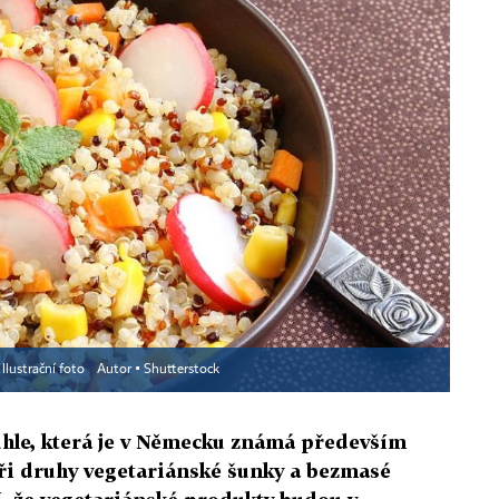
Ilustrační foto
Autor ▪
Shutterstock
hle, která je v Německu známá především
yři druhy vegetariánské šunky a bezmasé