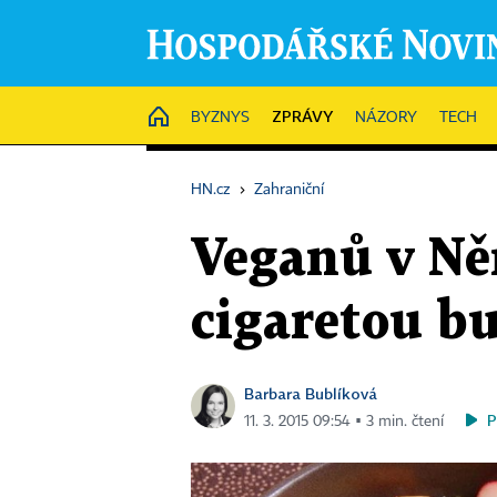
ZPRÁVY
HOME
BYZNYS
NÁZORY
TECH
HN.cz
›
Zahraniční
Veganů v Ně
cigaretou bu
Barbara Bublíková
P
11. 3. 2015 09:54 ▪ 3 min. čtení