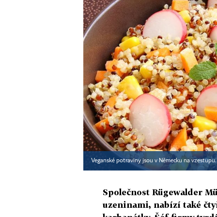
Veganské potraviny jsou v Německu na vzestupu. 
Společnost Rügewalder Mü
uzeninami, nabízí také čt