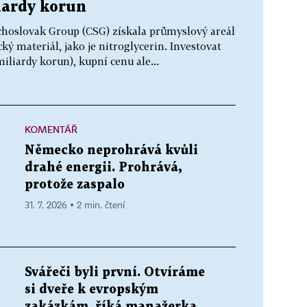
iardy korun
choslovak Group (CSG) získala průmyslový areál
ý materiál, jako je nitroglycerin. Investovat
iliardy korun), kupní cenu ale...
KOMENTÁŘ
Německo neprohrává kvůli
drahé energii. Prohrává,
protože zaspalo
31. 7. 2026 ▪ 2 min. čtení
Svářeči byli první. Otvíráme
si dveře k evropským
zakázkám, říká manažerka