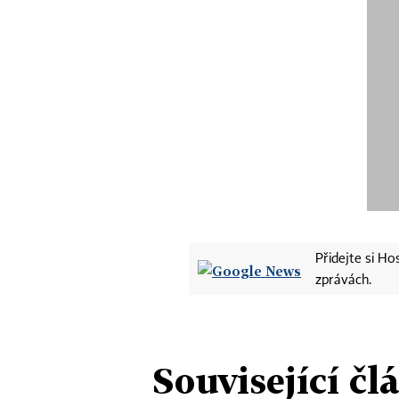
Přidejte si H
zprávách.
Související čl