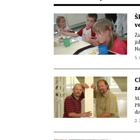
Š
v
Žá
jí
Ne
5. 
C
z
Ma
PR
di
2. 