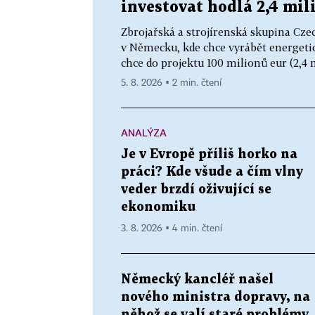
investovat hodlá 2,4 mil
Zbrojařská a strojírenská skupina Cze
v Německu, kde chce vyrábět energetick
chce do projektu 100 milionů eur (2,4 m
5. 8. 2026 ▪ 2 min. čtení
ANALÝZA
Je v Evropě příliš horko na
práci? Kde všude a čím vlny
veder brzdí oživující se
ekonomiku
3. 8. 2026 ▪ 4 min. čtení
Německý kancléř našel
nového ministra dopravy, na
něhož se valí staré problémy.