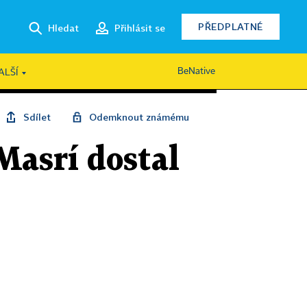
PŘEDPLATNÉ
Hledat
Přihlásit se
BeNative
ALŠÍ
Sdílet
Odemknout známému
asrí dostal