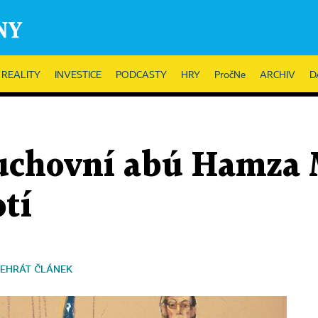
REALITY
INVESTICE
PODCASTY
HRY
PročNe
ARCHIV
D
uchovní abú Hamza M
tí
EHRÁT ČLÁNEK