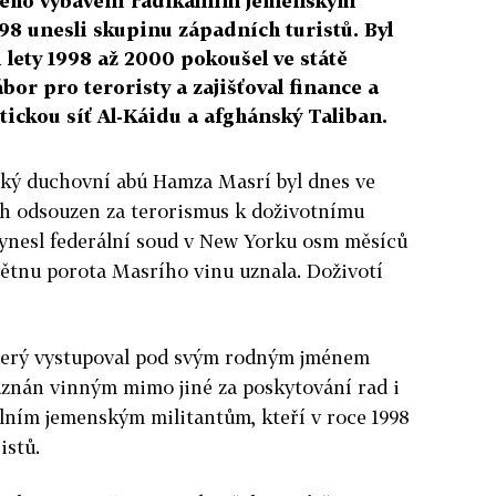
ckého vybavení radikálním jemenským
998 unesli skupinu západních turistů. Byl
 lety 1998 až 2000 pokoušel ve státě
bor pro teroristy a zajišťoval finance a
tickou síť Al-Káidu a afghánský Taliban.
ský duchovní abú Hamza Masrí byl dnes ve
ch odsouzen za terorismus k doživotnímu
vynesl federální soud v New Yorku osm měsíců
květnu porota Masrího vinu uznala. Doživotí
terý vystupoval pod svým rodným jménem
uznán vinným mimo jiné za poskytování rad i
lním jemenským militantům, kteří v roce 1998
istů.