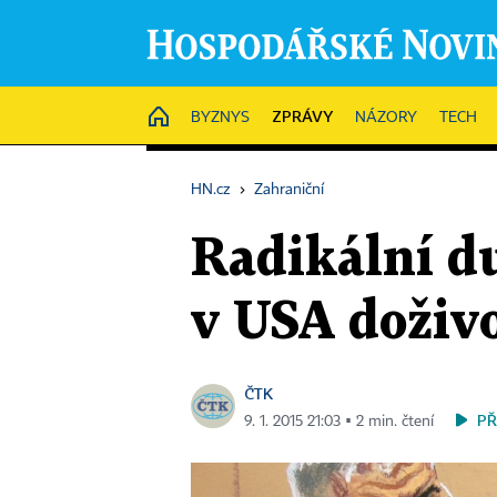
ZPRÁVY
HOME
BYZNYS
NÁZORY
TECH
HN.cz
›
Zahraniční
Radikální d
v USA doživo
ČTK
PŘ
9. 1. 2015 21:03 ▪ 2 min. čtení