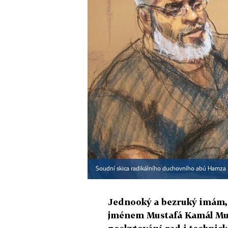
Soudní skica radikálního duchovního abú Hamza 
Jednooký a bezruký imám,
jménem Mustafá Kamál Mus