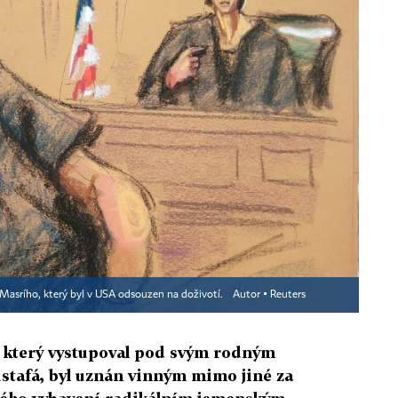
Masrího, který byl v USA odsouzen na doživotí.
Autor ▪
Reuters
 který vystupoval pod svým rodným
tafá, byl uznán vinným mimo jiné za