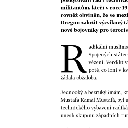
poskytování rad i techni
militantům, kteří v roce 1
rovněž obviněn, že se mezi
Oregon založit výcvikový tá
nové bojovníky pro teroris
R
adikální muslim
Spojených státe
vězení. Verdikt 
poté, co loni v 
žádala obžaloba.
Jednooký a bezruký imám, k
Mustafá Kamál Mustafá, byl 
technického vybavení radiká
unesli skupinu západních tur