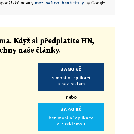
mezi své oblíbené tituly
ospodářské noviny
na Google
ma. Když si předplatíte HN,
echny naše články
.
ZA 80 KČ
s mobilní aplikací
a bez reklam
nebo
ZA 40 KČ
bez mobilní aplikace
a s reklamou