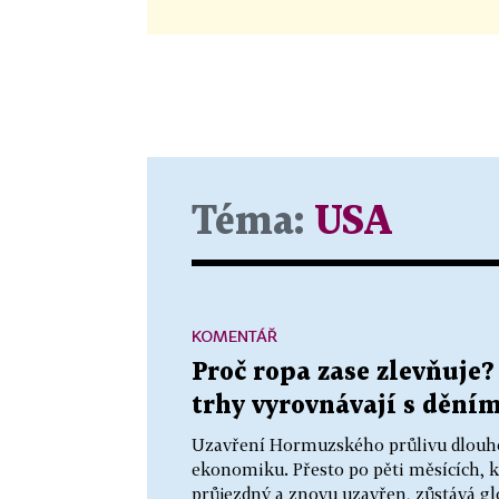
Téma:
USA
KOMENTÁŘ
Proč ropa zase zlevňuje?
trhy vyrovnávají s dění
Uzavření Hormuzského průlivu dlouhod
ekonomiku. Přesto po pěti měsících, kd
průjezdný a znovu uzavřen, zůstává gl