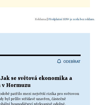
|
Předplatné HN+ je zcela bez reklam.
ODEBÍRAT
 Jak se světová ekonomika a
m v Hormuzu
obě patřilo mezi největší rizika pro světovou
y byl průliv střídavě uzavřen, částečně
obální hospodářství překvapivě odolné.