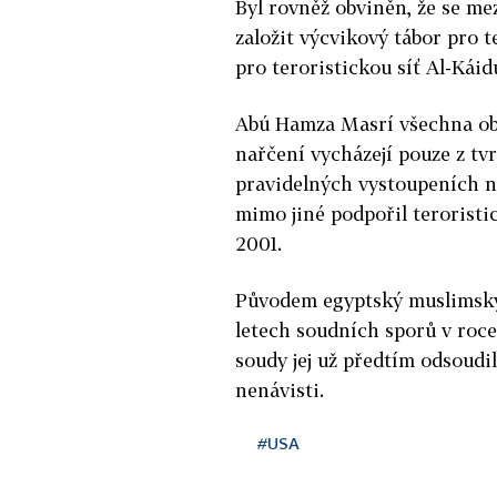
Byl rovněž obviněn, že se me
založit výcvikový tábor pro t
pro teroristickou síť Al-Káid
Abú Hamza Masrí všechna obvi
nařčení vycházejí pouze z tvrd
pravidelných vystoupeních 
mimo jiné podpořil teroristi
2001.
Původem egyptský muslimský
letech soudních sporů v roce
soudy jej už předtím odsoudi
nenávisti.
#USA