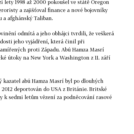
zi lety 1998 až 2000 pokoušel ve státě Oregon
eroristy a zajišťoval finance a nové bojovníky
u a afghánský Taliban.
nění odmítá a jeho obhájci tvrdili, že veškerá
osti jeho vyjádření, která činil při
namířených proti Západu. Abú Hamza Masrí
cké útoky na New York a Washington z 11. září
 kazatel abú Hamza Masrí byl po dlouhých
 2012 deportován do USA z Británie. Britské
ly k sedmi letům vězení za podněcování rasové