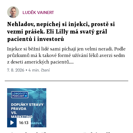
LUDĚK VAINERT
Nehladov, nepíchej si injekci, prostě si
vezmi prášek. Eli Lilly má svatý grál
pacientů i investorů
Injekce si běžní lidé sami píchají jen velmi neradi. Podle
průzkumů má k takové formě užívání léků averzi sedm
z deseti amerických pacientů....
7. 8. 2026 ▪ 4 min. čtení
16:13