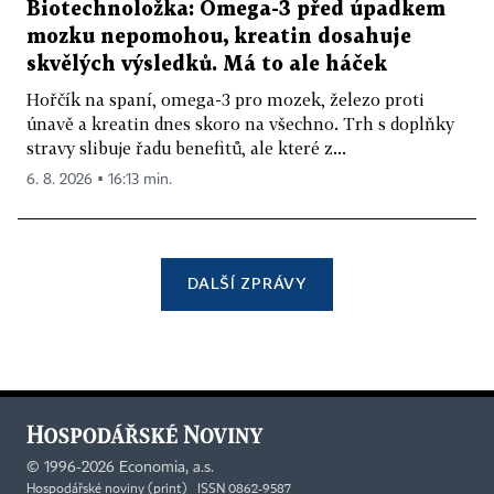
Biotechnoložka: Omega-3 před úpadkem
mozku nepomohou, kreatin dosahuje
skvělých výsledků. Má to ale háček
Hořčík na spaní, omega-3 pro mozek, železo proti
únavě a kreatin dnes skoro na všechno. Trh s doplňky
stravy slibuje řadu benefitů, ale které z...
6. 8. 2026 ▪ 16:13 min.
DALŠÍ ZPRÁVY
©
1996-2026
Economia, a.s.
Hospodářské noviny (print) ISSN 0862-9587