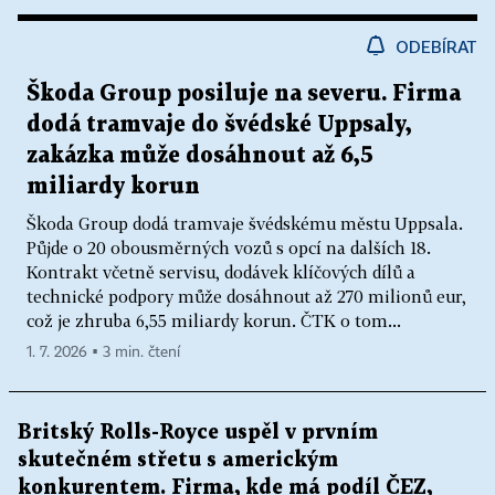
ODEBÍRAT
Škoda Group posiluje na severu. Firma
dodá tramvaje do švédské Uppsaly,
zakázka může dosáhnout až 6,5
miliardy korun
Škoda Group dodá tramvaje švédskému městu Uppsala.
Půjde o 20 obousměrných vozů s opcí na dalších 18.
Kontrakt včetně servisu, dodávek klíčových dílů a
technické podpory může dosáhnout až 270 milionů eur,
což je zhruba 6,55 miliardy korun. ČTK o tom...
1. 7. 2026 ▪ 3 min. čtení
Britský Rolls-Royce uspěl v prvním
skutečném střetu s americkým
konkurentem. Firma, kde má podíl ČEZ,