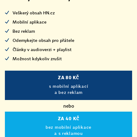
Veškerý obsah HN.cz
Mobilní aplikace
Bez reklam
Odemykejte obsah pro přátele
Články v audioverzi + playlist
Možnost kdykoliv zrušit
ZA 80 KČ
s mobilní aplikací
a bez reklam
nebo
ZA 40 KČ
bez mobilní aplikace
a s reklamou