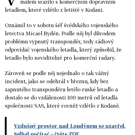
málem srazilo s komerčním dopravním
letadlem, které vzlétlo z letiště v Kodani.
Oznámil to v sobotu šéf švédského vojenského
letectva Micael Bydén. Podle něj byl důvodem
problému vypnutý transpondér, tedy rádiový
odpovídač vojenského letadla, který způsobil, že
letadlo bylo neviditelné pro komerční radary.
Zároveň se podle něj nejednalo o tak vážný
incident, jako se odehrál v březnu, kdy bez
zapnutého transpondéru letělo ruské letadlo a
dostalo se do vzdálenosti 100 metrů od letadla
společnosti SAS, které rovněž vzlétlo z Kodaně.
Vzdušný prostor nad Londýnem se uzavřel.
Selhal počítač
- čtěte ZDE