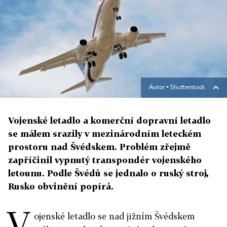
Autor ▪
Shutterstock
Vojenské letadlo a komerční dopravní letadlo
se málem srazily v mezinárodním leteckém
prostoru nad Švédskem. Problém zřejmě
zapříčinil vypnutý transpondér vojenského
letounu. Podle Švédů se jednalo o ruský stroj,
Rusko obvinění popírá.
V
ojenské letadlo se nad jižním Švédskem