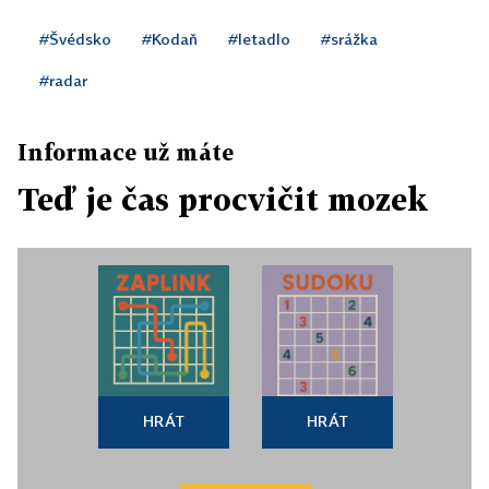
#Švédsko
#Kodaň
#letadlo
#srážka
#radar
Informace už máte
Teď je čas procvičit mozek
HRÁT
HRÁT