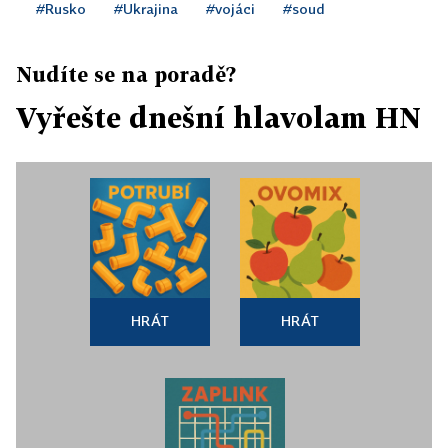
#Rusko
#Ukrajina
#vojáci
#soud
Nudíte se na poradě?
Vyřešte dnešní hlavolam HN
HRÁT
HRÁT