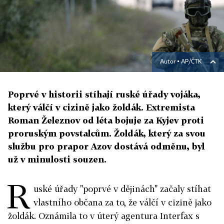
Autor ▪
AP/ČTK
Poprvé v historii stíhají ruské úřady vojáka,
který válčí v cizině jako žoldák. Extremista
Roman Železnov od léta bojuje za Kyjev proti
proruským povstalcům. Žoldák, který za svou
službu pro prapor Azov dostává odměnu, byl
už v minulosti souzen.
R
uské úřady "poprvé v dějinách" začaly stíhat
vlastního občana za to, že válčí v cizině jako
žoldák. Oznámila to v úterý agentura Interfax s