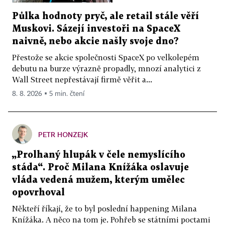
Půlka hodnoty pryč, ale retail stále věří
Muskovi. Sázejí investoři na SpaceX
naivně, nebo akcie našly svoje dno?
Přestože se akcie společnosti SpaceX po velkolepém
debutu na burze výrazně propadly, mnozí analytici z
Wall Street nepřestávají firmě věřit a...
8. 8. 2026 ▪ 5 min. čtení
PETR HONZEJK
„Prolhaný hlupák v čele nemyslícího
stáda“. Proč Milana Knížáka oslavuje
vláda vedená mužem, kterým umělec
opovrhoval
Někteří říkají, že to byl poslední happening Milana
Knížáka. A něco na tom je. Pohřeb se státními poctami