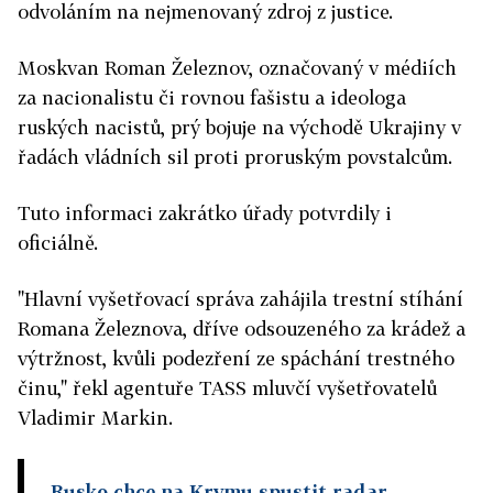
odvoláním na nejmenovaný zdroj z justice.
Moskvan Roman Železnov, označovaný v médiích
za nacionalistu či rovnou fašistu a ideologa
ruských nacistů, prý bojuje na východě Ukrajiny v
řadách vládních sil proti proruským povstalcům.
Tuto informaci zakrátko úřady potvrdily i
oficiálně.
"Hlavní vyšetřovací správa zahájila trestní stíhání
Romana Železnova, dříve odsouzeného za krádež a
výtržnost, kvůli podezření ze spáchání trestného
činu," řekl agentuře TASS mluvčí vyšetřovatelů
Vladimir Markin.
Rusko chce na Krymu spustit radar