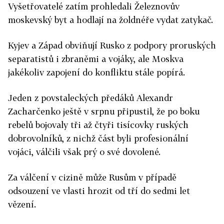
Vyšetřovatelé zatím prohledali Železnovův
moskevský byt a hodlají na žoldnéře vydat zatykač.
Kyjev a Západ obviňují Rusko z podpory proruských
separatistů i zbraněmi a vojáky, ale Moskva
jakékoliv zapojení do konfliktu stále popírá.
Jeden z povstaleckých předáků Alexandr
Zacharčenko ještě v srpnu připustil, že po boku
rebelů bojovaly tři až čtyři tisícovky ruských
dobrovolníků, z nichž část byli profesionální
vojáci, válčili však prý o své dovolené.
Za válčení v cizině může Rusům v případě
odsouzení ve vlasti hrozit od tří do sedmi let
vězení.