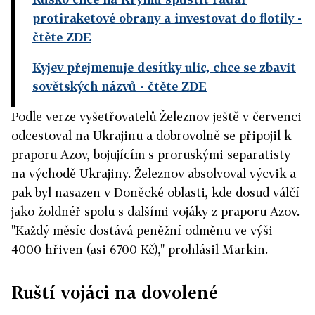
protiraketové obrany a investovat do flotily
-
čtěte ZDE
Kyjev přejmenuje desítky ulic, chce se zbavit
sovětských názvů
- čtěte ZDE
Podle verze vyšetřovatelů Železnov ještě v červenci
odcestoval na Ukrajinu a dobrovolně se připojil k
praporu Azov, bojujícím s proruskými separatisty
na východě Ukrajiny. Železnov absolvoval výcvik a
pak byl nasazen v Doněcké oblasti, kde dosud válčí
jako žoldnéř spolu s dalšími vojáky z praporu Azov.
"Každý měsíc dostává peněžní odměnu ve výši
4000 hřiven (asi 6700 Kč)," prohlásil Markin.
Ruští vojáci na dovolené