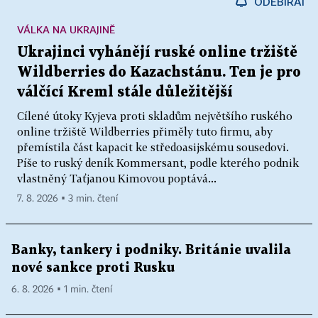
ODEBÍRAT
VÁLKA NA UKRAJINĚ
Ukrajinci vyhánějí ruské online tržiště
Wildberries do Kazachstánu. Ten je pro
válčící Kreml stále důležitější
Cílené útoky Kyjeva proti skladům největšího ruského
online tržiště Wildberries přiměly tuto firmu, aby
přemístila část kapacit ke středoasijskému sousedovi.
Píše to ruský deník Kommersant, podle kterého podnik
vlastněný Taťjanou Kimovou poptává...
7. 8. 2026 ▪ 3 min. čtení
Banky, tankery i podniky. Británie uvalila
nové sankce proti Rusku
6. 8. 2026 ▪ 1 min. čtení