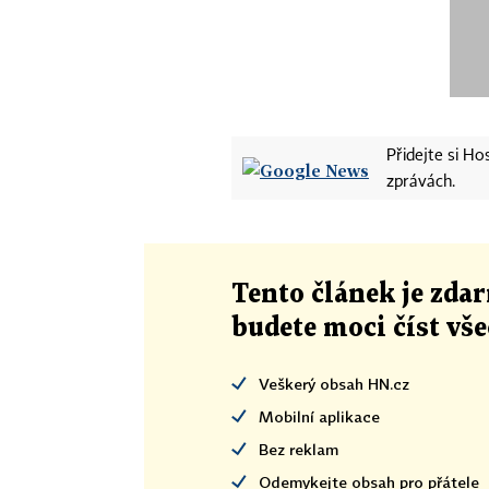
Přidejte si H
zprávách.
Tento článek
je
zdar
budete moci číst vš
Veškerý obsah HN.cz
Mobilní aplikace
Bez reklam
Odemykejte obsah pro přátele