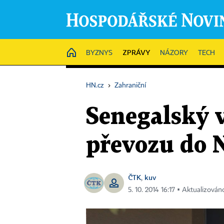
ZPRÁVY
HOME
BYZNYS
NÁZORY
TECH
HN.cz
›
Zahraniční
Senegalský 
převozu do 
ČTK
kuv
,
5. 10. 2014 16:17 ▪ Aktualizován