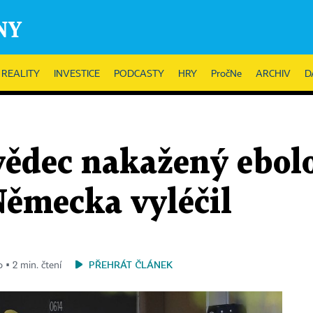
REALITY
INVESTICE
PODCASTY
HRY
PročNe
ARCHIV
D
vědec nakažený ebolo
Německa vyléčil
PŘEHRÁT ČLÁNEK
o ▪ 2 min. čtení