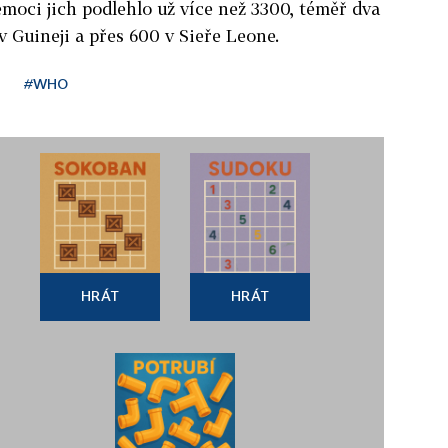
emoci jich podlehlo už více než 3300, téměř dva
 v Guineji a přes 600 v Sieře Leone.
#WHO
HRÁT
HRÁT