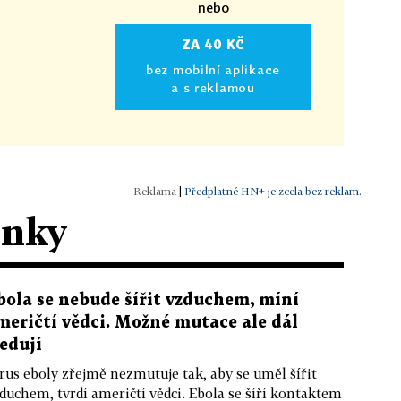
nebo
ZA 40 KČ
bez mobilní aplikace
a s reklamou
|
Předplatné HN+ je zcela bez reklam.
ánky
bola se nebude šířit vzduchem, míní
meričtí vědci. Možné mutace ale dál
ledují
rus eboly zřejmě nezmutuje tak, aby se uměl šířit
duchem, tvrdí američtí vědci. Ebola se šíří kontaktem