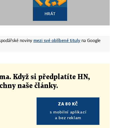
HRÁT
mezi své oblíbené tituly
ospodářské noviny
na Google
ma. Když si předplatíte HN,
echny naše články
.
ZA 80 KČ
s mobilní aplikací
a bez reklam