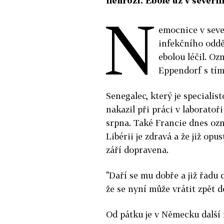
nehrozí. Ebole už v severní 
N
emocnice v sev
infekčního oddě
ebolou léčil. O
Eppendorf s tím
Senegalec, který je speciali
nakazil při práci v laboratoř
srpna. Také Francie dnes oz
Libérii je zdravá a že již opu
září dopravena.
"Daří se mu dobře a již řadu
že se nyní může vrátit zpět 
Od pátku je v Německu další 