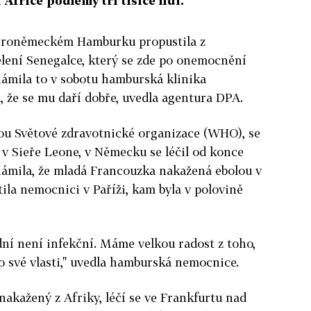
Africe podlehly tři tisíce lidí.
eroněmeckém Hamburku propustila z
lení Senegalce, který se zde po onemocnění
známila to v sobotu hamburská klinika
, že se mu daří dobře, uvedla agentura DPA.
stou Světové zdravotnické organizace (WHO), se
i v Sieře Leone, v Německu se léčil od konce
námila, že mladá Francouzka nakažená ebolou v
stila nemocnici v Paříži, kam byla v polovině
 dní není infekční. Máme velkou radost z toho,
do své vlasti," uvedla hamburská nemocnice.
nakažený z Afriky, léčí se ve Frankfurtu nad