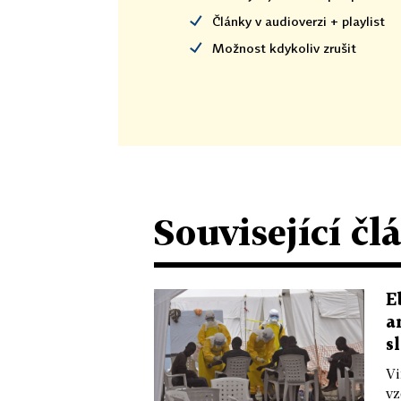
Články v audioverzi + playlist
Možnost kdykoliv zrušit
Související čl
E
a
s
Vi
vz