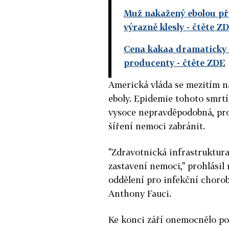
Muž nakažený ebolou při
výrazně klesly
- čtěte Z
Cena kakaa dramaticky s
producenty
- čtěte ZDE
Americká vláda se mezitím na
eboly. Epidemie tohoto smrt
vysoce nepravděpodobná, pro
šíření nemoci zabránit.
"Zdravotnická infrastruktura
zastavení nemoci," prohlásil
oddělení pro infekční choro
Anthony Fauci.
Ke konci září onemocnělo po