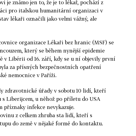
je známo jen to, že je to lékař, pochází z
ráci pro italskou humanitární organizaci v
tav lékaři označili jako velmi vážný, ale
ovnice organizace Lékaři bez hranic (MSF) se
ancouzem, který se během nynější epidemie
 v Libérii od 16. září, kdy se u ní objevily první
 byla za přísných bezpečnostních opatření
ské nemocnice v Paříži.
 zdravotnické úřady v sobotu 10 lidí, kteří
u s Liberijcem, u něhož po příletu do USA
m příznaky infekce nevykazuje.
ovinu z celkem zhruba sta lidí, kteří s
stupu do země v nějaké formě do kontaktu.