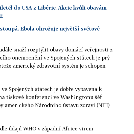
letěl do USA z Libérie. Akcie kvůli obavám
DE
toupá. Ebola ohrožuje největší světové
dále snaží rozptýlit obavy domácí veřejnosti z
ícího onemocnění ve Spojených státech je prý
tože americký zdravotní systém je schopen
 ve Spojených státech je dobře vybavena k
 na tiskové konferenci ve Washingtonu šéf
by amerického Národního ústavu zdraví (NIH)
dle údajů WHO v západní Africe virem