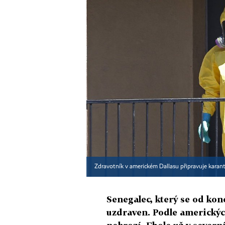
Zdravotník v americkém Dallasu připravuje karan
Senegalec, který se od kon
uzdraven. Podle americkýc