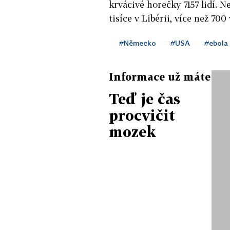
krvácivé horečky 7157 lidí. N
tisíce v Libérii, více než 700
#Německo
#USA
#ebola
Informace už máte
Teď je čas
procvičit
mozek