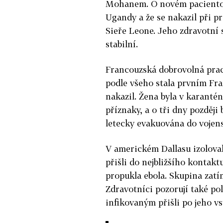
Mohanem. O novém pacientovi 
Ugandy a že se nakazil při p
Sieře Leone. Jeho zdravotní s
stabilní.
Francouzská dobrovolná prac
podle všeho stala prvním Fr
nakazil. Žena byla v karanténě
příznaky, a o tři dny později
letecky evakuována do vojen
V americkém Dallasu izolovaly
přišli do nejbližšího kontakt
propukla ebola. Skupina zatí
Zdravotníci pozorují také pol
infikovaným přišli po jeho v