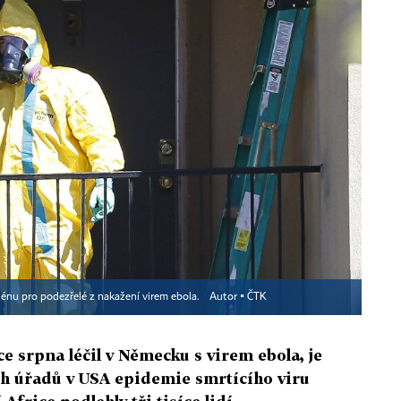
ténu pro podezřelé z nakažení virem ebola.
Autor ▪
ČTK
ce srpna léčil v Německu s virem ebola, je
h úřadů v USA epidemie smrtícího viru