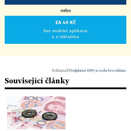
nebo
ZA 40 KČ
bez mobilní aplikace
a s reklamou
|
Předplatné HN+ je zcela bez reklam.
Související články