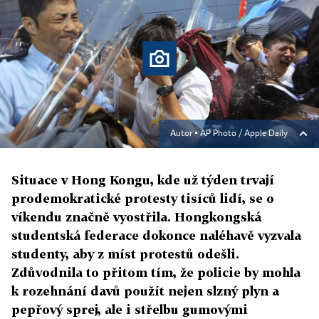
Autor ▪
AP Photo / Apple Daily
Situace v Hong Kongu, kde už týden trvají
prodemokratické protesty tisíců lidí, se o
víkendu značně vyostřila. Hongkongská
studentská federace dokonce naléhavě vyzvala
studenty, aby z míst protestů odešli.
Zdůvodnila to přitom tím, že policie by mohla
k rozehnání davů použít nejen slzný plyn a
pepřový sprej, ale i střelbu gumovými