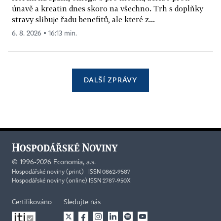
únavě a kreatin dnes skoro na všechno. Trh s doplňky
stravy slibuje řadu benefitů, ale které z...
6. 8. 2026 ▪ 16:13 min.
DALŠÍ ZPRÁVY
©
1996-2026
Economia, a.s.
Hospodářské noviny (print) ISSN 0862-9587
Hospodářské noviny (online) ISSN 2787-950X
Certifikováno
Sledujte nás