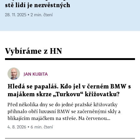
stě lidí je nezvěstných
28. 11. 2025 ▪ 2 min. čtení
Vybíráme z HN
JAN KUBITA
Hledá se papaláš. Kdo jel v černém BMW s
majákem skrze „Turkovu“ křižovatku?
Před několika dny se do jedné pražské křižovatky
přihnalo obří luxusní BMW se začerněnými skly a
blikajícím majáčkem na střeše. Na červenou...
4. 8. 2026 ▪ 6 min. čtení