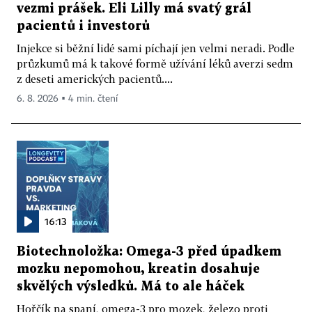
vezmi prášek. Eli Lilly má svatý grál
pacientů i investorů
Injekce si běžní lidé sami píchají jen velmi neradi. Podle
průzkumů má k takové formě užívání léků averzi sedm
z deseti amerických pacientů....
6. 8. 2026 ▪ 4 min. čtení
16:13
Biotechnoložka: Omega-3 před úpadkem
mozku nepomohou, kreatin dosahuje
skvělých výsledků. Má to ale háček
Hořčík na spaní, omega-3 pro mozek, železo proti