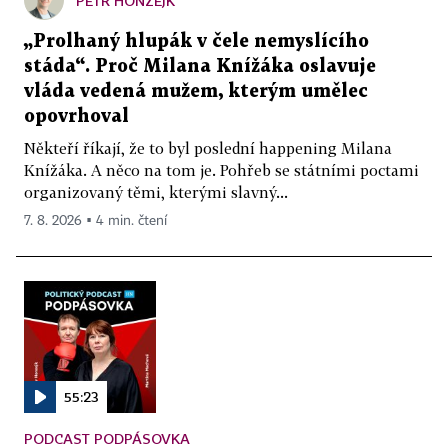
PETR HONZEJK
„Prolhaný hlupák v čele nemyslícího
stáda“. Proč Milana Knížáka oslavuje
vláda vedená mužem, kterým umělec
opovrhoval
Někteří říkají, že to byl poslední happening Milana
Knížáka. A něco na tom je. Pohřeb se státními poctami
organizovaný těmi, kterými slavný...
7. 8. 2026 ▪ 4 min. čtení
55:23
PODCAST PODPÁSOVKA