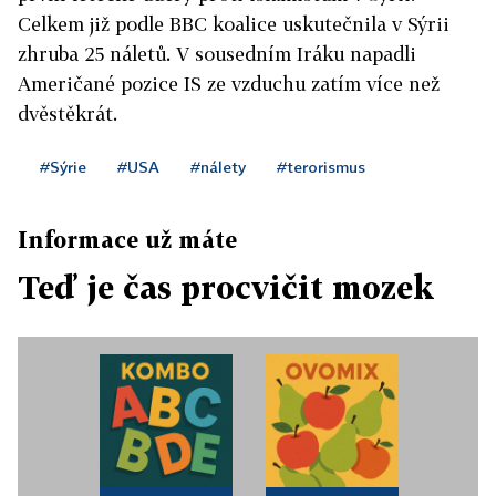
Celkem již podle BBC koalice uskutečnila v Sýrii
zhruba 25 náletů. V sousedním Iráku napadli
Američané pozice IS ze vzduchu zatím více než
dvěstěkrát.
#Sýrie
#USA
#nálety
#terorismus
Informace už máte
Teď je čas procvičit mozek