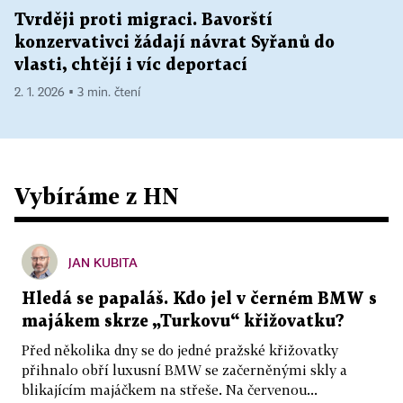
Tvrději proti migraci. Bavorští
konzervativci žádají návrat Syřanů do
vlasti, chtějí i víc deportací
2. 1. 2026 ▪ 3 min. čtení
Vybíráme z HN
JAN KUBITA
Hledá se papaláš. Kdo jel v černém BMW s
majákem skrze „Turkovu“ křižovatku?
Před několika dny se do jedné pražské křižovatky
přihnalo obří luxusní BMW se začerněnými skly a
blikajícím majáčkem na střeše. Na červenou...