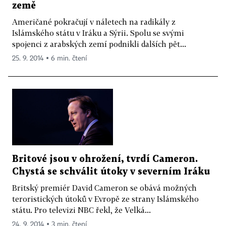
země
Američané pokračují v náletech na radikály z
Islámského státu v Iráku a Sýrii. Spolu se svými
spojenci z arabských zemí podnikli dalších pět...
25. 9. 2014 ▪ 6 min. čtení
Britové jsou v ohrožení, tvrdí Cameron.
Chystá se schválit útoky v severním Iráku
Britský premiér David Cameron se obává možných
teroristických útoků v Evropě ze strany Islámského
státu. Pro televizi NBC řekl, že Velká...
24. 9. 2014 ▪ 3 min. čtení