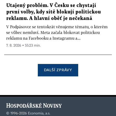
Utajený problém. V Česku se chystají
první volby, kdy sítě blokují politickou
reklamu. A hlavní oběť je nečekaná
V Podpásovce se tentokrát věnujeme tématu, o kterém
se vůbec nemluví. Meta začala blokovat politickou
reklamu na Facebooku a Instagramu a...
7. 8. 2026 ▪ 55:23 min.
DALŠÍ ZPRÁVY
©
1996-2026
Economia, a.s.