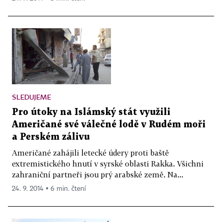
SLEDUJEME
Pro útoky na Islámský stát využili
Američané své válečné lodě v Rudém moři
a Perském zálivu
Američané zahájili letecké údery proti baště
extremistického hnutí v syrské oblasti Rakka. Všichni
zahraniční partneři jsou prý arabské země. Na...
24. 9. 2014 ▪ 6 min. čtení