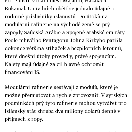
extremistů v okolí měst Majadín, Hasaká a
Bukamal. U civilních obětí se jednalo údajně o
rodinné příslušníky islamistů. Do útoků na
modulární rafinerie na východě země se prý
zapojily Saúdská Arábie a Spojené arabské emiráty.
Podle mluvčího Pentagonu Johna Kirbyho patřila
dokonce většina stíhaček a bezpilotních letounů,
které dnešní útoky provedly, právě spojencům.
Nálety mají údajně za cíl hlavně ochromit
financování IS.
Modulární rafinerie sestávají z modulů, které je
možné přemísťovat a rychle zprovoznit. V syrských
podmínkách prý tyto rafinerie mohou vytvářet pro
Islámský stát zhruba dva miliony dolarů denně v
příjmech z ropy.