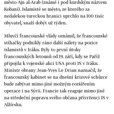
město Ajn al-Arab (známé i pod kurdským názvem
Kobani). Islamisté se město, ze kterého za
nedalekou tureckou hranici uprchlo na 100 tisíc
obyvatel, snaží dobýt už týden.
Mluvčí francouzské vlády oznámil, že francouzské
stíhačky podnikly ráno další nálety na pozice
islamistů v Iráku. Byly to první útoky
francouzských letounů od 19. září, kdy se Paříž
připojila k vojenské akci USA proti IS v Iráku.
Ministr obrany Jean-Yves Le Drian naznačil, že
francouzský kabinet se na dnešní krizové schůzce
bude zabývat mimo jiné možným rozšířením
operace i na Sýrii. Francie tak reaguje mimo jiné
na středeční popravu svého občana přívrženci IS v
Alžírsku.