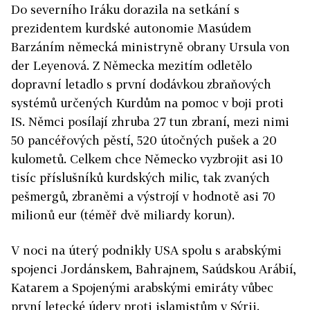
Do severního Iráku dorazila na setkání s
prezidentem kurdské autonomie Masúdem
Barzáním německá ministryně obrany Ursula von
der Leyenová. Z Německa mezitím odletělo
dopravní letadlo s první dodávkou zbraňových
systémů určených Kurdům na pomoc v boji proti
IS. Němci posílají zhruba 27 tun zbraní, mezi nimi
50 pancéřových pěstí, 520 útočných pušek a 20
kulometů. Celkem chce Německo vyzbrojit asi 10
tisíc příslušníků kurdských milic, tak zvaných
pešmergů, zbraněmi a výstrojí v hodnotě asi 70
milionů eur (téměř dvě miliardy korun).
V noci na úterý podnikly USA spolu s arabskými
spojenci Jordánskem, Bahrajnem, Saúdskou Arábií,
Katarem a Spojenými arabskými emiráty vůbec
první letecké údery proti islamistům v Sýrii.