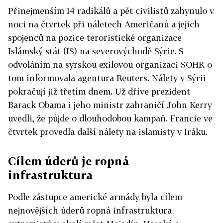
Přinejmenším 14 radikálů a pět civilistů zahynulo v
noci na čtvrtek při náletech Američanů a jejich
spojenců na pozice teroristické organizace
Islámský stát (IS) na severovýchodě Sýrie. S
odvoláním na syrskou exilovou organizaci SOHR o
tom informovala agentura Reuters. Nálety v Sýrii
pokračují již třetím dnem. Už dříve prezident
Barack Obama i jeho ministr zahraničí John Kerry
uvedli, že půjde o dlouhodobou kampaň. Francie ve
čtvrtek provedla další nálety na islamisty v Iráku.
Cílem úderů je ropná
infrastruktura
Podle zástupce americké armády byla cílem
nejnovějších úderů ropná infrastruktura