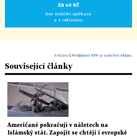
ZA 40 KČ
bez mobilní aplikace
a s reklamou
|
Předplatné HN+ je zcela bez reklam.
Související články
Američané pokračují v náletech na
Islámský stát. Zapojit se chtějí i evropské