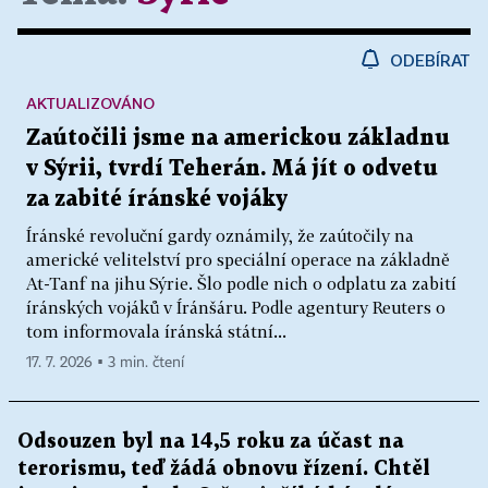
ODEBÍRAT
AKTUALIZOVÁNO
Zaútočili jsme na americkou základnu
v Sýrii, tvrdí Teherán. Má jít o odvetu
za zabité íránské vojáky
Íránské revoluční gardy oznámily, že zaútočily na
americké velitelství pro speciální operace na základně
At-Tanf na jihu Sýrie. Šlo podle nich o odplatu za zabití
íránských vojáků v Íránšáru. Podle agentury Reuters o
tom informovala íránská státní...
17. 7. 2026 ▪ 3 min. čtení
Odsouzen byl na 14,5 roku za účast na
terorismu, teď žádá obnovu řízení. Chtěl