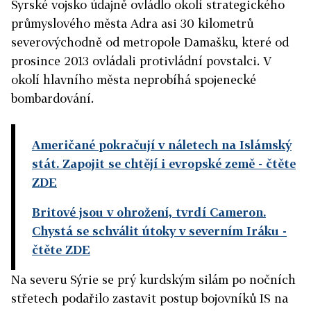
Syrské vojsko údajně ovládlo okolí strategického
průmyslového města Adra asi 30 kilometrů
severovýchodně od metropole Damašku, které od
prosince 2013 ovládali protivládní povstalci. V
okolí hlavního města neprobíhá spojenecké
bombardování.
Američané pokračují v náletech na Islámský
stát. Zapojit se chtějí i evropské země
- čtěte
ZDE
Britové jsou v ohrožení, tvrdí Cameron.
Chystá se schválit útoky v severním Iráku
-
čtěte ZDE
Na severu Sýrie se prý kurdským silám po nočních
střetech podařilo zastavit postup bojovníků IS na