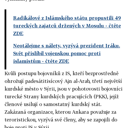
Radikálové z Islámského státu propustili 49
tureckých zajatců držených v Mosulu
- čtěte
ZDE
Neotálejme s nálety, vyzývá prezident Iráku.
Svět přislíbil vojenskou pomoc proti
islamistům
- čtěte ZDE
Kvůli postupu bojovníků z IS, kteří bezprostředně
ohrožují padesátitisícový Ajn al-Arab, třetí největší
kurdské město v Sýrii, jsou v pohotovosti bojovníci
turecké Strany kurdských pracujících (PKK), jejíž
členové usilují o samostatný kurdský stát.
Zakázaná organizace, kterou Ankara považuje za
teroristickou, vyzývá své členy, aby se zapojili do
boje proti IS v Sýrii.