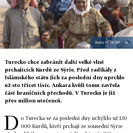
Autor ▪
ČTK/AP
Turecko chce zabránit další velké vlně
prchajících Kurdů ze Sýrie. Před radikály z
Islámského státu jich za poslední dny uprchlo
už sto třicet tisíc. Ankara kvůli tomu zavřela
část hraničních přechodů. V Turecku je již
přes milion utečenců.
D
o Turecka se za poslední dny uchýlilo už 130
000 Kurdů, kteří prchají ze sousední Sýrie