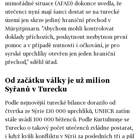
mimořádné situace (AFAD) dokonce uvedla, že
utečenci nyní mají šanci dostat se na turecké
území jen skrze jediný hraniční přechod v
Mürşitpinaru. "Abychom mohli kontrolovat
doklady příchozích, poskytnout nezbytnou první
pomoc a v případě nutnosti i očkování, je pro
syrské uprchlíky otevřen jen jeden hraniční
přechod," sdělil úřad.
Od začátku války je už milion
Syřanů v Turecku
Podle nejnovější turecké bilance dorazilo od
čtvrtka ze Sýrie 130 000 uprchlíků, UNHCR zatím
stále uvádí 100 000 běženců. Podle Kurtulmuşe se
Turecko o takový počet utečenců zvládne postarat,
i když kvůli konfliktu v Sýrii za posledních tři a půl