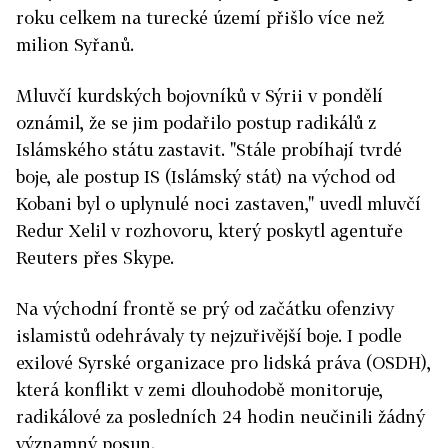
roku celkem na turecké území přišlo více než
milion Syřanů.
Mluvčí kurdských bojovníků v Sýrii v pondělí
oznámil, že se jim podařilo postup radikálů z
Islámského státu zastavit. "Stále probíhají tvrdé
boje, ale postup IS (Islámský stát) na východ od
Kobani byl o uplynulé noci zastaven," uvedl mluvčí
Redur Xelil v rozhovoru, který poskytl agentuře
Reuters přes Skype.
Na východní frontě se prý od začátku ofenzivy
islamistů odehrávaly ty nejzuřivější boje. I podle
exilové Syrské organizace pro lidská práva (OSDH),
která konflikt v zemi dlouhodobě monitoruje,
radikálové za posledních 24 hodin neučinili žádný
významný posun.