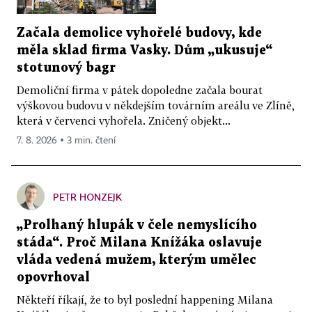
Začala demolice vyhořelé budovy, kde
měla sklad firma Vasky. Dům „ukusuje“
stotunový bagr
Demoliční firma v pátek dopoledne začala bourat
výškovou budovu v někdejším továrním areálu ve Zlíně,
která v červenci vyhořela. Zničený objekt...
7. 8. 2026 ▪ 3 min. čtení
PETR HONZEJK
„Prolhaný hlupák v čele nemyslícího
stáda“. Proč Milana Knížáka oslavuje
vláda vedená mužem, kterým umělec
opovrhoval
Někteří říkají, že to byl poslední happening Milana