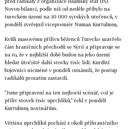
před radikály z organizace Islámský stát (IS).
Novou bilanci, podle níž od neděle přibylo na
tureckém území na 30 000 syrských utečenců, v
pondělí zveřejnil vicepremiér Numan Kurtulmuş.
Kvůli masovému přílivu běženců Turecko uzavřelo
část hraničních přechodů se Sýrií a připravuje se
na to, že v nejbližší době budou na jeho území
hledat útočiště další stovky tisíc lidí. Kurdští
bojovníci nicméně v pondělí oznámili, že postup
radikálů prozatím zastavili.
"Jsme připravení na ten nejhorší scénář, což je
příliv stovek tisíc uprchlíků," řekl v pondělí
Kurtulmuş novinářům.
Většina uprchlíků pochází z okolí příhraničního