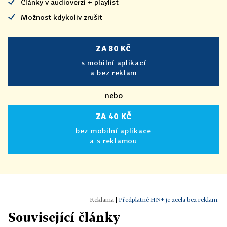
Články v audioverzi + playlist
Možnost kdykoliv zrušit
ZA 80 KČ
s mobilní aplikací
a bez reklam
nebo
ZA 40 KČ
bez mobilní aplikace
a s reklamou
|
Předplatné HN+ je zcela bez reklam.
Související články