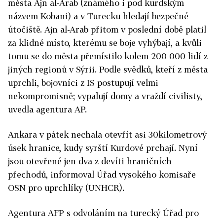
města Ajn al-Arab (známého i pod kurdským
názvem Kobani) a v Turecku hledají bezpečné
útočiště. Ajn al-Arab přitom v poslední době platil
za klidné místo, kterému se boje vyhýbají, a kvůli
tomu se do města přemístilo kolem 200 000 lidí z
jiných regionů v Sýrii. Podle svědků, kteří z města
uprchli, bojovníci z IS postupují velmi
nekompromisně; vypalují domy a vraždí civilisty,
uvedla agentura AP.
Ankara v pátek nechala otevřít asi 30kilometrový
úsek hranice, kudy syrští Kurdové prchají. Nyní
jsou otevřené jen dva z devíti hraničních
přechodů, informoval Úřad vysokého komisaře
OSN pro uprchlíky (UNHCR).
Agentura AFP s odvoláním na turecký Úřad pro