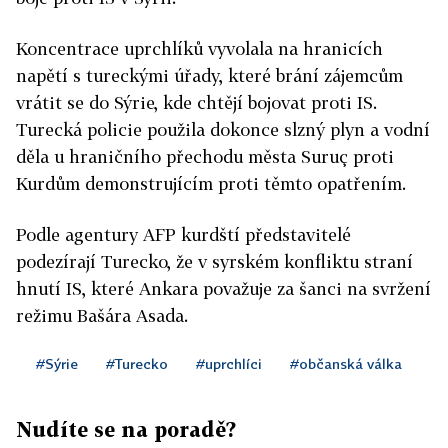
Koncentrace uprchlíků vyvolala na hranicích
napětí s tureckými úřady, které brání zájemcům
vrátit se do Sýrie, kde chtějí bojovat proti IS.
Turecká policie použila dokonce slzný plyn a vodní
děla u hraničního přechodu města Suruç proti
Kurdům demonstrujícím proti těmto opatřením.
Podle agentury AFP kurdští představitelé
podezírají Turecko, že v syrském konfliktu straní
hnutí IS, které Ankara považuje za šanci na svržení
režimu Bašára Asada.
#Sýrie
#Turecko
#uprchlíci
#občanská válka
Nudíte se na poradě?