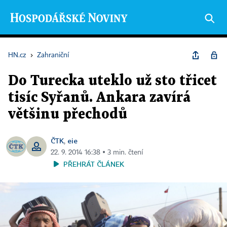
HN.cz
›
Zahraniční
Do Turecka uteklo už sto třicet
tisíc Syřanů. Ankara zavírá
většinu přechodů
ČTK
eie
,
22. 9. 2014 16:38 ▪ 3 min. čtení
PŘEHRÁT ČLÁNEK