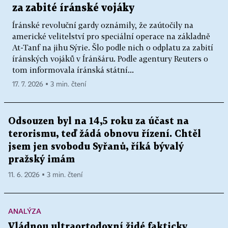
za zabité íránské vojáky
Íránské revoluční gardy oznámily, že zaútočily na
americké velitelství pro speciální operace na základně
At-Tanf na jihu Sýrie. Šlo podle nich o odplatu za zabití
íránských vojáků v Íránšáru. Podle agentury Reuters o
tom informovala íránská státní...
17. 7. 2026 ▪ 3 min. čtení
Odsouzen byl na 14,5 roku za účast na
terorismu, teď žádá obnovu řízení. Chtěl
jsem jen svobodu Syřanů, říká bývalý
pražský imám
11. 6. 2026 ▪ 3 min. čtení
ANALÝZA
Vládnou ultraortodoxní židé fakticky