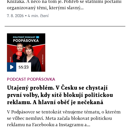
Knížáka. A něco na tom je. Pohřeb se státními poctami
organizovaný těmi, kterými slavný...
7. 8. 2026 ▪ 4 min. čtení
55:23
PODCAST PODPÁSOVKA
Utajený problém. V Česku se chystají
první volby, kdy sítě blokují politickou
reklamu. A hlavní oběť je nečekaná
V Podpásovce se tentokrát věnujeme tématu, o kterém
se vůbec nemluví. Meta začala blokovat politickou
reklamu na Facebooku a Instagramu a...