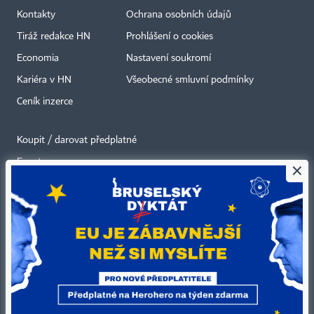
Kontakty
Ochrana osobních údajů
Tiráž redakce HN
Prohlášení o cookies
Economia
Nastavení soukromí
Kariéra v HN
Všeobecné smluvní podmínky
Ceník inzerce
Koupit / darovat předplatné
Eventy
×
Newslettery
RSS kanály
Autorská práva vykonává vydavatel. Bez písemného svolení vydavatele je
zakázáno jakékoli užití částí nebo celku díla, zejména rozmnožování a šíření
jakýmkoli způsobem, mechanickým nebo elektronickým, v českém nebo
jiném jazyce. Bez souhlasu vydavatele je zakázáno též rozmnožování
obsahu pro účely automatizované analýzy textů nebo dat