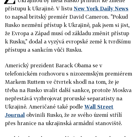
Ukrajinou by měla Rusko přinutit ke změně
přístupu k Ukrajině. V listu
New York Daily News
to napsal britský premiér David Cameron. "Pokud
Rusko nezmění přístup k Ukrajině, pak jsem si jist,
že Evropa a Západ musí od základu změnit přístup
k Rusku," dodal a vyzývá evropské země k tvrdšímu
přístupu a sankcím vůči Rusku.
Americký prezident Barack Obama se v
telefonickém rozhovoru s nizozemským premiérem
Markem Ruttem ve čtvrtek shodl na tom, že je
třeba na Rusko uvalit další sankce, protože Moskva
nepřestává vyzbrojovat proruské separatisty na
Ukrajině. Američané také podle
Wall Street
Journal
obvinili Rusko, že ze svého území střílí
přes hranice na ukrajinská armádní stanoviště.