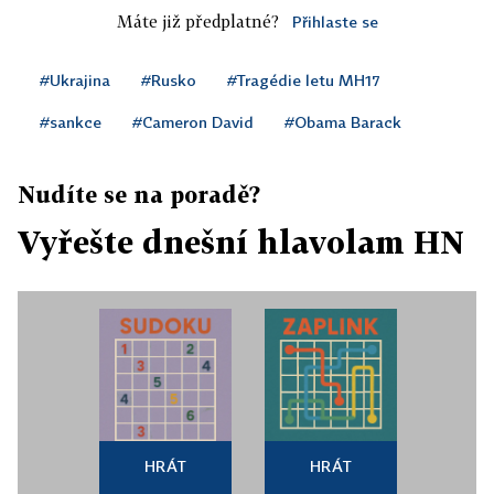
Máte již předplatné?
Přihlaste se
#Ukrajina
#Rusko
#Tragédie letu MH17
#sankce
#Cameron David
#Obama Barack
Nudíte se na poradě?
Vyřešte dnešní hlavolam HN
HRÁT
HRÁT