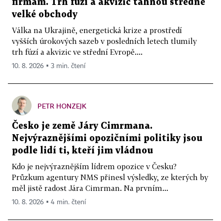
firmám. Trh fúzí a akvizic táhnou středně
velké obchody
Válka na Ukrajině, energetická krize a prostředí
vyšších úrokových sazeb v posledních letech tlumily
trh fúzí a akvizic ve střední Evropě....
10. 8. 2026 ▪ 3 min. čtení
PETR HONZEJK
Česko je země Járy Cimrmana.
Nejvýraznějšími opozičními politiky jsou
podle lidí ti, kteří jim vládnou
Kdo je nejvýraznějším lídrem opozice v Česku?
Průzkum agentury NMS přinesl výsledky, ze kterých by
měl jistě radost Jára Cimrman. Na prvním...
10. 8. 2026 ▪ 4 min. čtení