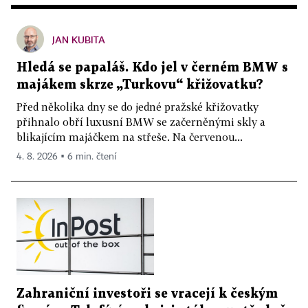
JAN KUBITA
Hledá se papaláš. Kdo jel v černém BMW s
majákem skrze „Turkovu“ křižovatku?
Před několika dny se do jedné pražské křižovatky
přihnalo obří luxusní BMW se začerněnými skly a
blikajícím majáčkem na střeše. Na červenou...
4. 8. 2026 ▪ 6 min. čtení
Zahraniční investoři se vracejí k českým