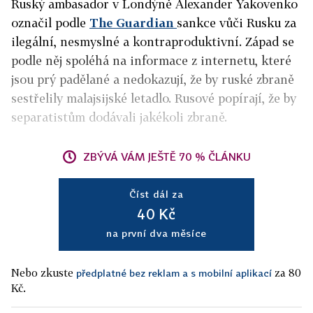
Ruský ambasador v Londýně Alexander Yakovenko
označil podle
The Guardian
sankce vůči Rusku za
ilegální, nesmyslné a kontraproduktivní. Západ se
podle něj spoléhá na informace z internetu, které
jsou prý padělané a nedokazují, že by ruské zbraně
sestřelily malajsijské letadlo. Rusové popírají, že by
separatistům dodávali jakékoli zbraně.
ZBÝVÁ VÁM JEŠTĚ 70 % ČLÁNKU
Číst dál za
40 Kč
na první dva měsíce
Nebo zkuste
za 80
předplatné bez reklam a s mobilní aplikací
Kč.