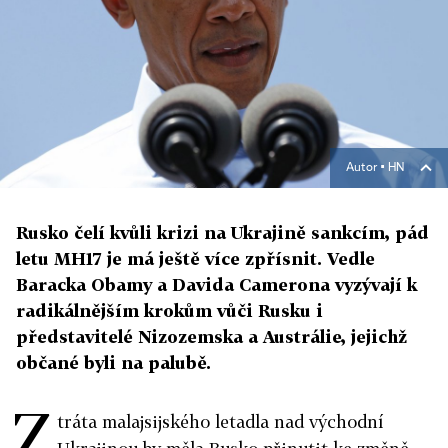
Autor ▪
HN
Rusko čelí kvůli krizi na Ukrajině sankcím, pád
letu MH17 je má ještě více zpřísnit. Vedle
Baracka Obamy a Davida Camerona vyzývají k
radikálnějším krokům vůči Rusku i
představitelé Nizozemska a Austrálie, jejichž
občané byli na palubě.
Z
tráta malajsijského letadla nad východní