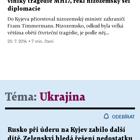
viníky tragédie MH17, řekl nizozemský šéf
diplomacie
Do Kyjeva přicestoval nizozemský ministr zahraničí
Frans Timmermans. Nizozemsko, odkud byla velká
většina obětí čtvrteční tragédie, je podle něj...
20. 7. 2014 ▪ 7 min. čtení
Téma:
Ukrajina
ODEBÍRAT
Rusko při úderu na Kyjev zabilo další
dítě. Zelenskyj hledá řešení nedostatku