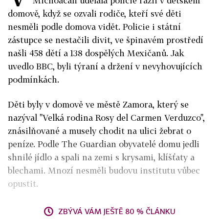
Michoacan udělala policie razii v dětském
domově, když se ozvali rodiče, kteří své děti
nesměli podle domova vidět. Policie i státní
zástupce se nestačili divit, ve špinavém prostředí
našli 458 dětí a 138 dospělých Mexičanů. Jak
uvedlo BBC, byli týraní a držení v nevyhovujících
podmínkách.
Děti byly v domově ve městě Zamora, který se
nazýval "Velká rodina Rosy del Carmen Verduzco",
znásilňované a musely chodit na ulici žebrat o
peníze. Podle The Guardian obyvatelé domu jedli
shnilé jídlo a spali na zemi s krysami, klíšťaty a
blechami. Mnozí nesměli budovu institutu vůbec
opustit.
ZBÝVÁ VÁM JEŠTĚ 80 % ČLÁNKU