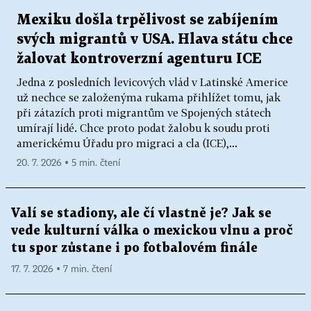
Mexiku došla trpělivost se zabíjením
svých migrantů v USA. Hlava státu chce
žalovat kontroverzní agenturu ICE
Jedna z posledních levicových vlád v Latinské Americe
už nechce se založenýma rukama přihlížet tomu, jak
při zátazích proti migrantům ve Spojených státech
umírají lidé. Chce proto podat žalobu k soudu proti
americkému Úřadu pro migraci a cla (ICE),...
20. 7. 2026 ▪ 5 min. čtení
Valí se stadiony, ale čí vlastně je? Jak se
vede kulturní válka o mexickou vlnu a proč
tu spor zůstane i po fotbalovém finále
17. 7. 2026 ▪ 7 min. čtení