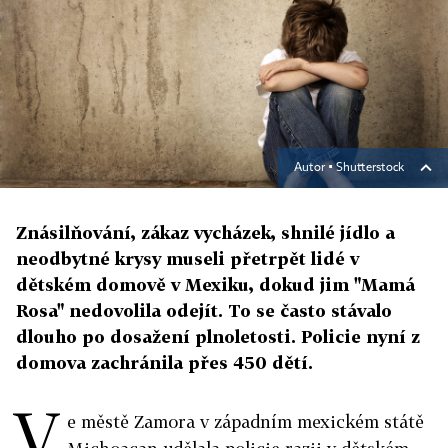
Autor ▪
Shutterstock
Znásilňování, zákaz vycházek, shnilé jídlo a
neodbytné krysy museli přetrpět lidé v
dětském domově v Mexiku, dokud jim "Mamá
Rosa" nedovolila odejít. To se často stávalo
dlouho po dosažení plnoletosti. Policie nyní z
domova zachránila přes 450 dětí.
V
e městě Zamora v západním mexickém státě