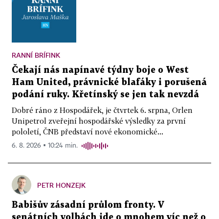
RANNÍ BRÍFINK
Čekají nás napínavé týdny boje o West
Ham United, právnické blafáky i porušená
podání ruky. Křetínský se jen tak nevzdá
Dobré ráno z Hospodářek, je čtvrtek 6. srpna, Orlen
Unipetrol zveřejní hospodářské výsledky za první
pololetí, ČNB představí nové ekonomické...
6. 8. 2026 ▪ 10:24 min.
PETR HONZEJK
Babišův zásadní průlom fronty. V
senátních volbách jde o mnohem víc než o