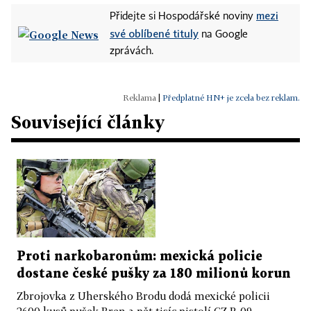
mezi
Přidejte si Hospodářské noviny
své oblíbené tituly
na Google
zprávách.
|
Předplatné HN+ je zcela bez reklam.
Související články
Proti narkobaronům: mexická policie
dostane české pušky za 180 milionů korun
Zbrojovka z Uherského Brodu dodá mexické policii
2600 kusů pušek Bren a pět tisíc pistolí CZ P-09.