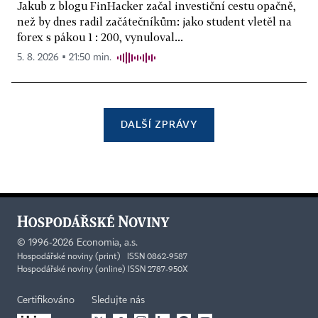
Jakub z blogu FinHacker začal investiční cestu opačně,
než by dnes radil začátečníkům: jako student vletěl na
forex s pákou 1 : 200, vynuloval...
5. 8. 2026 ▪ 21:50 min.
DALŠÍ ZPRÁVY
©
1996-2026
Economia, a.s.
Hospodářské noviny (print) ISSN 0862-9587
Hospodářské noviny (online) ISSN 2787-950X
Certifikováno
Sledujte nás