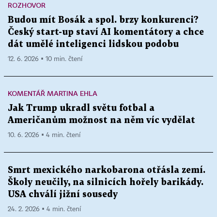
ROZHOVOR
Budou mít Bosák a spol. brzy konkurenci?
Český start-up staví AI komentátory a chce
dát umělé inteligenci lidskou podobu
12. 6. 2026 ▪ 10 min. čtení
KOMENTÁŘ MARTINA EHLA
Jak Trump ukradl světu fotbal a
Američanům možnost na něm víc vydělat
10. 6. 2026 ▪ 4 min. čtení
Smrt mexického narkobarona otřásla zemí.
Školy neučily, na silnicích hořely barikády.
USA chválí jižní sousedy
24. 2. 2026 ▪ 4 min. čtení