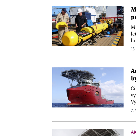
M
p
Mi
le
ho
15.
A
b
Čí
vy
Vý
7. 
A