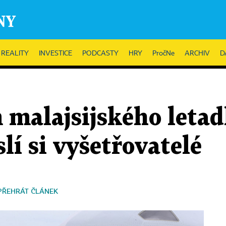
REALITY
INVESTICE
PODCASTY
HRY
PročNe
ARCHIV
D
malajsijského letadl
lí si vyšetřovatelé
PŘEHRÁT ČLÁNEK