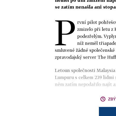
neměl po dni zmizení napl
se zatím nenašla ani stopa
P
rvní pilot pohřešo
zmizelo při letu z
podezřelým. Vyplyn
níž neměl třiapad
smluvené žádné společenské a
zpravodajský server The Huff
Letoun společnosti Malaysia 
Lumpuru s celkem 239 lidmi 
něm zatím nepodařilo najít a
ZBÝ