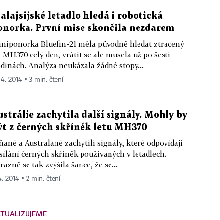
alajsijské letadlo hledá i robotická
onorka. První mise skončila nezdarem
niponorka Bluefin-21 měla původně hledat ztracený
t MH370 celý den, vrátit se ale musela už po šesti
dinách. Analýza neukázala žádné stopy...
 4. 2014 ▪ 3 min. čtení
ustrálie zachytila další signály. Mohly by
ýt z černých skříněk letu MH370
ňané a Australané zachytili signály, které odpovídají
sílání černých skříněk používaných v letadlech.
razně se tak zvýšila šance, že se...
4. 2014 ▪ 2 min. čtení
KTUALIZUJEME