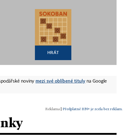
HRÁT
mezi své oblíbené tituly
ospodářské noviny
na Google
|
Předplatné HN+ je zcela bez reklam.
ánky