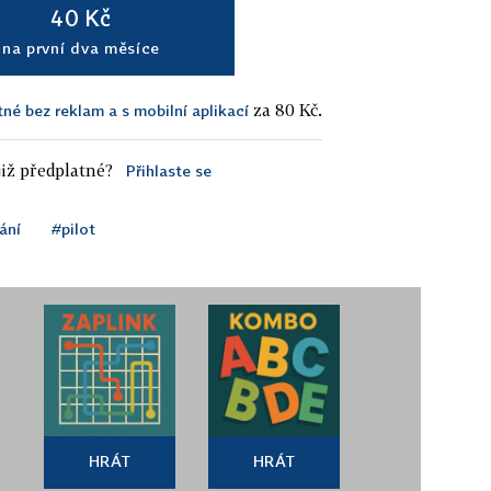
40 Kč
na první dva měsíce
za 80 Kč.
tné bez reklam a s mobilní aplikací
iž předplatné?
Přihlaste se
ání
#pilot
HRÁT
HRÁT