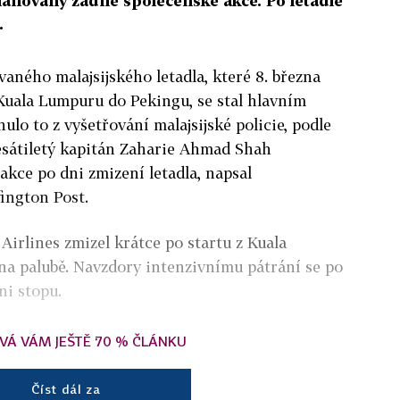
ánovány žádné společenské akce. Po letadle
.
vaného malajsijského letadla, které 8. března
 Kuala Lumpuru do Pekingu, se stal hlavním
ulo to z vyšetřování malajsijské policie, podle
esátiletý kapitán Zaharie Ahmad Shah
kce po dni zmizení letadla, napsal
ington Post.
Airlines zmizel krátce po startu z Kuala
na palubě. Navzdory intenzivnímu pátrání se po
ni stopu.
VÁ VÁM JEŠTĚ 70 % ČLÁNKU
Číst dál za