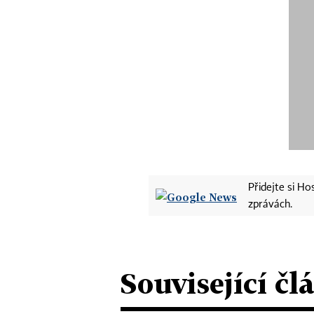
Přidejte si H
zprávách.
Související čl