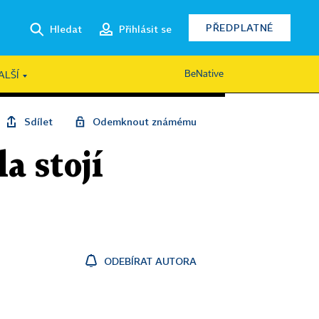
PŘEDPLATNÉ
Hledat
Přihlásit se
BeNative
ALŠÍ
Sdílet
Odemknout známému
a stojí
ODEBÍRAT AUTORA