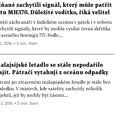
íňané zachytili signál, který může patřit
etu MH370. Důležité vodítko, říká velitel
nští záchranáři v Indickém oceánu v pátek i v sobotu
chytili signály, které by mohla vysílat černá skříňka
raceného Boeingu 777. Podle...
 4. 2014 ▪ 3 min. čtení
alajsijské letadlo se stále nepodařilo
ajít. Pátrači vytahují z oceánu odpadky
trání po ztraceném malajsijském letadle je stále bez
sledku. V místech, kde satelity zachytily několik
jektů, jež by mohly být částmi...
 3. 2014 ▪ 2 min. čtení