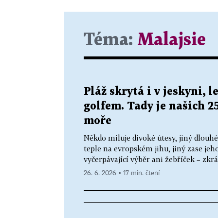
Téma:
Malajsie
Pláž skrytá i v jeskyni, 
golfem. Tady je našich 2
moře
Někdo miluje divoké útesy, jiný dlouhé
teple na evropském jihu, jiný zase jeh
vyčerpávající výběr ani žebříček – zkrát
26. 6. 2026 ▪ 17 min. čtení