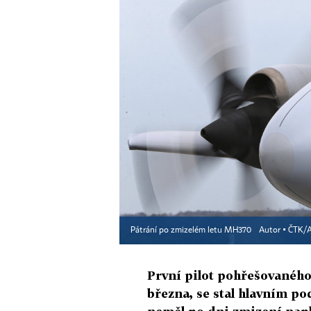
Pátrání po zmizelém letu MH370
Autor ▪
ČTK/
První pilot pohřešovaného 
března, se stal hlavním po