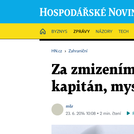
ZPRÁVY
HOME
BYZNYS
NÁZORY
TECH
HN.cz
›
Zahraniční
Za zmizením 
kapitán, mys
mšr
23. 6. 2014 10:08 ▪ 2 min. čtení