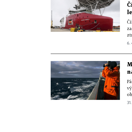
Č
l
Čí
za
zt
6.
M
n
Pá
vý
ob
31.