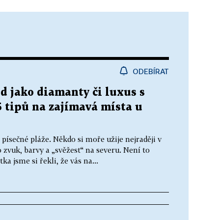
ODEBÍRAT
led jako diamanty či luxus s
5 tipů na zajímavá místa u
 písečné pláže. Někdo si moře užije nejraději v
o zvuk, barvy a „svěžest“ na severu. Není to
ka jsme si řekli, že vás na...