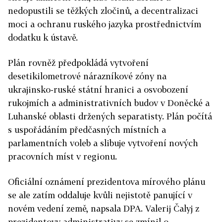
nedopustili se těžkých zločinů, a decentralizaci
moci a ochranu ruského jazyka prostřednictvím
dodatku k ústavě.
Plán rovněž předpokládá vytvoření
desetikilometrové nárazníkové zóny na
ukrajinsko-ruské státní hranici a osvobození
rukojmích a administrativních budov v Doněcké a
Luhanské oblasti držených separatisty. Plán počítá
s uspořádáním předčasných místních a
parlamentních voleb a slibuje vytvoření nových
pracovních míst v regionu.
Oficiální oznámení prezidentova mírového plánu
se ale zatím oddaluje kvůli nejistotě panující v
novém vedení země, napsala DPA. Valerij Čalyj z
prezidentovy administrativy se zmínil o