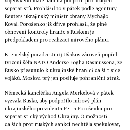
vojenského materiálu na podporu proruských
separatistů. Prohlásil to v pátek podle agentury
Reuters ukrajinský ministr obrany Mychajlo
Koval. Porošenko již dříve prohlásil, že plné
obnovení kontroly hranic s Ruskem je
předpokladem pro realizaci mírového plánu.
Kremelský poradce Jurij Ušakov zároveň popřel
tvrzení šéfa NATO Anderse Fogha Rasmussena, že
Rusko přesunulo k ukrajinské hranici další tisíce
vojáků. Moskva prý jen posiluje pohraniční stráž.
Německá kancléřka Angela Merkelová v pátek
vyzvala Rusko, aby podpořilo mírový plán
ukrajinského prezidenta Petra Porošenka pro
separatistický východ Ukrajiny. O možnosti
dalších protiruských sankcí nechtěla spekulovat,