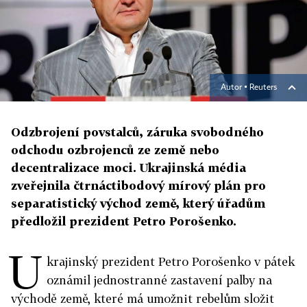
Autor ▪
Reuters
Odzbrojení povstalců, záruka svobodného
odchodu ozbrojenců ze země nebo
decentralizace moci. Ukrajinská média
zveřejnila čtrnáctibodový mírový plán pro
separatistický východ země, který úřadům
předložil prezident Petro Porošenko.
U
krajinský prezident Petro Porošenko v pátek
oznámil jednostranné zastavení palby na
východě země, které má umožnit rebelům složit