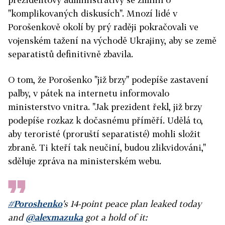
"komplikovaných diskusích". Mnozí lidé v
Porošenkově okolí by prý raději pokračovali ve
vojenském tažení na východě Ukrajiny, aby se země
separatistů definitivně zbavila.
O tom, že Porošenko "již brzy" podepíše zastavení
palby, v pátek na internetu informovalo
ministerstvo vnitra. "Jak prezident řekl, již brzy
podepíše rozkaz k dočasnému příměří. Udělá to,
aby teroristé (proruští separatisté) mohli složit
zbraně. Ti kteří tak neučiní, budou zlikvidováni,"
sděluje zpráva na ministerském webu.
#Poroshenko
's 14-point peace plan leaked today
and
@alexmazuka
got a hold of it: