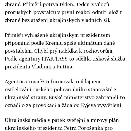
zbraně. Příměří potrvá týden. Jeden z vůdců
proruských povstalců v první reakci odmítl složit
zbraně bez stažení ukrajinských vládních sil.
Příměří vyhlášené ukrajinským prezidentem
připomíná podle Kremlu spíše ultimátum dané
povstalcům. Chybí prý nabídka k rozhovorům.
Podle agentury ITAR-TASS to sdělila tisková služba
prezidenta Vladimira Putina.
Agentura rovněž informovala o údajném
ostřelování ruského pohraničního stanoviště z
ukrajinské strany. Ruské ministerstvo zahraničí to
označilo za provokaci a žádá od Kyjeva vysvětlení.
Ukrajinská média v pátek zveřejnila mírový plán
ukrajinského prezidenta Petra Porošenka pro