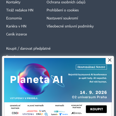
Kontakty
Ochrana osobních údajů
Tiráž redakce HN
Prohlášení o cookies
Economia
Nastavení soukromí
Kariéra v HN
Všeobecné smluvní podmínky
Ceník inzerce
Koupit / darovat předplatné
Eventy
×
Newslettery
RSS kanály
Autorská práva vykonává vydavatel. Bez písemného svolení vydavatele je
zakázáno jakékoli užití částí nebo celku díla, zejména rozmnožování a šíření
jakýmkoli způsobem, mechanickým nebo elektronickým, v českém nebo
jiném jazyce. Bez souhlasu vydavatele je zakázáno též rozmnožování
obsahu pro účely automatizované analýzy textů nebo dat
podle ustanovení § 39c autorského zákona.