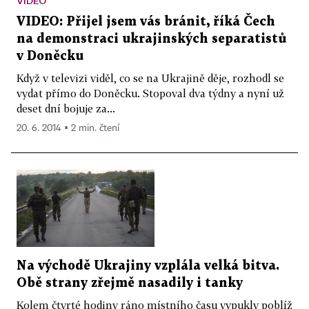
VIDEO
VIDEO: Přijel jsem vás bránit, říká Čech
na demonstraci ukrajinských separatistů
v Doněcku
Když v televizi viděl, co se na Ukrajině děje, rozhodl se
vydat přímo do Doněcku. Stopoval dva týdny a nyní už
deset dní bojuje za...
20. 6. 2014 ▪ 2 min. čtení
Na východě Ukrajiny vzplála velká bitva.
Obě strany zřejmě nasadily i tanky
Kolem čtvrté hodiny ráno místního času vypukly poblíž