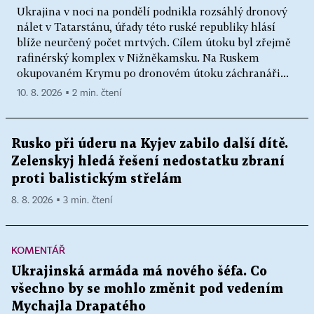
Ukrajina v noci na pondělí podnikla rozsáhlý dronový
nálet v Tatarstánu, úřady této ruské republiky hlásí
blíže neurčený počet mrtvých. Cílem útoku byl zřejmě
rafinérský komplex v Nižněkamsku. Na Ruskem
okupovaném Krymu po dronovém útoku záchranáři...
10. 8. 2026 ▪ 2 min. čtení
Rusko při úderu na Kyjev zabilo další dítě.
Zelenskyj hledá řešení nedostatku zbraní
proti balistickým střelám
8. 8. 2026 ▪ 3 min. čtení
KOMENTÁŘ
Ukrajinská armáda má nového šéfa. Co
všechno by se mohlo změnit pod vedením
Mychajla Drapatého