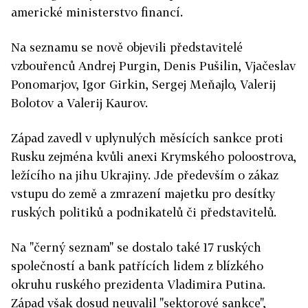
americké ministerstvo financí.
Na seznamu se nově objevili představitelé
vzbouřenců Andrej Purgin, Denis Pušilin, Vjačeslav
Ponomarjov, Igor Girkin, Sergej Meňajlo, Valerij
Bolotov a Valerij Kaurov.
Západ zavedl v uplynulých měsících sankce proti
Rusku zejména kvůli anexi Krymského poloostrova,
ležícího na jihu Ukrajiny. Jde především o zákaz
vstupu do země a zmrazení majetku pro desítky
ruských politiků a podnikatelů či představitelů.
Na "černý seznam" se dostalo také 17 ruských
společností a bank patřících lidem z blízkého
okruhu ruského prezidenta Vladimira Putina.
Západ však dosud neuvalil "sektorové sankce",