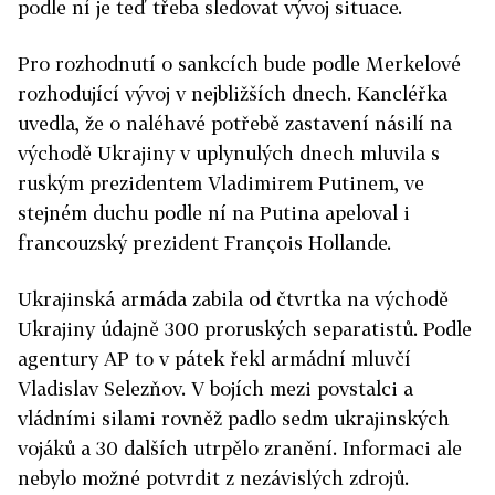
podle ní je teď třeba sledovat vývoj situace.
Pro rozhodnutí o sankcích bude podle Merkelové
rozhodující vývoj v nejbližších dnech. Kancléřka
uvedla, že o naléhavé potřebě zastavení násilí na
východě Ukrajiny v uplynulých dnech mluvila s
ruským prezidentem Vladimirem Putinem, ve
stejném duchu podle ní na Putina apeloval i
francouzský prezident François Hollande.
Ukrajinská armáda zabila od čtvrtka na východě
Ukrajiny údajně 300 proruských separatistů. Podle
agentury AP to v pátek řekl armádní mluvčí
Vladislav Selezňov. V bojích mezi povstalci a
vládními silami rovněž padlo sedm ukrajinských
vojáků a 30 dalších utrpělo zranění. Informaci ale
nebylo možné potvrdit z nezávislých zdrojů.