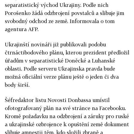
separatistický východ Ukrajiny. Podle nich
Porošenko žádá odzbrojení povstalců a slibuje jim
svobodný odchod ze země. Informovala o tom
agentura AFP.
Ukrajinští novináři již publikovali podobu
čtrnáctibodového plánu, kterou prezident předložil
úřadům v separatistické Doněcké a Luhanské
oblasti. Podle serveru Ukrajinska pravda bude
možná oficiální verze plánu ještě o jeden či dva
body širší.
Šéfredaktor listu Novosti Donbassa umístil
ofotografovaný plán na své stránce na Facebooku.
Kromě požadavku na odzbrojení a záruky pro ruské
a ukrajinské ozbrojence k opuštění země dokument
slibuje amnestii těm, kdo složili zbraně a