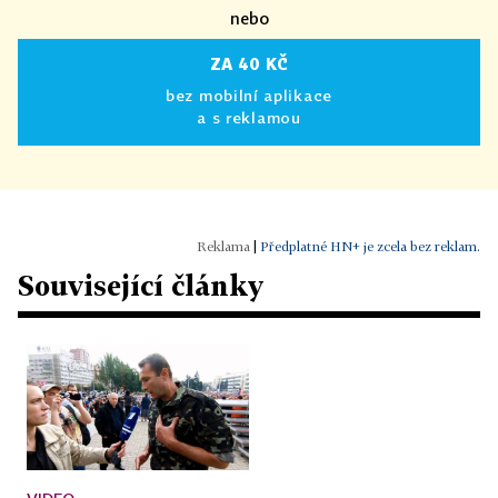
nebo
ZA 40 KČ
bez mobilní aplikace
a s reklamou
|
Předplatné HN+ je zcela bez reklam.
Související články