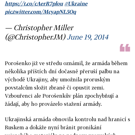
https://t.co/cAerR7plou
#Ukraine
pic.twitter.com/McyapNL5Oq
— Christopher Miller
(@ChristopherJM)
June 19, 2014
Porošenko již ve středu oznámil, že armáda během
několika příštích dní dočasně přeruší palbu na
východě Ukrajiny, aby umožnila proruským
povstalcům složit zbraně či opustit zemi.
Vzbouřenci ale Porošenkův plán zpochybňují a
žádají, aby ho provázelo stažení armády.
Ukrajinská armáda obnovila kontrolu nad hranicí s
Ruskem a dokáže nyní bránit pronikání