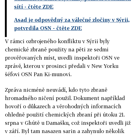
sítí
- čtěte ZDE
Asad je odpovědný za válečné zločiny v Sýrii,
potvrdila OSN
- čtěte ZDE
V rámci ozbrojeného konfliktu v Sýrii byly
chemické zbraně použity na pěti ze sedmi
prověřovaných míst, uvedli inspektoři OSN ve
zprávě, kterou v prosinci předali v New Yorku
šéfovi OSN Pan Ki-munovi.
Zpráva nicméně neuvádí, kdo tyto zbraně
hromadného ničení použil. Dokument například
hovoří o důkazech a věrohodných informacích
ohledně použití chemických zbraní při útoku 21.
srpna v Ghútě u Damašku, což inspektoři uvedli již
v září. Byl tam nasazen sarin a zahynulo několik