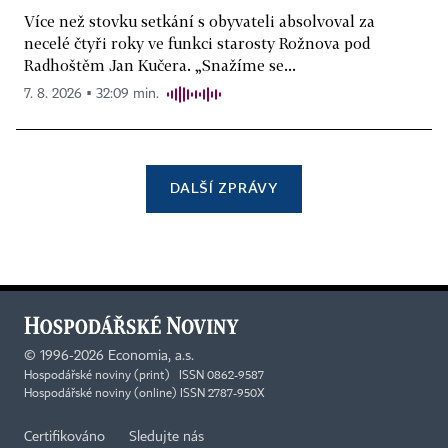
Více než stovku setkání s obyvateli absolvoval za
necelé čtyři roky ve funkci starosty Rožnova pod
Radhoštěm Jan Kučera. „Snažíme se...
7. 8. 2026 ▪ 32:09 min.
DALŠÍ ZPRÁVY
©
1996-2026
Economia, a.s.
Hospodářské noviny (print) ISSN 0862-9587
Hospodářské noviny (online) ISSN 2787-950X
Certifikováno
Sledujte nás