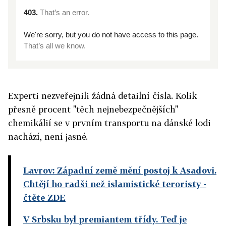
Experti nezveřejnili žádná detailní čísla. Kolik
přesně procent "těch nejnebezpečnějších"
chemikálií se v prvním transportu na dánské lodi
nachází, není jasné.
Lavrov: Západní země mění postoj k Asadovi.
Chtějí ho radši než islamistické teroristy
-
čtěte ZDE
V Srbsku byl premiantem třídy. Teď je