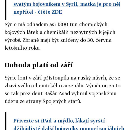
svatým bojovníkem v Sýrii, matka je pro něj
nepřítel
- čtěte ZDE
Sýrie má odhadem asi 1300 tun chemických
bojových látek a chemikálií nezbytných k jejich
výrobě. Zbraně mají být zničeny do 30. června
letošního roku.
Dohoda platí od září
Sýrie loni v září přistoupila na ruský návrh, že se
zbaví svého chemického arzenálu. Výměnou za to
se tak prezident Bašár Asad vyhnul vojenskému
úderu ze strany Spojených států.
Přivezte si iPad a mýdlo, lákají syrští
džihádisté další bojovníky pomocí sociálních