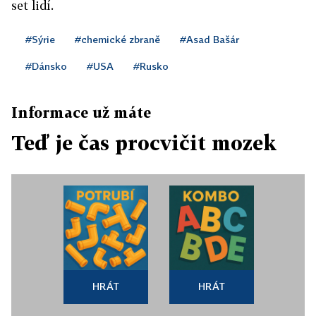
set lidí.
#Sýrie
#chemické zbraně
#Asad Bašár
#Dánsko
#USA
#Rusko
Informace už máte
Teď je čas procvičit mozek
HRÁT
HRÁT