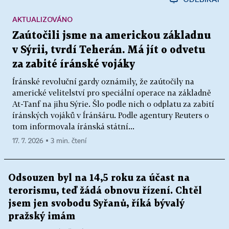
AKTUALIZOVÁNO
Zaútočili jsme na americkou základnu
v Sýrii, tvrdí Teherán. Má jít o odvetu
za zabité íránské vojáky
Íránské revoluční gardy oznámily, že zaútočily na
americké velitelství pro speciální operace na základně
At-Tanf na jihu Sýrie. Šlo podle nich o odplatu za zabití
íránských vojáků v Íránšáru. Podle agentury Reuters o
tom informovala íránská státní...
17. 7. 2026 ▪ 3 min. čtení
Odsouzen byl na 14,5 roku za účast na
terorismu, teď žádá obnovu řízení. Chtěl
jsem jen svobodu Syřanů, říká bývalý
pražský imám