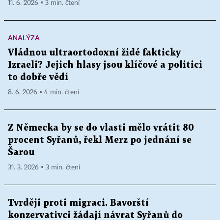
11. 6. 2026 ▪ 3 min. čtení
ANALÝZA
Vládnou ultraortodoxní židé fakticky
Izraeli? Jejich hlasy jsou klíčové a politici
to dobře vědí
8. 6. 2026 ▪ 4 min. čtení
Z Německa by se do vlasti mělo vrátit 80
procent Syřanů, řekl Merz po jednání se
Šarou
31. 3. 2026 ▪ 3 min. čtení
Tvrději proti migraci. Bavorští
konzervativci žádají návrat Syřanů do