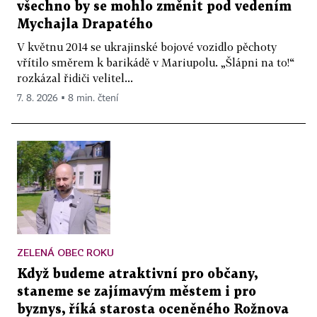
všechno by se mohlo změnit pod vedením
Mychajla Drapatého
V květnu 2014 se ukrajinské bojové vozidlo pěchoty
vřítilo směrem k barikádě v Mariupolu. „Šlápni na to!“
rozkázal řidiči velitel...
7. 8. 2026 ▪ 8 min. čtení
ZELENÁ OBEC ROKU
Když budeme atraktivní pro občany,
staneme se zajímavým městem i pro
byznys, říká starosta oceněného Rožnova