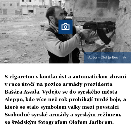
Autor ▪
Olof Jarlbro
S cigaretou v koutku úst a automatickou zbraní
v ruce útočí na pozice armády prezidenta
Bašára Asada. Vydejte se do syrského města
Aleppo, kde více než rok probíhají tvrdé boje, a
které se stalo symbolem války mezi povstalci
Svobodné syrské armády a syrským režimem,
se švédským fotografem Olofem Jarlbrem.