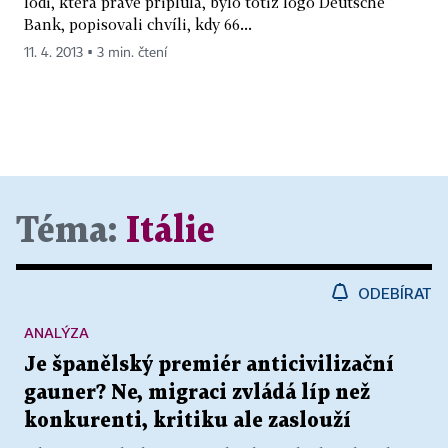
lodi, která právě připlula, bylo totiž logo Deutsche
Bank, popisovali chvíli, kdy 66...
11. 4. 2013 ▪ 3 min. čtení
Téma:
Itálie
ODEBÍRAT
ANALÝZA
Je španělský premiér anticivilizační
gauner? Ne, migraci zvládá líp než
konkurenti, kritiku ale zaslouží