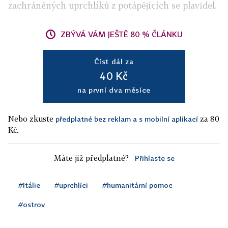
zachráněných uprchlíků z potápějících se plavidel.
ZBÝVÁ VÁM JEŠTĚ 80 % ČLÁNKU
Číst dál za
40 Kč
na první dva měsíce
Nebo zkuste
za 80
předplatné bez reklam a s mobilní aplikací
Kč.
Máte již předplatné?
Přihlaste se
#Itálie
#uprchlíci
#humanitární pomoc
#ostrov