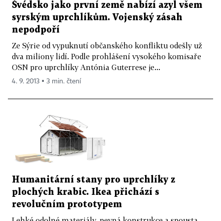
Švédsko jako první země nabízí azyl všem
syrským uprchlíkům. Vojenský zásah
nepodpoří
Ze Sýrie od vypuknutí občanského konfliktu odešly už
dva miliony lidí. Podle prohlášení vysokého komisaře
OSN pro uprchlíky Antónia Guterrese je...
4. 9. 2013 ▪ 3 min. čtení
Humanitární stany pro uprchlíky z
plochých krabic. Ikea přichází s
revolučním prototypem
Lehké odolné materiály, pevná konstrukce a spousta