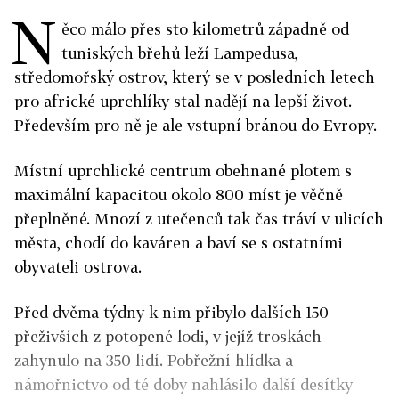
N
ěco málo přes sto kilometrů západně od
tuniských břehů leží Lampedusa,
středomořský ostrov, který se v posledních letech
pro africké uprchlíky stal nadějí na lepší život.
Především pro ně je ale vstupní bránou do Evropy.
Místní uprchlické centrum obehnané plotem s
maximální kapacitou okolo 800 míst je věčně
přeplněné. Mnozí z utečenců tak čas tráví v ulicích
města, chodí do kaváren a baví se s ostatními
obyvateli ostrova.
Před dvěma týdny k nim přibylo dalších 150
přeživších z potopené lodi, v jejíž troskách
zahynulo na 350 lidí. Pobřežní hlídka a
námořnictvo od té doby nahlásilo další desítky