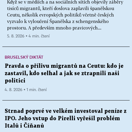
Když se v médiích a na sociálních sítích objevily záběry
tisíců migrantů, kteří doslova zaplavili španělskou
Ceutu, několik evropských politiků včetně českých
vyzvalo k vyloučení Španělska z schengenského
prostoru. A především mnoho pravicových...
5. 8. 2026 ▪ 4 min. čtení
BRUSELSKÝ DIKTÁT
Pravda o přílivu migrantů na Ceutu: kdo je
zastavil, kdo selhal a jak se ztrapnili naši
politici
4. 8. 2026 ▪ 1 min. čtení
Strnad poprvé ve velkém investoval peníze z
IPO. Jeho vstup do Pirelli vyřešil problém
Italů i Číňanů