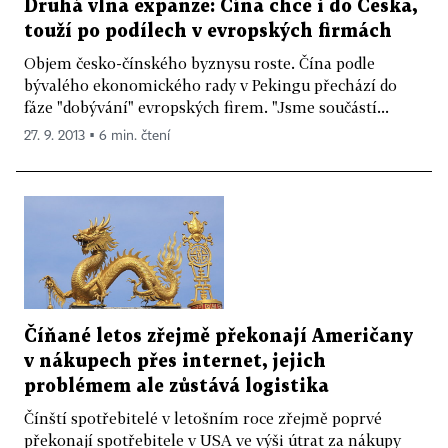
Druhá vlna expanze: Čína chce i do Česka,
touží po podílech v evropských firmách
Objem česko-čínského byznysu roste. Čína podle
bývalého ekonomického rady v Pekingu přechází do
fáze "dobývání" evropských firem. "Jsme součástí...
27. 9. 2013 ▪ 6 min. čtení
Číňané letos zřejmě překonají Američany
v nákupech přes internet, jejich
problémem ale zůstává logistika
Čínští spotřebitelé v letošním roce zřejmě poprvé
překonají spotřebitele v USA ve výši útrat za nákupy