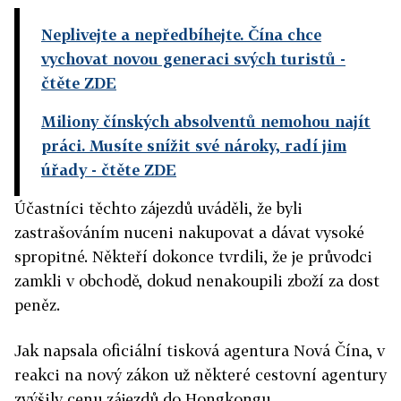
Neplivejte a nepředbíhejte. Čína chce
vychovat novou generaci svých turistů
-
čtěte ZDE
Miliony čínských absolventů nemohou najít
práci. Musíte snížit své nároky, radí jim
úřady
- čtěte ZDE
Účastníci těchto zájezdů uváděli, že byli
zastrašováním nuceni nakupovat a dávat vysoké
spropitné. Někteří dokonce tvrdili, že je průvodci
zamkli v obchodě, dokud nenakoupili zboží za dost
peněz.
Jak napsala oficiální tisková agentura Nová Čína, v
reakci na nový zákon už některé cestovní agentury
zvýšily cenu zájezdů do Hongkongu.