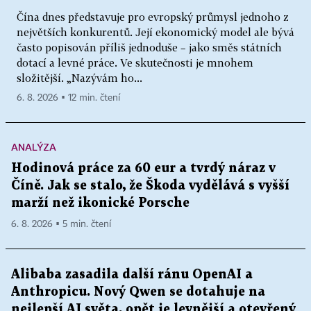
Čína dnes představuje pro evropský průmysl jednoho z
největších konkurentů. Její ekonomický model ale bývá
často popisován příliš jednoduše – jako směs státních
dotací a levné práce. Ve skutečnosti je mnohem
složitější. „Nazývám ho...
6. 8. 2026 ▪ 12 min. čtení
ANALÝZA
Hodinová práce za 60 eur a tvrdý náraz v
Číně. Jak se stalo, že Škoda vydělává s vyšší
marží než ikonické Porsche
6. 8. 2026 ▪ 5 min. čtení
Alibaba zasadila další ránu OpenAI a
Anthropicu. Nový Qwen se dotahuje na
nejlepší AI světa, opět je levnější a otevřený