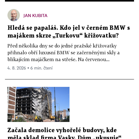
JAN KUBITA
Hledá se papaláš. Kdo jel v černém BMW s
majákem skrze „Turkovu“ křižovatku?
Před několika dny se do jedné pražské křižovatky
přihnalo obří luxusní BMW se začerněnými skly a
blikajícím majáčkem na střeše. Na červenou...
4. 8. 2026 ▪ 6 min. čtení
Začala demolice vyhořelé budovy, kde
měla sklad firma Vasky. Dům „ukusuje“