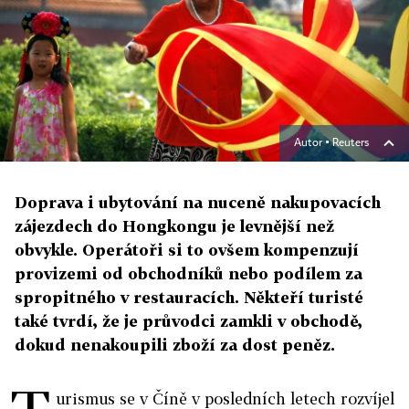
Autor ▪
Reuters
Doprava i ubytování na nuceně nakupovacích
zájezdech do Hongkongu je levnější než
obvykle. Operátoři si to ovšem kompenzují
provizemi od obchodníků nebo podílem za
spropitného v restauracích. Někteří turisté
také tvrdí, že je průvodci zamkli v obchodě,
dokud nenakoupili zboží za dost peněz.
urismus se v Číně v posledních letech rozvíjel