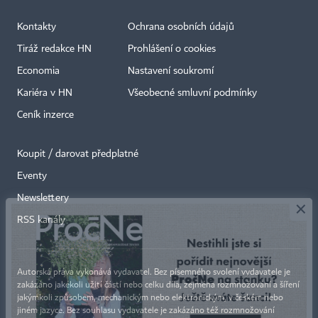
Kontakty
Ochrana osobních údajů
Tiráž redakce HN
Prohlášení o cookies
Economia
Nastavení soukromí
Kariéra v HN
Všeobecné smluvní podmínky
Ceník inzerce
Koupit / darovat předplatné
Eventy
×
Newslettery
RSS kanály
Autorská práva vykonává vydavatel. Bez písemného svolení vydavatele je
zakázáno jakékoli užití částí nebo celku díla, zejména rozmnožování a šíření
jakýmkoli způsobem, mechanickým nebo elektronickým, v českém nebo
jiném jazyce. Bez souhlasu vydavatele je zakázáno též rozmnožování