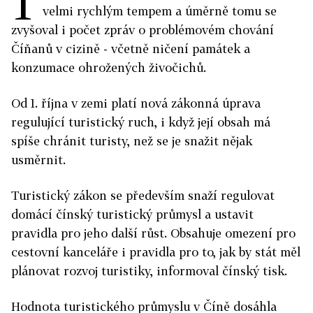
T
velmi rychlým tempem a úměrně tomu se
zvyšoval i počet zpráv o problémovém chování
Číňanů v cizině - včetně ničení památek a
konzumace ohrožených živočichů.
Od 1. října v zemi platí nová zákonná úprava
regulující turistický ruch, i když její obsah má
spíše chránit turisty, než se je snažit nějak
usměrnit.
Turistický zákon se především snaží regulovat
domácí čínský turistický průmysl a ustavit
pravidla pro jeho další růst. Obsahuje omezení pro
cestovní kanceláře i pravidla pro to, jak by stát měl
plánovat rozvoj turistiky, informoval čínský tisk.
Hodnota turistického průmyslu v Číně dosáhla