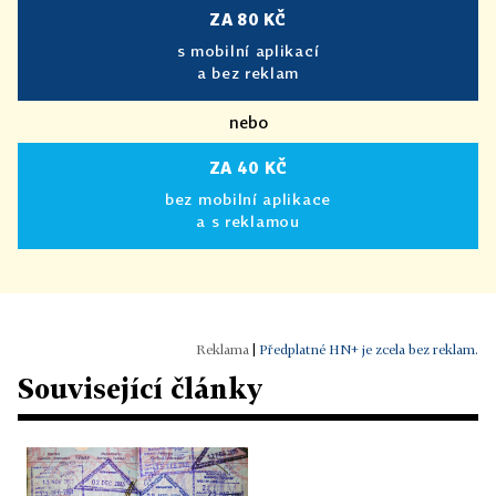
ZA 80 KČ
s mobilní aplikací
a bez reklam
nebo
ZA 40 KČ
bez mobilní aplikace
a s reklamou
|
Předplatné HN+ je zcela bez reklam.
Související články