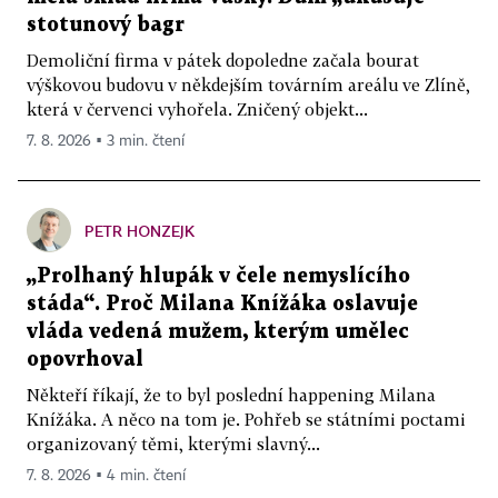
stotunový bagr
Demoliční firma v pátek dopoledne začala bourat
výškovou budovu v někdejším továrním areálu ve Zlíně,
která v červenci vyhořela. Zničený objekt...
7. 8. 2026 ▪ 3 min. čtení
PETR HONZEJK
„Prolhaný hlupák v čele nemyslícího
stáda“. Proč Milana Knížáka oslavuje
vláda vedená mužem, kterým umělec
opovrhoval
Někteří říkají, že to byl poslední happening Milana
Knížáka. A něco na tom je. Pohřeb se státními poctami
organizovaný těmi, kterými slavný...
7. 8. 2026 ▪ 4 min. čtení