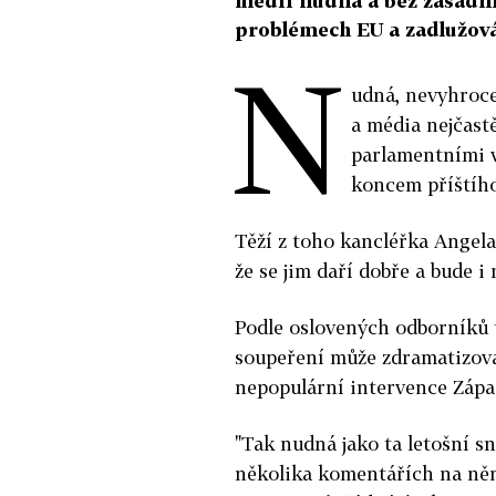
médií nudná a bez zásadníc
problémech EU a zadlužová
N
udná, nevyhroce
a média nejčast
parlamentními v
koncem příštího
Těží z toho kancléřka Angela
že se jim daří dobře a bude i n
Podle oslovených odborníků 
soupeření může zdramatizovat
nepopulární intervence Západ
"Tak nudná jako ta letošní s
několika komentářích na ně