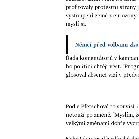
profitovaly protestní strany
vystoupení země z eurozóny. P
myslí si.
Němci před volbami zko
Řada komentátorů v kampani
ho politici chtějí vést. "Pr
glosoval absenci vizí v před
Podle Pfetschové to souvisí 
netouží po změně. "Myslím, ž
velkými změnami dobře vycítil
Nebo jak napsal berlínský de