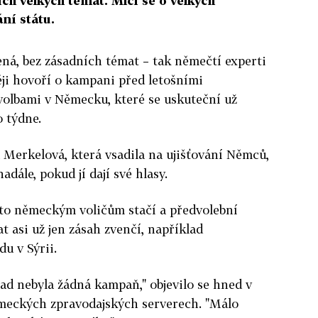
h velkých témat. Mlčí se o velkých
ní státu.
ná, bez zásadních témat – tak němečtí experti
ěji hovoří o kampani před letošními
olbami v Německu, které se uskuteční už
 týdne.
 Merkelová, která vsadila na ujišťování Němců,
adále, pokud jí dají své hlasy.
to německým voličům stačí a předvolební
 asi už jen zásah zvenčí, například
u v Sýrii.
nad nebyla žádná kampaň," objevilo se hned v
meckých zpravodajských serverech. "Málo