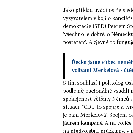
Jako příklad uvádí ostře sled
vyzývatelem v boji o kancléř
demokracie (SPD) Peerem Ste
'všechno je dobré, o Německu
postarám'. A zjevně to funguj
Řecku jsme vůbec neměli
volbami Merkelová
- čtě
S tím souhlasí i politolog O
podle něj racionálně vsadili
spokojenost většiny Němců s
situací. "CDU to spojuje a tvr
je paní Merkelová'. Spojení 
jádrem kampaně. A na voliče 
na předvolební průzkumy, v n