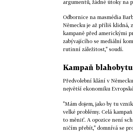
argumentů, žádné útoky na po
Odbornice na masmédia Barba
Německu je až příliš klidná, 
kampaně před americkými pr
zabývajícího se mediální kom
rutinní záležitost," soudí.
Kampaň blahobytu
Předvolební klání v Německu 
největší ekonomiku Evropské
"Mám dojem, jako by tu vznik
velké problémy. Celá kampaň s
to měnit'. A opozice není sc
ničím přebít," domnívá se pr