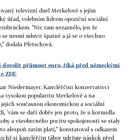
ovaný televizní duel Merkelové s jejím
ský úřad, volebním lídrem opoziční sociální
inbrückem. "Nic tam nezaznělo, jen že
 se nesmí mluvit špatně a já se o všechno
e," dodala Pfetschová.
 dovolit přijmout euro, říká před německými
te ZDE
skar Niedermayer. Kancléřčini konzervativci
 na vysokou popularitu Merkelové a na
 jejich současnou ekonomickou a sociální
dí, 'vám se daří dobře jen proto, že u kormidla
osoby a všeobecného pocitu spokojenosti se staly
to alespoň zatím platí," konstatoval s odkazem
ichž si kancléřčin tábor udržuje náskok před