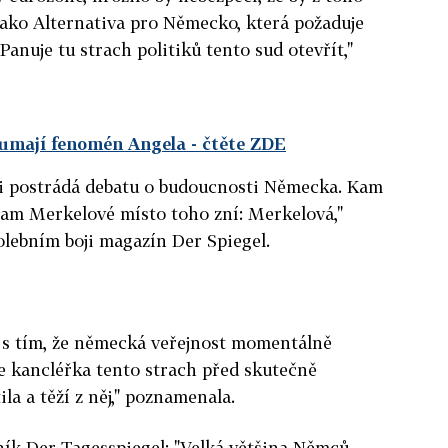
 jako Alternativa pro Německo, která požaduje
anuje tu strach politiků tento sud otevřít,"
umají fenomén Angela
- čtěte ZDE
 postrádá debatu o budoucnosti Německa. Kam
ogram Merkelové místo toho zní: Merkelová,"
volebním boji magazín Der Spiegel.
i s tím, že německá veřejnost momentálně
e kancléřka tento strach před skutečně
a a těží z něj," poznamenala.
ník Der Tagesspiegel: "Velká většina Němců