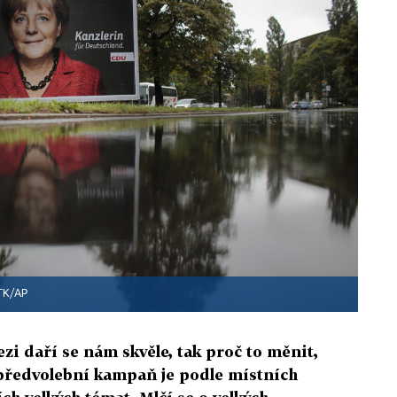
TK/AP
ezi daří se nám skvěle, tak proč to měnit,
 předvolební kampaň je podle místních