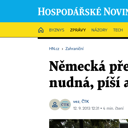
ZPRÁVY
HOME
BYZNYS
NÁZORY
TECH
HN.cz
›
Zahraniční
Německá pře
nudná, píší 
vez
ČTK
,
12. 9. 2013 12:31 ▪ 4 min. čtení