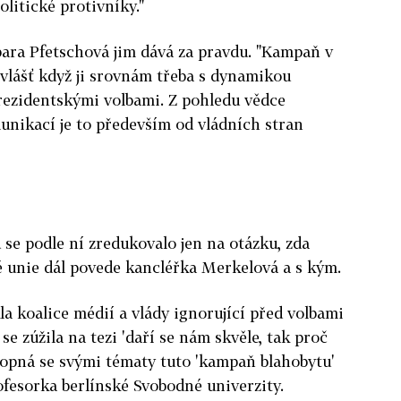
litické protivníky."
ra Pfetschová jim dává za pravdu. "Kampaň v
zvlášť když ji srovnám třeba s dynamikou
ezidentskými volbami. Z pohledu vědce
unikací je to především od vládních stran
se podle ní zredukovalo jen na otázku, zda
 unie dál povede kancléřka Merkelová a s kým.
la koalice médií a vlády ignorující před volbami
e zúžila na tezi 'daří se nám skvěle, tak proč
hopná se svými tématy tuto 'kampaň blahobytu'
ofesorka berlínské Svobodné univerzity.