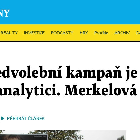
REALITY
INVESTICE
PODCASTY
HRY
PročNe
ARCHIV
D
dvolební kampaň je 
analytici. Merkelová
PŘEHRÁT ČLÁNEK