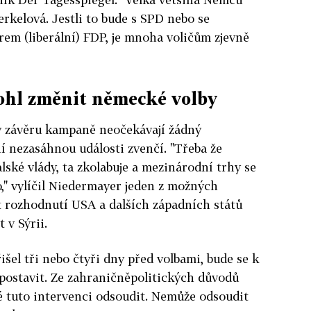
erkelová. Jestli to bude s SPD nebo se
em (liberální) FDP, je mnoha voličům zjevně
ohl změnit německé volby
v závěru kampaně neočekávají žádný
í nezasáhnou události zvenčí. "Třeba že
alské vlády, ta zkolabuje a mezinárodní trhy se
," vylíčil Niedermayer jeden z možných
t rozhodnutí USA a dalších západních států
 v Sýrii.
šel tři nebo čtyři dny před volbami, bude se k
postavit. Ze zahraničněpolitických důvodů
é tuto intervenci odsoudit. Nemůže odsoudit