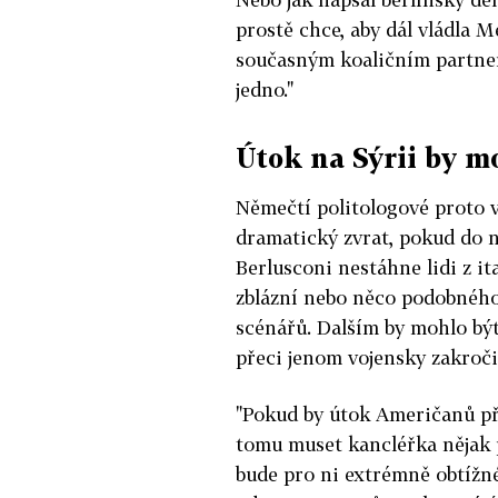
prostě chce, aby dál vládla M
současným koaličním partner
jedno."
Útok na Sýrii by m
Němečtí politologové proto 
dramatický zvrat, pokud do n
Berlusconi nestáhne lidi z it
zblázní nebo něco podobného
scénářů. Dalším by mohlo bý
přeci jenom vojensky zakročit
"Pokud by útok Američanů při
tomu muset kancléřka nějak 
bude pro ni extrémně obtížn