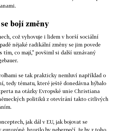
ranami.
se bojí změny
ech, což vyhovuje i lidem v horší sociální
případě nějaké radikální změny se jim povede
s tím, co mají," povšiml si další uznávaný
gebauer.
olbami se tak prakticky nemluví například o
ní, tedy tématu, které ještě donedávna hýbalo
xperta na otázky Evropské unie Christiana
německých politiků z otevírání takto citlivých
áním.
nceptech, jak dál v EU, jak bojovat se
v eurozóně, hrozilo by nebezpečí, že by z toho