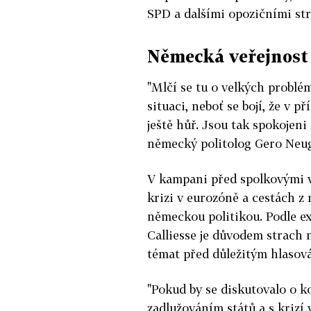
SPD a dalšími opozičními st
Německá veřejnost 
"Mlčí se tu o velkých problém
situaci, neboť se bojí, že v 
ještě hůř. Jsou tak spokojeni 
německý politolog Gero Neu
V kampani před spolkovými v
krizi v eurozóně a cestách z 
německou politikou. Podle e
Calliesse je důvodem strach 
témat před důležitým hlasov
"Pokud by se diskutovalo o ko
zadlužováním států a s krizí 