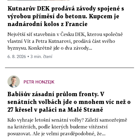
Kutnarův DEK prodává závody spojené s
výrobou příměsí do betonu. Kupcem je
nadnárodní kolos z Francie
Největší síť stavebnin v Česku DEK, kterou společně
vlastní Vít a Petra Kutnarovi, prodává část svého
byznysu. Konkrétně jde o dva závody...
6. 8. 2026 ▪ 3 min. čtení
PETR HONZEJK
Babišův zásadní průlom fronty. V
senátních volbách jde o mnohem víc než o
27 křesel v paláci na Malé Straně
Kdo vyhraje letošní senátní volby? Záleží samozřejmě
na kritériích, podle kterých budeme vítězství
posuzovat. Ale je velmi pravděpodobné, že...