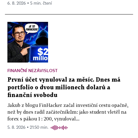
6. 8. 2026 ▪ 5 min. čtení
FINANČNÍ NEZÁVISLOST
První účet vynuloval za měsíc. Dnes má
portfolio o dvou milionech dolarů a
finanční svobodu
Jakub z blogu FinHacker začal investiční cestu opačně,
než by dnes radil začátečníkům: jako student vletěl na
forex s pákou 1 : 200, vynuloval...
5. 8. 2026 ▪ 21:50 min.