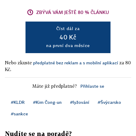
ZBÝVÁ VÁM JEŠTĚ 80 % ČLÁNKU
Číst dál za
40 Kč
na první dva měsíce
Nebo zkuste
za 80
předplatné bez reklam a s mobilní aplikací
Kč.
Máte již předplatné?
Přihlaste se
#KLDR
#Kim Čong-un
#lyžování
#Švýcarsko
#sankce
Nudíte se na poradě?