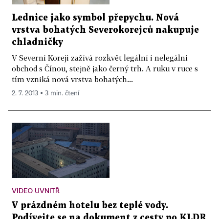
Lednice jako symbol přepychu. Nová
vrstva bohatých Severokorejců nakupuje
chladničky
V Severní Koreji zažívá rozkvět legální i nelegální
obchod s Čínou, stejně jako černý trh. A ruku v ruce s
tím vzniká nová vrstva bohatých...
2. 7. 2013 ▪ 3 min. čtení
VIDEO UVNITŘ
V prázdném hotelu bez teplé vody.
Podívejte se na dokument z cesty po KLDR