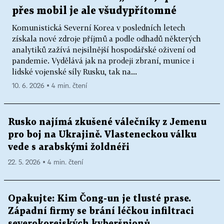
přes mobil je ale všudypřítomné
Komunistická Severní Korea v posledních letech
získala nové zdroje příjmů a podle odhadů některých
analytiků zažívá nejsilnější hospodářské oživení od
pandemie. Vydělává jak na prodeji zbraní, munice i
lidské vojenské síly Rusku, tak na...
10. 6. 2026 ▪ 4 min. čtení
Rusko najímá zkušené válečníky z Jemenu
pro boj na Ukrajině. Vlasteneckou válku
vede s arabskými žoldnéři
22. 5. 2026 ▪ 4 min. čtení
Opakujte: Kim Čong-un je tlusté prase.
Západní firmy se brání léčkou infiltraci
severokorejských kyberšpionů