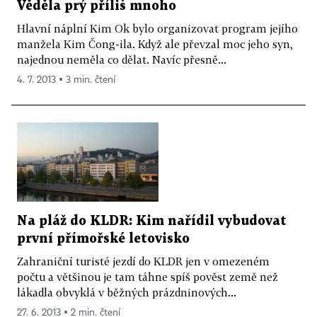
Věděla prý příliš mnoho
Hlavní náplní Kim Ok bylo organizovat program jejího
manžela Kim Čong-ila. Když ale převzal moc jeho syn,
najednou neměla co dělat. Navíc přesně...
4. 7. 2013 ▪ 3 min. čtení
Na pláž do KLDR: Kim nařídil vybudovat
první přímořské letovisko
Zahraniční turisté jezdí do KLDR jen v omezeném
počtu a většinou je tam táhne spíš pověst země než
lákadla obvyklá v běžných prázdninových...
27. 6. 2013 ▪ 2 min. čtení