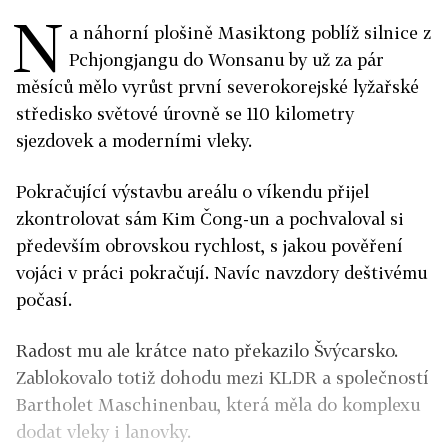
N
a náhorní plošině Masiktong poblíž silnice z
Pchjongjangu do Wonsanu by už za pár
měsíců mělo vyrůst první severokorejské lyžařské
středisko světové úrovně se 110 kilometry
sjezdovek a moderními vleky.
Pokračující výstavbu areálu o víkendu přijel
zkontrolovat sám Kim Čong-un a pochvaloval si
především obrovskou rychlost, s jakou pověření
vojáci v práci pokračují. Navíc navzdory deštivému
počasí.
Radost mu ale krátce nato překazilo Švýcarsko.
Zablokovalo totiž dohodu mezi KLDR a společností
Bartholet Maschinenbau, která měla do komplexu
dodat vleky i lanovky.