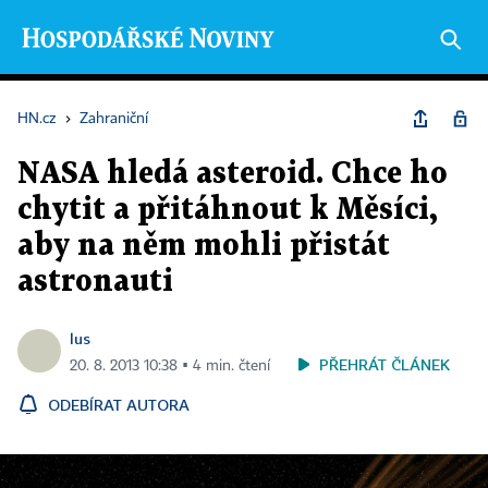
HN.cz
›
Zahraniční
NASA hledá asteroid. Chce ho
chytit a přitáhnout k Měsíci,
aby na něm mohli přistát
astronauti
lus
PŘEHRÁT ČLÁNEK
20. 8. 2013 10:38 ▪ 4 min. čtení
ODEBÍRAT AUTORA