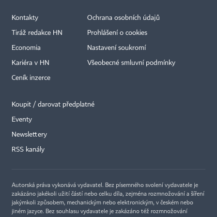
Kontakty
Ochrana osobních údajů
Tiráž redakce HN
Prohlášení o cookies
Economia
Nastavení soukromí
Kariéra v HN
Všeobecné smluvní podmínky
Ceník inzerce
Koupit / darovat předplatné
Eventy
×
Newslettery
RSS kanály
Autorská práva vykonává vydavatel. Bez písemného svolení vydavatele je
zakázáno jakékoli užití částí nebo celku díla, zejména rozmnožování a šíření
jakýmkoli způsobem, mechanickým nebo elektronickým, v českém nebo
jiném jazyce. Bez souhlasu vydavatele je zakázáno též rozmnožování