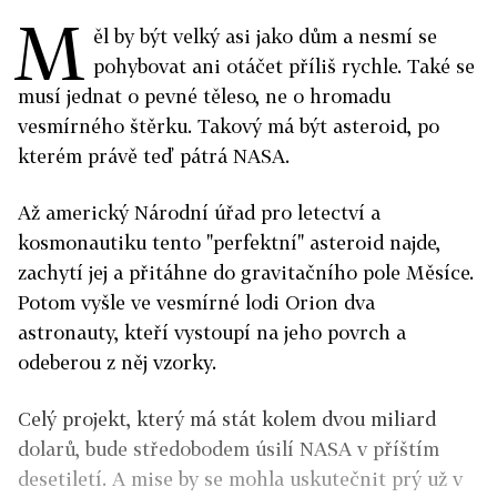
M
ěl by být velký asi jako dům a nesmí se
pohybovat ani otáčet příliš rychle. Také se
musí jednat o pevné těleso, ne o hromadu
vesmírného štěrku. Takový má být asteroid, po
kterém právě teď pátrá NASA.
Až americký Národní úřad pro letectví a
kosmonautiku tento "perfektní" asteroid najde,
zachytí jej a přitáhne do gravitačního pole Měsíce.
Potom vyšle ve vesmírné lodi Orion dva
astronauty, kteří vystoupí na jeho povrch a
odeberou z něj vzorky.
Celý projekt, který má stát kolem dvou miliard
dolarů, bude středobodem úsilí NASA v příštím
desetiletí. A mise by se mohla uskutečnit prý už v