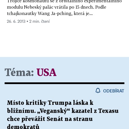
Trojice kosmonautů se z orbitálního experimentálního
modulu Nebeský palác vrátila po 15 dnech. Podle
tchajkonautky Wang Ja-pching, která je...
26. 6. 2013 ▪ 2 min. čtení
Téma:
USA
ODEBÍRAT
Místo kritiky Trumpa láska k
bližnímu. „Veganský“ kazatel z Texasu
chce převážit Senát na stranu
demokratů