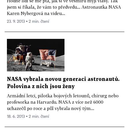
Hodně lidí se mě ptá, jak si ve vesmíru myji vlasy. Tak
jsem si říkala, že vám to předvedu... Astronautka NASA
Karen Nybergová na videu...
23. 9. 2013 ▪ 2 min. čtení
NASA vybrala novou generaci astronautů.
Polovina z nich jsou ženy
Armádní letci, pilotka bojových letounů, chirurg nebo
profesorka na Harvardu. NASA z více než 6000
uchazečů po roce a půl vybrala nový tým...
18. 6. 2013 ▪ 2 min. čtení