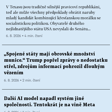
V Texasu jsou tradičně silnější pravicoví republikáni,
teď ale může všechny předpoklady obrátit naruby
mladý kandidát kombinující křesťanskou morálku se
socialistickou politikou. Obyvatelé druhého
nejlidnatějšího státu USA nevyslali do Senátu...
6. 8. 2026 ▪ 4 min. čtení
„Spojené státy mají obrovské množství
munice.“ Trump popřel zprávy o nedostatku
střel, zdrojům informací pohrozil dlouhým
vězením
6. 8. 2026 ▪ 2 min. čtení
Další AI model napadl systém jiné
společnosti. Tentokrát je na vině Meta