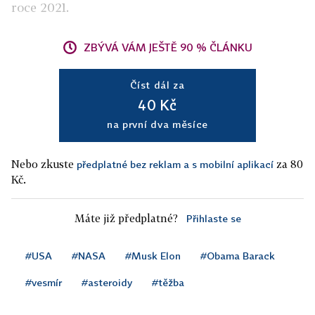
roce 2021.
ZBÝVÁ VÁM JEŠTĚ 90 % ČLÁNKU
Číst dál za
40 Kč
na první dva měsíce
Nebo zkuste
za 80
předplatné bez reklam a s mobilní aplikací
Kč.
Máte již předplatné?
Přihlaste se
#USA
#NASA
#Musk Elon
#Obama Barack
#vesmír
#asteroidy
#těžba