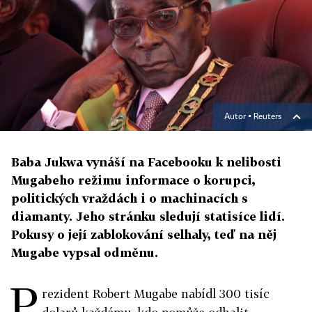
Autor ▪
Reuters
Baba Jukwa vynáší na Facebooku k nelibosti
Mugabeho režimu informace o korupci,
politických vraždách i o machinacích s
diamanty. Jeho stránku sledují statisíce lidí.
Pokusy o její zablokování selhaly, teď na něj
Mugabe vypsal odměnu.
P
rezident Robert Mugabe nabídl 300 tisíc