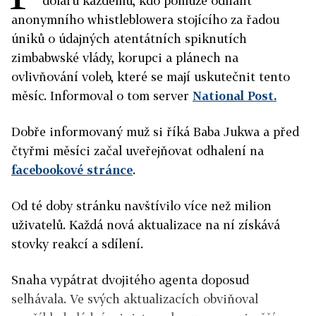
dolarů každému, kdo pomůže odhalit
anonymního whistleblowera stojícího za řadou
úniků o údajných atentátních spiknutích
zimbabwské vlády, korupci a plánech na
ovlivňování voleb, které se mají uskutečnit tento
měsíc. Informoval o tom server
National Post.
Dobře informovaný muž si říká Baba Jukwa a před
čtyřmi měsíci začal uveřejňovat odhalení na
facebookové stránce
.
Od té doby stránku navštívilo více než milion
uživatelů. Každá nová aktualizace na ní získává
stovky reakcí a sdílení.
Snaha vypátrat dvojitého agenta doposud
selhávala. Ve svých aktualizacích obviňoval