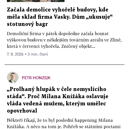
Začala demolice vyhořelé budovy, kde
měla sklad firma Vasky. Dům „ukusuje“
stotunový bagr
Demoliční firma v pátek dopoledne začala bourat
výškovou budovu v někdejším továrním areálu ve Zlíně,
která v červenci vyhořela. Zničený objekt...
7. 8. 2026 ▪ 3 min. čtení
PETR HONZEJK
„Prolhaný hlupák v čele nemyslícího
stáda“. Proč Milana Knížáka oslavuje
vláda vedená mužem, kterým umělec
opovrhoval
Někteří říkají, že to byl poslední happening Milana
Knížáka. A něco na tom je. Pohřeb se státními poctami