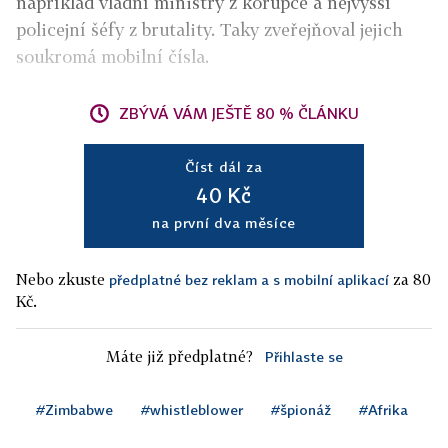
například vládní ministry z korupce a nejvyšší
policejní šéfy z brutality. Taky zveřejňoval jejich
soukromá mobilní čísla.
ZBÝVÁ VÁM JEŠTĚ 80 % ČLÁNKU
Číst dál za
40 Kč
na první dva měsíce
Nebo zkuste
za 80
předplatné bez reklam a s mobilní aplikací
Kč.
Máte již předplatné?
Přihlaste se
#Zimbabwe
#whistleblower
#špionáž
#Afrika