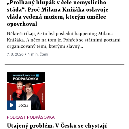
„Prolhaný hlupák v čele nemyslícího
stáda“. Proč Milana Knížáka oslavuje
vláda vedená mužem, kterým umělec
opovrhoval
Někteří říkají, že to byl poslední happening Milana
Knížáka. A něco na tom je. Pohřeb se státními poctami
organizovaný těmi, kterými slavný...
7. 8. 2026 ▪ 4 min. čtení
55:23
PODCAST PODPÁSOVKA
Utajený problém. V Česku se chystají