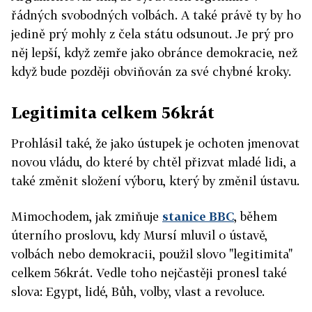
řádných svobodných volbách. A také právě ty by ho
jedině prý mohly z čela státu odsunout. Je prý pro
něj lepší, když zemře jako obránce demokracie, než
když bude později obviňován za své chybné kroky.
Legitimita celkem 56krát
Prohlásil také, že jako ústupek je ochoten jmenovat
novou vládu, do které by chtěl přizvat mladé lidi, a
také změnit složení výboru, který by změnil ústavu.
Mimochodem, jak zmiňuje
stanice BBC
, během
úterního proslovu, kdy Mursí mluvil o ústavě,
volbách nebo demokracii, použil slovo "legitimita"
celkem 56krát. Vedle toho nejčastěji pronesl také
slova: Egypt, lidé, Bůh, volby, vlast a revoluce.