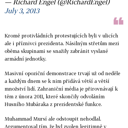
— Richard Engel (@RichardEngel)
July 3, 2013
Kromě protivládních protestujících byli v ulicích
ale i příznivci prezidenta. Násilným střetům mezi
oběma skupinami se snažily zabránit vyslané
armádní jednotky.
Masivní opoziční demonstrace trvají už od neděle
a každým dnem se k nim přidává větší a větší
množství lidí. Zahraniční média je přirovnávají k
těm z února 2011, které skončily odvoláním
Husního Mubáraka z prezidentské funkce.
Muhammad Mursí ale odstoupit nehodlal.
Argumentoval tím, že byl zvolen legitimně v