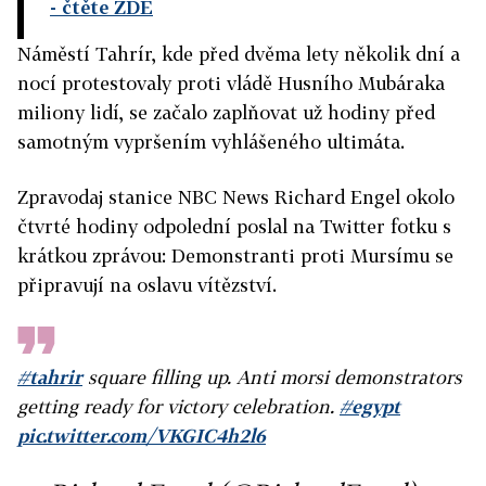
- čtěte ZDE
Náměstí Tahrír, kde před dvěma lety několik dní a
nocí protestovaly proti vládě Husního Mubáraka
miliony lidí, se začalo zaplňovat už hodiny před
samotným vypršením vyhlášeného ultimáta.
Zpravodaj stanice NBC News Richard Engel okolo
čtvrté hodiny odpolední poslal na Twitter fotku s
krátkou zprávou: Demonstranti proti Mursímu se
připravují na oslavu vítězství.
#tahrir
square filling up. Anti morsi demonstrators
getting ready for victory celebration.
#egypt
pic.twitter.com/VKGIC4h2l6