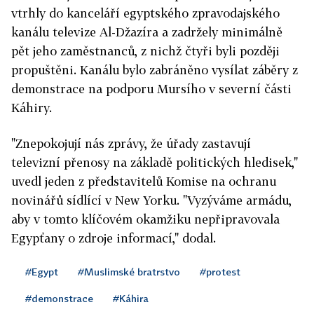
vtrhly do kanceláří egyptského zpravodajského
kanálu televize Al-Džazíra a zadržely minimálně
pět jeho zaměstnanců, z nichž čtyři byli později
propuštěni. Kanálu bylo zabráněno vysílat záběry z
demonstrace na podporu Mursího v severní části
Káhiry.
"Znepokojují nás zprávy, že úřady zastavují
televizní přenosy na základě politických hledisek,"
uvedl jeden z představitelů Komise na ochranu
novinářů sídlící v New Yorku. "Vyzýváme armádu,
aby v tomto klíčovém okamžiku nepřipravovala
Egypťany o zdroje informací," dodal.
#Egypt
#Muslimské bratrstvo
#protest
#demonstrace
#Káhira