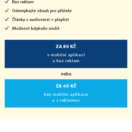
Bez reklam
Odemykejte obsah pro přátele
Články v audioverzi + playlist
Možnost kdykoliv zrušit
ZA 80 KČ
s mobilní aplikací
a bez reklam
nebo
ZA 40 KČ
bez mobilní aplikace
a s reklamou