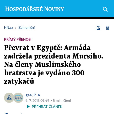
HN.cz
›
Zahraniční
PŘÍMÝ PŘENOS
Převrat v Egyptě: Armáda
zadržela prezidenta Mursího.
Na členy Muslimského
bratrstva je vydáno 300
zatykačů
gaa
ČTK
,
4. 7. 2013 09:49 ▪ 5 min. čtení
PŘEHRÁT ČLÁNEK