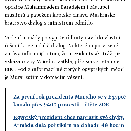
opozice Muhammadem Baradejem i zástupci
muslimů a papežem koptské církve. Muslimské
bratrstvo dialog s ministrem odmítlo.
Vedení armády po vypršení lhůty navrhlo vlastní
řešení krize a další dialog. Některé nepotvrzené
zprávy informují o tom, že prezidentské stráži již
vzkázalo, aby Mursího zatkla, píše server stanice
BBC. Podle informací některých egyptských médií
je Mursí zatím v domácím vězení.
Za první rok prezidenta Mursího se v Egyptě
konalo přes 9400 protestů
- čtěte ZDE
Egyptský prezident chce napravit své chyby.
Armáda dala politikům na dohodu 48 hodin