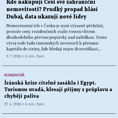
Kde nakupují Češi své zahraniční
nemovitosti? Prudký propad hlásí
Dubaj, data ukazují nové lídry
Nemovitostní trh v Česku je nyní výrazně přehřátý,
protože ceny rezidenčních realit rostou vlivem
dlouhodobého převisu poptávky nad nabídkou. Tento
vývoj vede řadu tuzemských investorů k přesunu
kapitálu do ciziny, kde hledají nejen diverzifikaci...
9. 7. 2026 ▪ 6 min. čtení
KOMENTÁŘ
Íránská krize citelně zasáhla i Egypt.
Turismus uvadá, klesají příjmy z průplavu a
chybějí paliva
27. 4. 2026 ▪ 6 min. čtení