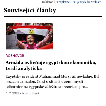
|
Předplatné HN+ je zcela bez reklam.
Související články
ROZHOVOR
Armáda ovlivňuje egyptskou ekonomiku,
tvrdí analytička
Egyptský prezident Muhammad Mursí už nevládne. Byl
sesazen armádou. Co si o situaci v zemi myslí
odbornice na egyptské záležitosti Asociace pro...
4. 7. 2013 ▪ 6 min. čtení