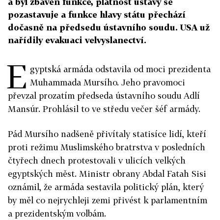
a byl zbaven funkce, platnost ústavy se
pozastavuje a funkce hlavy státu přechází
dočasně na předsedu ústavního soudu. USA už
nařídily evakuaci velvyslanectví.
E
gyptská armáda odstavila od moci prezidenta
Muhammada Mursího. Jeho pravomoci
převzal prozatím předseda ústavního soudu Adlí
Mansúr. Prohlásil to ve středu večer šéf armády.
Pád Mursího nadšeně přivítaly statisíce lidí, kteří
proti režimu Muslimského bratrstva v posledních
čtyřech dnech protestovali v ulicích velkých
egyptských měst. Ministr obrany Abdal Fatah Sisi
oznámil, že armáda sestavila politický plán, který
by měl co nejrychleji zemi přivést k parlamentním
a prezidentským volbám.