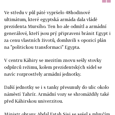
Ve středu v půl páté vypršelo 48hodinové
ultimátum, které egyptská armáda dala vládě
prezidenta Mursího. Ten ho ale odmítl a armádní
generálové, kteří jsou prý připraveni bránit Egypt i
za cenu vlastních životů, domluvili s opozicí plán
na "politickou transformaci" Egypta.
V centru Káhiry se mezitím znovu sešly stovky
odpůrců režimu, kolem prezidentských sídel se
navíc rozprostřely armádní jednotky.
Další jednotky se i s tanky přesunuly do ulic okolo
náměstí Tahrír. Armádní vozy se shromáždily také
před Káhirskou univerzitou.
Ministr obrany Abdal Fatah Sisi se sešel s mluvčím