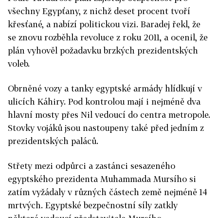
všechny Egypťany, z nichž deset procent tvoří
křesťané, a nabízí politickou vizi. Baradej řekl, že
se znovu rozběhla revoluce z roku 2011, a ocenil, že
plán vyhověl požadavku brzkých prezidentských
voleb.
Obrněné vozy a tanky egyptské armády hlídkují v
ulicích Káhiry. Pod kontrolou mají i nejméně dva
hlavní mosty přes Nil vedoucí do centra metropole.
Stovky vojáků jsou nastoupeny také před jedním z
prezidentských paláců.
Střety mezi odpůrci a zastánci sesazeného
egyptského prezidenta Muhammada Mursího si
zatím vyžádaly v různých částech země nejméně 14
mrtvých. Egyptské bezpečnostní síly zatkly