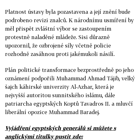
Platnost ústavy byla pozastavena a její znění bude
podrobeno revizi znalců. K národnímu usmíření by
měl přispět zvláštní výbor se zastoupením
protestně naladěné mládeže. Sisi důrazně
upozornil, že ozbrojené síly včetně policie
rozhodně zasáhnou proti jakémukoli násilí.
Plán politické transformace bezprostředně po jeho
oznámení podpořili Muhammad Ahmad Tájib, velký
šajch káhirské univerzity Al-Azhar, která je
nejvyšší autoritou sunnitského islámu, dále
patriarcha egyptských Koptů Tavadros II. a mluvčí
liberální opozice Muhammad Baradej.
Vyjádření egyptských generálů si můžete s
anglickými titulky pustit zde: