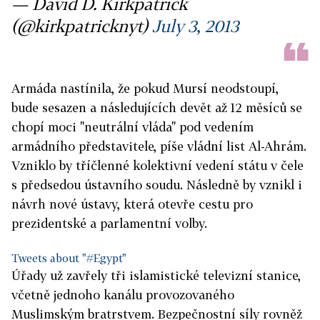
— David D. Kirkpatrick
(@kirkpatricknyt)
July 3, 2013
Armáda nastínila, že pokud Mursí neodstoupí,
bude sesazen a následujících devět až 12 měsíců se
chopí moci "neutrální vláda" pod vedením
armádního představitele, píše vládní list Al-Ahrám.
Vzniklo by tříčlenné kolektivní vedení státu v čele
s předsedou ústavního soudu. Následně by vznikl i
návrh nové ústavy, která otevře cestu pro
prezidentské a parlamentní volby.
Tweets about "#Egypt"
Úřady už zavřely tři islamistické televizní stanice,
včetně jednoho kanálu provozovaného
Muslimským bratrstvem. Bezpečnostní síly rovněž