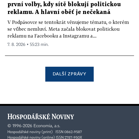
první volby, kdy sítě blokují politickou
reklamu. A hlavní oběť je nečekaná
V Podpásovce se tentokrát věnujeme tématu, o kterém
se vůbec nemluví. Meta začala blokovat politickou
reklamu na Facebooku a Instagramu a...
7. 8. 2026 ▪ 55:23 min.
DALŠÍ ZPRÁVY
©
1996-2026
Economia, a.s.
Hospodářské noviny (print) ISSN 0862-9587
Hospodářské noviny (online) ISSN 2787-950X