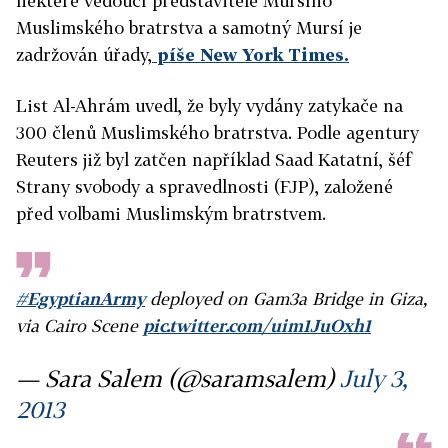
některé vedoucí představitele Mursího
Muslimského bratrstva a samotný Mursí je
zadržován úřady,
píše New York Times.
List Al-Ahrám uvedl, že byly vydány zatykače na
300 členů Muslimského bratrstva. Podle agentury
Reuters již byl zatčen například Saad Katatní, šéf
Strany svobody a spravedlnosti (FJP), založené
před volbami Muslimským bratrstvem.
#EgyptianArmy
deployed on Gam3a Bridge in Giza,
via Cairo Scene
pic.twitter.com/uim1JuOxh1
— Sara Salem (@saramsalem)
July 3,
2013