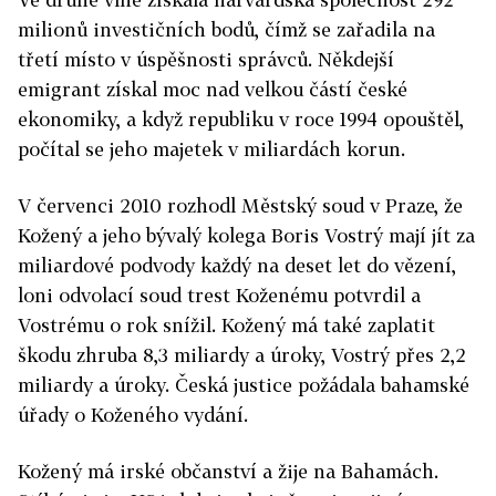
milionů investičních bodů, čímž se zařadila na
třetí místo v úspěšnosti správců. Někdejší
emigrant získal moc nad velkou částí české
ekonomiky, a když republiku v roce 1994 opouštěl,
počítal se jeho majetek v miliardách korun.
V červenci 2010 rozhodl Městský soud v Praze, že
Kožený a jeho bývalý kolega Boris Vostrý mají jít za
miliardové podvody každý na deset let do vězení,
loni odvolací soud trest Koženému potvrdil a
Vostrému o rok snížil. Kožený má také zaplatit
škodu zhruba 8,3 miliardy a úroky, Vostrý přes 2,2
miliardy a úroky. Česká justice požádala bahamské
úřady o Koženého vydání.
Kožený má irské občanství a žije na Bahamách.