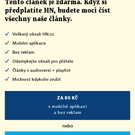
Tento článek
je
zdarma. Když si
předplatíte HN, budete moci číst
všechny naše články
.
Veškerý obsah HN.cz
Mobilní aplikace
Bez reklam
Odemykejte obsah pro přátele
Články v audioverzi + playlist
Možnost kdykoliv zrušit
ZA 80 KČ
s mobilní aplikací
a bez reklam
nebo