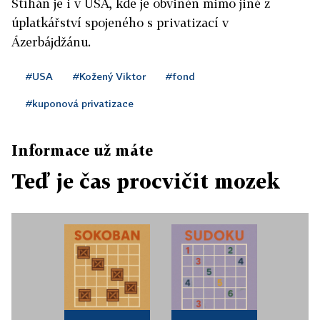
Stíhán je i v USA, kde je obviněn mimo jiné z
úplatkářství spojeného s privatizací v
Ázerbájdžánu.
#USA
#Kožený Viktor
#fond
#kuponová privatizace
Informace už máte
Teď je čas procvičit mozek