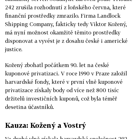
242 zrušila rozhodnutí z loňského června, které
finanční prostředky zmrazilo. Firma Landlock
Shipping Company, fakticky tedy Viktor Kožený,
má nyní možnost okamžitě těmito prostředky
disponovat a vyvést je z dosahu české i americké
justice.
Kožený zbohatl počátkem 90. let na české
kuponové privatizaci. V roce 1990 v Praze založil
harvardské fondy, které v první vlně kuponové
privatizace získaly body od více než 800 tisíc
držitelů investičních kuponů, což byla téměř
desetina účastníků.
Kauza: Kožený a Vostrý
Ve druhé vlně získala harvardská společnost 292