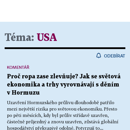
Téma:
USA
ODEBÍRAT
KOMENTÁŘ
Proč ropa zase zlevňuje? Jak se světová
ekonomika a trhy vyrovnávají s děním
v Hormuzu
Uzavření Hormuzského průlivu dlouhodobě patřilo
mezi největší rizika pro světovou ekonomiku. Přesto
po pěti měsících, kdy byl průliv střídavě uzavřen,
částečně průjezdný a znovu uzavřen, zůstává globální
hospodářství překvapivě odolné. Potvrzují to...