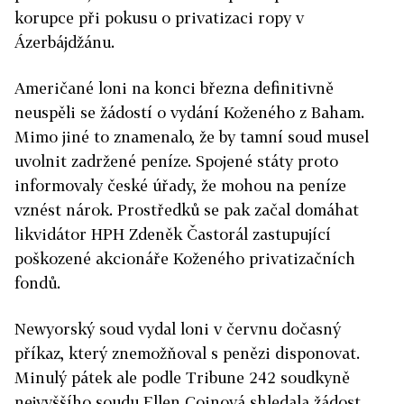
korupce při pokusu o privatizaci ropy v
Ázerbájdžánu.
Američané loni na konci března definitivně
neuspěli se žádostí o vydání Koženého z Baham.
Mimo jiné to znamenalo, že by tamní soud musel
uvolnit zadržené peníze. Spojené státy proto
informovaly české úřady, že mohou na peníze
vznést nárok. Prostředků se pak začal domáhat
likvidátor HPH Zdeněk Častorál zastupující
poškozené akcionáře Koženého privatizačních
fondů.
Newyorský soud vydal loni v červnu dočasný
příkaz, který znemožňoval s penězi disponovat.
Minulý pátek ale podle Tribune 242 soudkyně
nejvyššího soudu Ellen Coinová shledala žádost