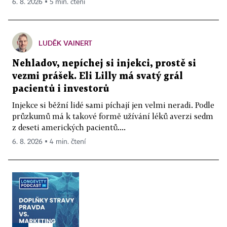
6. 8. 2026 ▪ 5 min. čtení
LUDĚK VAINERT
Nehladov, nepíchej si injekci, prostě si
vezmi prášek. Eli Lilly má svatý grál
pacientů i investorů
Injekce si běžní lidé sami píchají jen velmi neradi. Podle
průzkumů má k takové formě užívání léků averzi sedm
z deseti amerických pacientů....
6. 8. 2026 ▪ 4 min. čtení