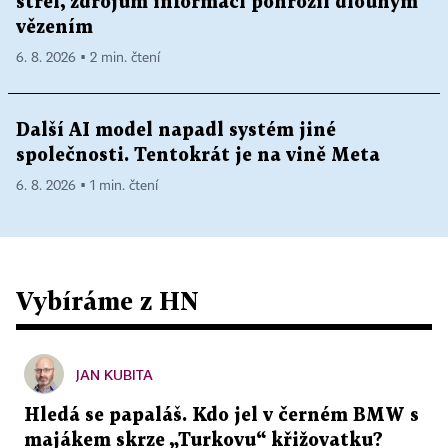
střel, zdrojům informací pohrozil dlouhým
vězením
6. 8. 2026 ▪ 2 min. čtení
Další AI model napadl systém jiné
společnosti. Tentokrát je na vině Meta
6. 8. 2026 ▪ 1 min. čtení
Vybíráme z HN
JAN KUBITA
Hledá se papaláš. Kdo jel v černém BMW s
majákem skrze „Turkovu“ křižovatku?