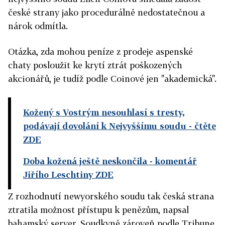
české strany jako procedurálně nedostatečnou a
nárok odmítla.
Otázka, zda mohou peníze z prodeje aspenské
chaty posloužit ke krytí ztrát poškozených
akcionářů, je tudíž podle Coinové jen "akademická".
Kožený s Vostrým nesouhlasí s tresty,
podávají dovolání k Nejvyššímu soudu
- čtěte
ZDE
Doba kožená ještě neskončila
- komentář
Jiřího Leschtiny ZDE
Z rozhodnutí newyorského soudu tak česká strana
ztratila možnost přístupu k penězům, napsal
bahamský server. Soudkyně zároveň podle Tribune