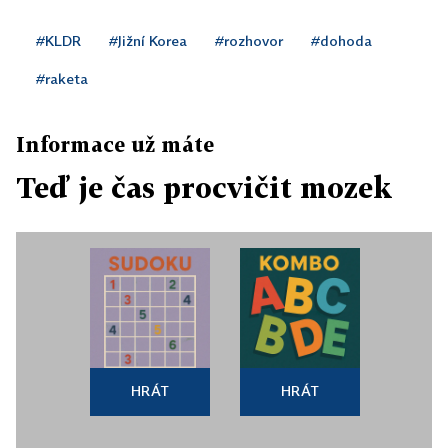
#KLDR
#Jižní Korea
#rozhovor
#dohoda
#raketa
Informace už máte
Teď je čas procvičit mozek
HRÁT
HRÁT