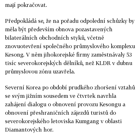
mají pokračovat.
Předpokládá se, že na pořadu odpolední schůzky by
měla být především obnova pozastavených
bilaterálních obchodních styků, včetně
znovuotevření společného průmyslového komplexu
Kesong. V něm jihokorejské firmy zaměstnávaly 53
tisíc severokorejských dělníků, než KLDR v dubnu
průmyslovou zónu uzavřela.
Severní Korea po období prudkého zhoršení vztahů
se svým jižním sousedem ve čtvrtek navrhla
zahájení dialogu o obnovení provozu Kesongu a
obnovení přeshraničních zájezdů turistů do
severokorejského letoviska Kumgang v oblasti
Diamantových hor.