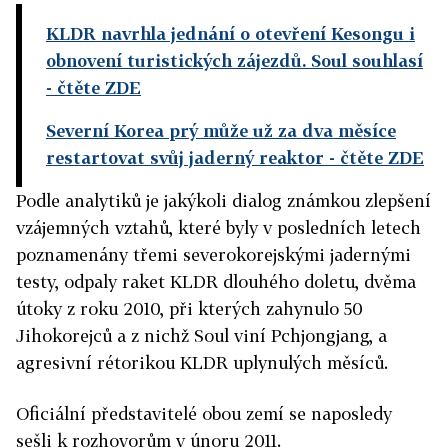
KLDR navrhla jednání o otevření Kesongu i
obnovení turistických zájezdů. Soul souhlasí
- čtěte ZDE
Severní Korea prý může už za dva měsíce
restartovat svůj jaderný reaktor
- čtěte ZDE
Podle analytiků je jakýkoli dialog známkou zlepšení
vzájemných vztahů, které byly v posledních letech
poznamenány třemi severokorejskými jadernými
testy, odpaly raket KLDR dlouhého doletu, dvěma
útoky z roku 2010, při kterých zahynulo 50
Jihokorejců a z nichž Soul viní Pchjongjang, a
agresivní rétorikou KLDR uplynulých měsíců.
Oficiální představitelé obou zemí se naposledy
sešli k rozhovorům v únoru 2011.