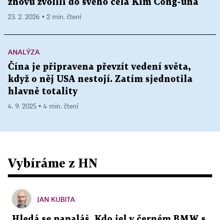
znovu zvolili do svého čela Kim Čong-una
23. 2. 2026 ▪ 2 min. čtení
ANALÝZA
Čína je připravena převzít vedení světa,
když o něj USA nestojí. Zatím sjednotila
hlavně totality
4. 9. 2025 ▪ 4 min. čtení
Vybíráme z HN
JAN KUBITA
Hledá se papaláš. Kdo jel v černém BMW s