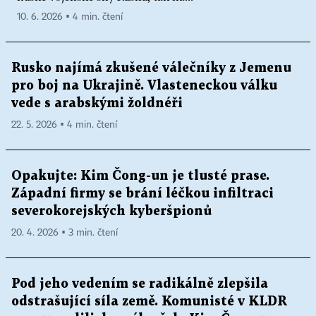
10. 6. 2026 ▪ 4 min. čtení
Rusko najímá zkušené válečníky z Jemenu
pro boj na Ukrajině. Vlasteneckou válku
vede s arabskými žoldnéři
22. 5. 2026 ▪ 4 min. čtení
Opakujte: Kim Čong-un je tlusté prase.
Západní firmy se brání léčkou infiltraci
severokorejských kyberšpionů
20. 4. 2026 ▪ 3 min. čtení
Pod jeho vedením se radikálně zlepšila
odstrašující síla země. Komunisté v KLDR