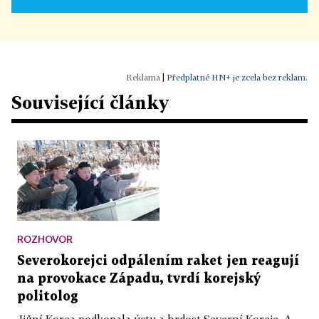
|
Předplatné HN+ je zcela bez reklam.
Související články
ROZHOVOR
Severokorejci odpálením raket jen reagují
na provokace Západu, tvrdí korejský
politolog
Jižní Korea podkopala úctu a hrdost Severní Koreje. A