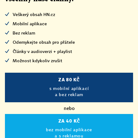
Veškerý obsah HN.cz
Mobilní aplikace
Bez reklam
Odemykejte obsah pro přátele
Články v audioverzi + playlist
Možnost kdykoliv zrušit
ZA 80 KČ
s mobilní aplikací
a bez reklam
nebo
ZA 40 KČ
bez mobilní aplikace
a s reklamou