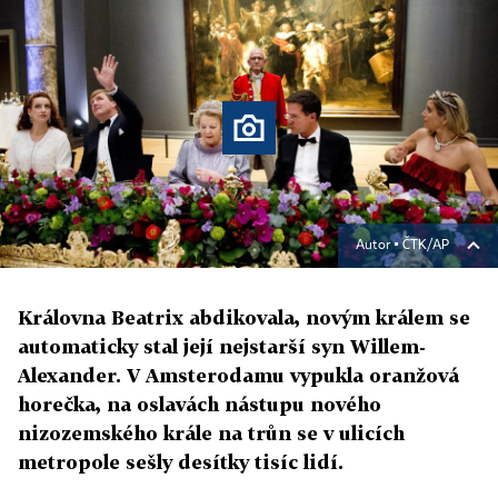
Autor ▪
ČTK/AP
Královna Beatrix abdikovala, novým králem se
automaticky stal její nejstarší syn Willem-
Alexander. V Amsterodamu vypukla oranžová
horečka, na oslavách nástupu nového
nizozemského krále na trůn se v ulicích
metropole sešly desítky tisíc lidí.