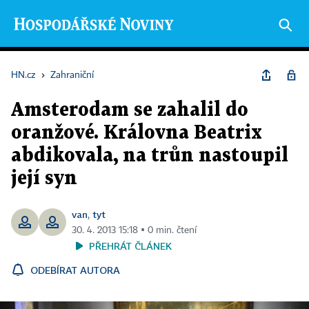
HN.cz
›
Zahraniční
Amsterodam se zahalil do
oranžové. Královna Beatrix
abdikovala, na trůn nastoupil
její syn
van
tyt
,
30. 4. 2013 15:18 ▪ 0 min. čtení
PŘEHRÁT ČLÁNEK
ODEBÍRAT AUTORA