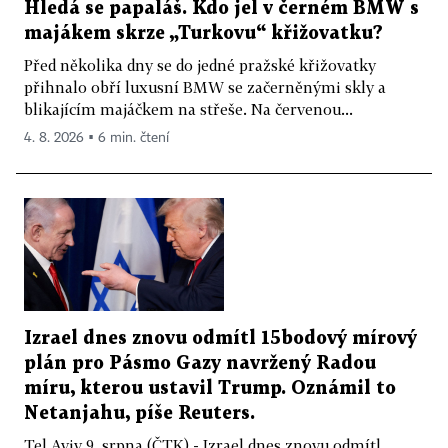
Hledá se papaláš. Kdo jel v černém BMW s
majákem skrze „Turkovu“ křižovatku?
Před několika dny se do jedné pražské křižovatky
přihnalo obří luxusní BMW se začerněnými skly a
blikajícím majáčkem na střeše. Na červenou...
4. 8. 2026 ▪ 6 min. čtení
Izrael dnes znovu odmítl 15bodový mírový
plán pro Pásmo Gazy navržený Radou
míru, kterou ustavil Trump. Oznámil to
Netanjahu, píše Reuters.
Tel Aviv 9. srpna (ČTK) - Izrael dnes znovu odmítl