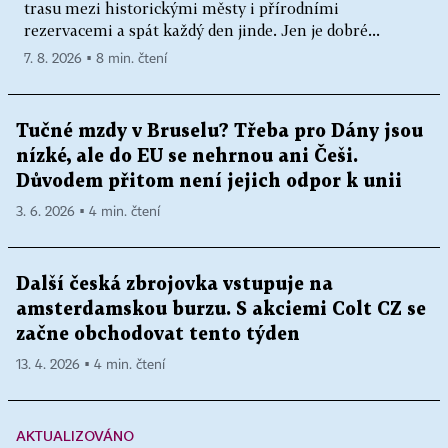
trasu mezi historickými městy i přírodními
rezervacemi a spát každý den jinde. Jen je dobré...
7. 8. 2026 ▪ 8 min. čtení
Tučné mzdy v Bruselu? Třeba pro Dány jsou
nízké, ale do EU se nehrnou ani Češi.
Důvodem přitom není jejich odpor k unii
3. 6. 2026 ▪ 4 min. čtení
Další česká zbrojovka vstupuje na
amsterdamskou burzu. S akciemi Colt CZ se
začne obchodovat tento týden
13. 4. 2026 ▪ 4 min. čtení
AKTUALIZOVÁNO