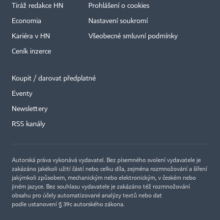
Tiráž redakce HN
Prohlášení o cookies
Economia
Nastavení soukromí
Kariéra v HN
Všeobecné smluvní podmínky
Ceník inzerce
Koupit / darovat předplatné
Eventy
×
Newslettery
RSS kanály
Autorská práva vykonává vydavatel. Bez písemného svolení vydavatele je
zakázáno jakékoli užití částí nebo celku díla, zejména rozmnožování a šíření
jakýmkoli způsobem, mechanickým nebo elektronickým, v českém nebo
jiném jazyce. Bez souhlasu vydavatele je zakázáno též rozmnožování
obsahu pro účely automatizované analýzy textů nebo dat
podle ustanovení § 39c autorského zákona.