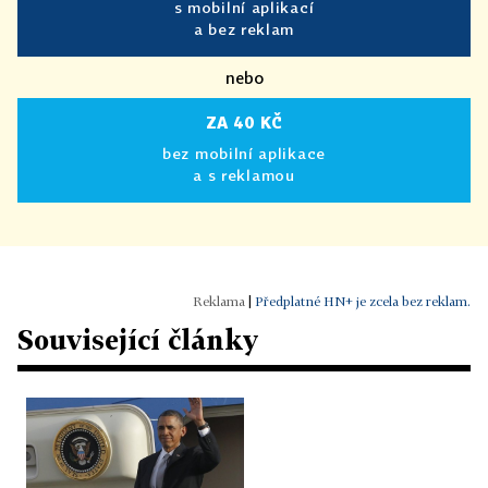
s mobilní aplikací
a bez reklam
nebo
ZA 40 KČ
bez mobilní aplikace
a s reklamou
|
Předplatné HN+ je zcela bez reklam.
Související články