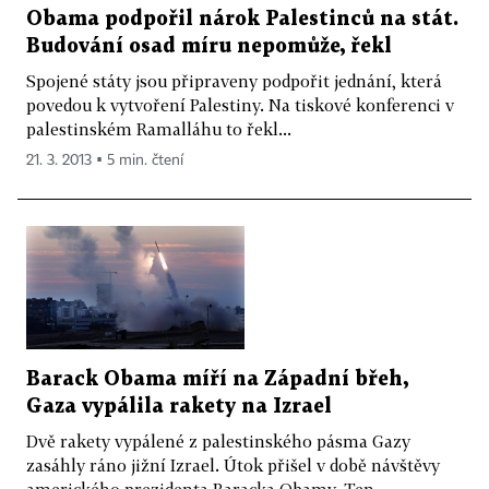
Obama podpořil nárok Palestinců na stát.
Budování osad míru nepomůže, řekl
Spojené státy jsou připraveny podpořit jednání, která
povedou k vytvoření Palestiny. Na tiskové konferenci v
palestinském Ramalláhu to řekl...
21. 3. 2013 ▪ 5 min. čtení
Barack Obama míří na Západní břeh,
Gaza vypálila rakety na Izrael
Dvě rakety vypálené z palestinského pásma Gazy
zasáhly ráno jižní Izrael. Útok přišel v době návštěvy
amerického prezidenta Baracka Obamy. Ten...