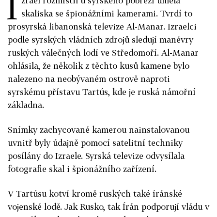
I
zrael rozmístil u syrského pobřeží umělá
skaliska se špionážními kamerami. Tvrdí to
prosyrská libanonská televize Al-Manar. Izraelci
podle syrských vládních zdrojů sledují manévry
ruských válečných lodí ve Středomoří. Al-Manar
ohlásila, že několik z těchto kusů kamene bylo
nalezeno na neobývaném ostrově naproti
syrskému přístavu Tartús, kde je ruská námořní
základna.
Snímky zachycované kamerou nainstalovanou
uvnitř byly údajně pomocí satelitní techniky
posílány do Izraele. Syrská televize odvysílala
fotografie skal i špionážního zařízení.
V Tartúsu kotví kromě ruských také íránské
vojenské lodě. Jak Rusko, tak Írán podporují vládu v