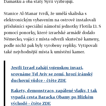
Damašku a oba státy Sýrii vyzbrojují.
Stanice Al-Manar tvrdí, že umělá skaliska s
elektronickým vybavením na ostrově instalovali
příslušníci speciální námořní jednotky Flotila 13. S
pomocí ponorky, které izraelské armádě dodalo
Německo, vojáci z místa odvezli skutečné kameny,
podle nichž pak byly vyrobeny repliky. Vytipovali
také nejvhodnější místa k umístění kamer.
Jestli Izrael zahájí vojenskou invazi,
srovnáme Tel Aviv se zemí, hrozí íránský
duchovní vůdce
- čtěte ZDE
Rakety, demonstrace, zapálené vlajky. I tak
vypadá cesta Baracka Obamy po Blízkém
východě
- čtěte ZDE