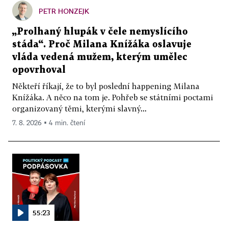
PETR HONZEJK
„Prolhaný hlupák v čele nemyslícího
stáda“. Proč Milana Knížáka oslavuje
vláda vedená mužem, kterým umělec
opovrhoval
Někteří říkají, že to byl poslední happening Milana
Knížáka. A něco na tom je. Pohřeb se státními poctami
organizovaný těmi, kterými slavný...
7. 8. 2026 ▪ 4 min. čtení
55:23