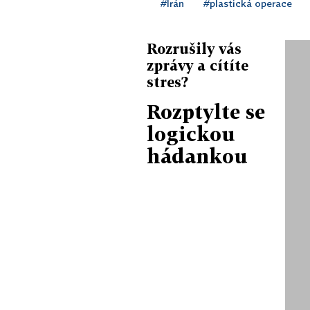
#Írán
#plastická operace
Rozrušily vás
zprávy a cítíte
stres?
Rozptylte se
logickou
hádankou