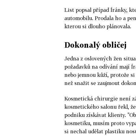
List popsal případ Íránky, kt
automobilu. Prodala ho a pen
kterou si dlouho plánovala.
Dokonalý obličej
Jedna z oslovených žen situac
požadavků na odívání mají Í
nebo jemnou kůží, protože si 
než snažit se zaujmout dokona
Kosmetická chirurgie není z
kosmetického salonu řekl, ž
podniku získávat klienty. "Ob
kosmetiku, musím proto vypad
si nechal udělat plastiku nos