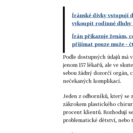
Íránské dívky vstupují d
vykoupit rodinné dluhy
Írán přikazuje ženám, c
přijímat pouze muže
- č
Podle dostupných údajů má v
jenom 157 lékařů, ale ve skut
sebou žádný dozorčí orgán, c
nečekaných komplikací.
Jeden z odborníků, který se 
zákrokem plastického chirur
procent klientů. Rozhodují se
problematické dětství, nebo 