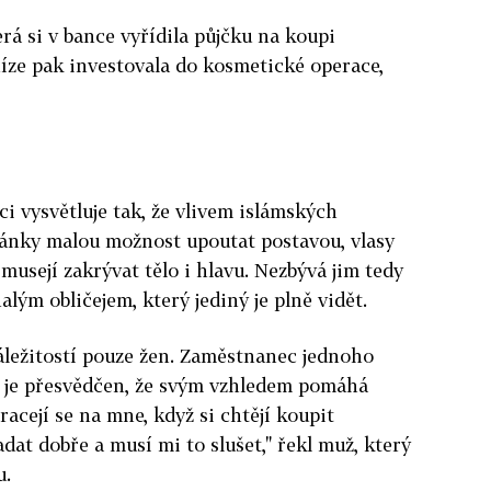
erá si v bance vyřídila půjčku na koupi
íze pak investovala do kosmetické operace,
i vysvětluje tak, že vlivem islámských
ránky malou možnost upoutat postavou, vlasy
musejí zakrývat tělo i hlavu. Nezbývá jim tedy
lým obličejem, který jediný je plně vidět.
áležitostí pouze žen. Zaměstnanec jednoho
e je přesvědčen, že svým vzhledem pomáhá
racejí se na mne, když si chtějí koupit
at dobře a musí mi to slušet," řekl muž, který
u.