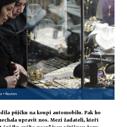
or ▪
Reuters
řídila půjčku na koupi automobilu. Pak ho
nechala upravit nos. Mezi žadateli, kteří