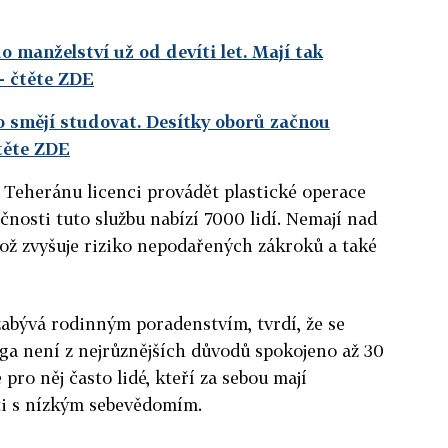
o manželství už od devíti let. Mají tak
- čtěte ZDE
o smějí studovat. Desítky oborů začnou
těte ZDE
 Teheránu licenci provádět plastické operace
ečnosti tuto službu nabízí 7000 lidí. Nemají nad
ož zvyšuje riziko nepodařených zákroků a také
zabývá rodinným poradenstvím, tvrdí, že se
ga není z nejrůznějších důvodů spokojeno až 30
 pro něj často lidé, kteří za sebou mají
ti s nízkým sebevědomím.