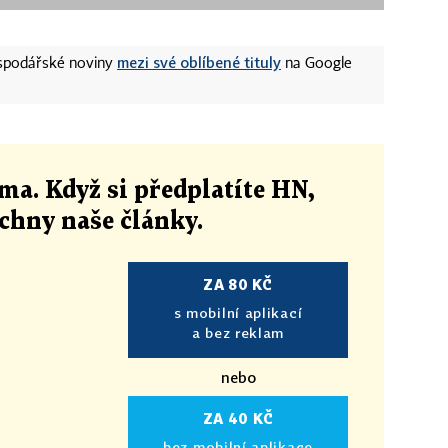
mezi své oblíbené tituly
ospodářské noviny
na Google
ma. Když si předplatíte HN,
echny naše články
.
ZA 80 KČ
s mobilní aplikací
a bez reklam
nebo
ZA 40 KČ
bez mobilní aplikace