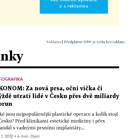
a s reklamou
|
Předplatné HN+ je zcela bez reklam.
ánky
FOGRAFIKA
KONOM: Za nová prsa, oční víčka či
ýždě utratí lidé v Česku přes dvě miliardy
orun
ké jsou nejpopulárnější plastické operace a kolik stojí
Česku? Před klinikami estetické medicíny i přes
andál s vadnými prsními implantáty...
 1. 2012 ▪ 4 min. čtení