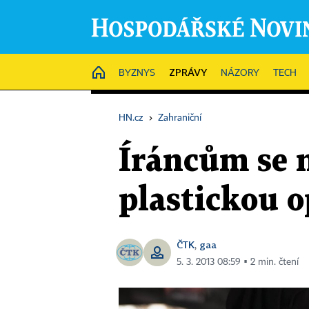
ZPRÁVY
HOME
BYZNYS
NÁZORY
TECH
HN.cz
›
Zahraniční
Íráncům se n
plastickou o
ČTK
gaa
,
5. 3. 2013 08:59 ▪ 2 min. čtení