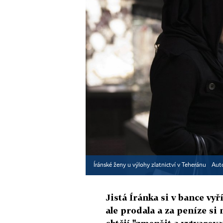
Íránské ženy u výlohy zlatnictví v Teheránu
Aut
Jistá Íránka si v bance vy
ale prodala a za peníze si 