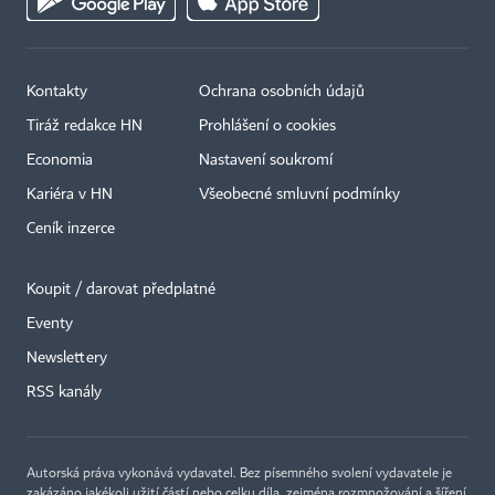
Kontakty
Ochrana osobních údajů
Tiráž redakce HN
Prohlášení o cookies
Economia
Nastavení soukromí
Kariéra v HN
Všeobecné smluvní podmínky
Ceník inzerce
Koupit / darovat předplatné
Eventy
×
Newslettery
RSS kanály
Autorská práva vykonává vydavatel. Bez písemného svolení vydavatele je
zakázáno jakékoli užití částí nebo celku díla, zejména rozmnožování a šíření