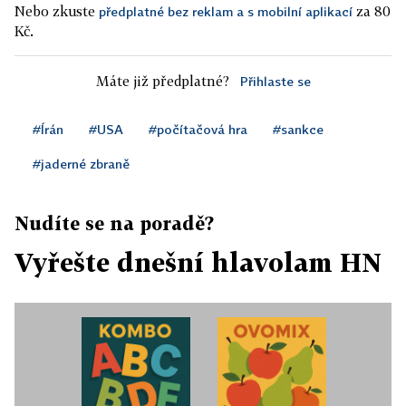
Nebo zkuste
za 80
předplatné bez reklam a s mobilní aplikací
Kč.
Máte již předplatné?
Přihlaste se
#Írán
#USA
#počítačová hra
#sankce
#jaderné zbraně
Nudíte se na poradě?
Vyřešte dnešní hlavolam HN