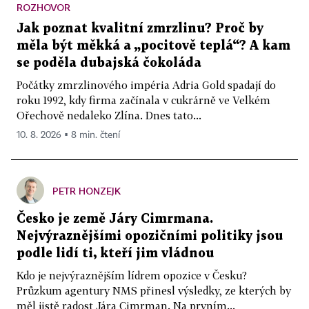
ROZHOVOR
Jak poznat kvalitní zmrzlinu? Proč by
měla být měkká a „pocitově teplá“? A kam
se poděla dubajská čokoláda
Počátky zmrzlinového impéria Adria Gold spadají do
roku 1992, kdy firma začínala v cukrárně ve Velkém
Ořechově nedaleko Zlína. Dnes tato...
10. 8. 2026 ▪ 8 min. čtení
PETR HONZEJK
Česko je země Járy Cimrmana.
Nejvýraznějšími opozičními politiky jsou
podle lidí ti, kteří jim vládnou
Kdo je nejvýraznějším lídrem opozice v Česku?
Průzkum agentury NMS přinesl výsledky, ze kterých by
měl jistě radost Jára Cimrman. Na prvním...