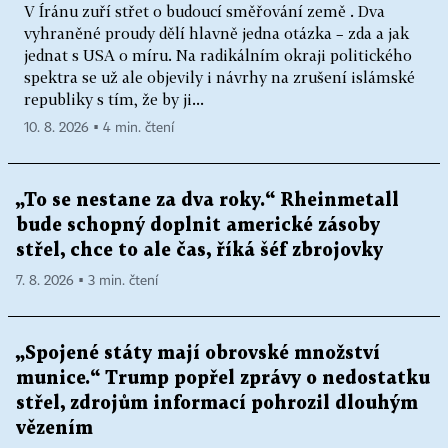
V Íránu zuří střet o budoucí směřování země . Dva
vyhraněné proudy dělí hlavně jedna otázka – zda a jak
jednat s USA o míru. Na radikálním okraji politického
spektra se už ale objevily i návrhy na zrušení islámské
republiky s tím, že by ji...
10. 8. 2026 ▪ 4 min. čtení
„To se nestane za dva roky.“ Rheinmetall
bude schopný doplnit americké zásoby
střel, chce to ale čas, říká šéf zbrojovky
7. 8. 2026 ▪ 3 min. čtení
„Spojené státy mají obrovské množství
munice.“ Trump popřel zprávy o nedostatku
střel, zdrojům informací pohrozil dlouhým
vězením