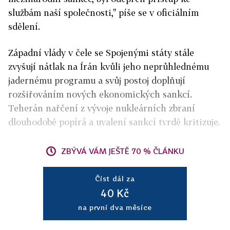
službám naší společnosti," píše se v oficiálním
sdělení.
Západní vlády v čele se Spojenými státy stále
zvyšují nátlak na Írán kvůli jeho neprůhlednému
jadernému programu a svůj postoj doplňují
rozšiřováním nových ekonomických sankcí.
Teherán nařčení z vývoje nukleárních zbraní
dlouhodobě popírá a uvalení sankcí tvrdě kritizuje.
ZBÝVÁ VÁM JEŠTĚ 70 % ČLÁNKU
Číst dál za
40 Kč
na první dva měsíce