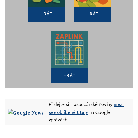
HRÁT
HRÁT
HRÁT
mezi
Přidejte si Hospodářské noviny
své oblíbené tituly
na Google
zprávách.