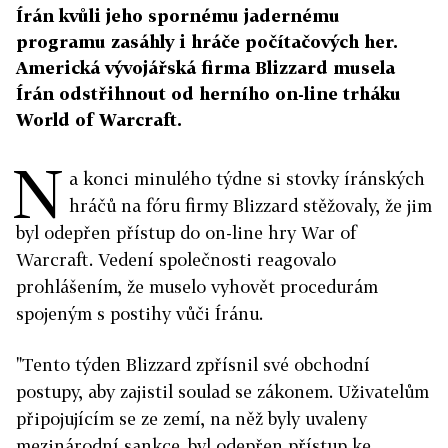
Írán kvůli jeho spornému jadernému
programu zasáhly i hráče počítačových her.
Americká vývojářská firma Blizzard musela
Írán odstřihnout od herního on-line trháku
World of Warcraft.
N
a konci minulého týdne si stovky íránských
hráčů na fóru firmy Blizzard stěžovaly, že jim
byl odepřen přístup do on-line hry War of
Warcraft. Vedení společnosti reagovalo
prohlášením, že muselo vyhovět procedurám
spojeným s postihy vůči Íránu.
"Tento týden Blizzard zpřísnil své obchodní
postupy, aby zajistil soulad se zákonem. Uživatelům
připojujícím se ze zemí, na něž byly uvaleny
mezinárodní sankce, byl odepřen přístup ke