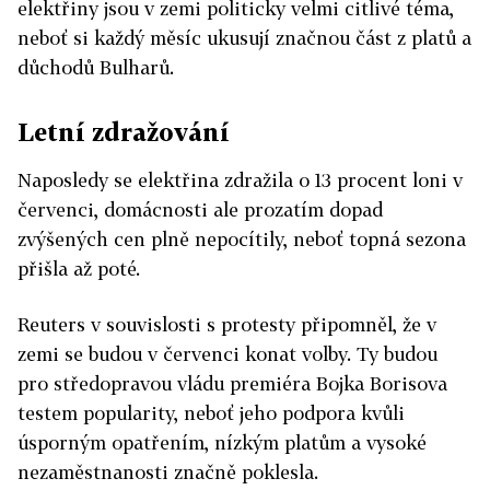
elektřiny jsou v zemi politicky velmi citlivé téma,
neboť si každý měsíc ukusují značnou část z platů a
důchodů Bulharů.
Letní zdražování
Naposledy se elektřina zdražila o 13 procent loni v
červenci, domácnosti ale prozatím dopad
zvýšených cen plně nepocítily, neboť topná sezona
přišla až poté.
Reuters v souvislosti s protesty připomněl, že v
zemi se budou v červenci konat volby. Ty budou
pro středopravou vládu premiéra Bojka Borisova
testem popularity, neboť jeho podpora kvůli
úsporným opatřením, nízkým platům a vysoké
nezaměstnanosti značně poklesla.