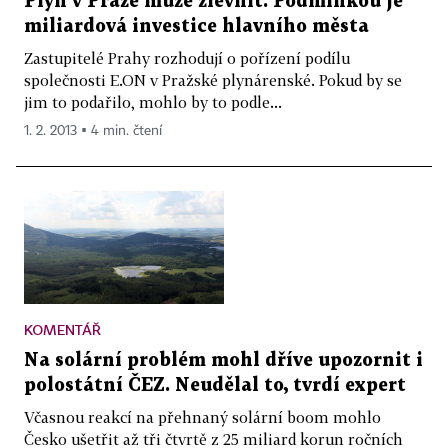
Plyn v Praze může zlevnit. Podmínkou je
miliardová investice hlavního města
Zastupitelé Prahy rozhodují o pořízení podílu
společnosti E.ON v Pražské plynárenské. Pokud by se
jim to podařilo, mohlo by to podle...
1. 2. 2013 ▪ 4 min. čtení
KOMENTÁŘ
Na solární problém mohl dříve upozornit i
polostátní ČEZ. Neudělal to, tvrdí expert
Včasnou reakcí na přehnaný solární boom mohlo
Česko ušetřit až tři čtvrtě z 25 miliard korun ročních