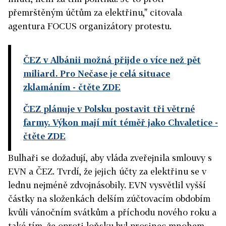
přemrštěným účtům za elektřinu," citovala
agentura FOCUS organizátory protestu.
ČEZ v Albánii možná přijde o více než pět
miliard. Pro Nečase je celá situace
zklamáním
- čtěte ZDE
ČEZ plánuje v Polsku postavit tři větrné
farmy. Výkon mají mít téměř jako Chvaletice
-
čtěte ZDE
Bulhaři se dožadují, aby vláda zveřejnila smlouvy s
EVN a ČEZ. Tvrdí, že jejich účty za elektřinu se v
lednu nejméně zdvojnásobily. EVN vysvětlil vyšší
částky na složenkách delším zúčtovacím obdobím
kvůli vánočním svátkům a příchodu nového roku a
také tím, že oproti loňsku byl prosinec mnohem