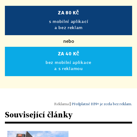
ZA 80 KČ
s mobilní aplikací
a bez reklam
nebo
ZA 40 KČ
bez mobilní aplikace
a s reklamou
|
Předplatné HN+ je zcela bez reklam.
Související články