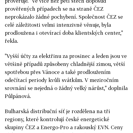
prověřuje. "Ve více než pěti stech doposud
prověřených případech se na straně ČEZ
neprokázalo žádné pochybení. Společnost ČEZ se
celé záležitosti velmi intenzivně věnuje, byla
prodloužena i otevírací doba klientských center,"
řekla.
"Vyšší účty za elektřinu za prosinec a leden jsou ve
většině případů způsobeny chladnější zimou, větší
spotřebou přes Vánoce a také prodloužením
odečítací periody kvůli svátkům. V meziročním
srovnání se nejedná o žádný velký nárůst," doplnila
Půlpánová.
Bulharská distribuční síť je rozdělena na tři
regiony, které kontrolují české energetické
skupiny ČEZ a Energo-Pro a rakouský EVN. Ceny