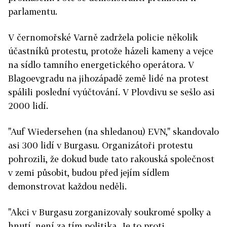
parlamentu.
V černomořské Varně zadržela policie několik
účastníků protestu, protože házeli kameny a vejce
na sídlo tamního energetického operátora. V
Blagoevgradu na jihozápadě země lidé na protest
spálili poslední vyúčtování. V Plovdivu se sešlo asi
2000 lidí.
"Auf Wiedersehen (na shledanou) EVN," skandovalo
asi 300 lidí v Burgasu. Organizátoři protestu
pohrozili, že dokud bude tato rakouská společnost
v zemi působit, budou před jejím sídlem
demonstrovat každou neděli.
"Akci v Burgasu zorganizovaly soukromé spolky a
hnutí, není za tím politika. Je to proti