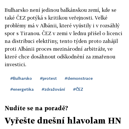
Bulharsko není jedinou balkánskou zemí, kde se
také ČEZ potýká s kritikou veřejnosti. Velké
problémy má v Albánii, které vyústily i v rozsáhlý
spor s Tiranou. ČEZ v zemi v lednu přišel o licenci
na distribuci elektřiny, tento týden proto zahájil
proti Albánii proces mezinárodní arbitráže, ve
které chce dosáhnout odškodnění za zmařenou
investici.
#Bulharsko
#protest
#demonstrace
#energetika
#zdražování
#ČEZ
Nudíte se na poradě?
Vyřešte dnešní hlavolam HN