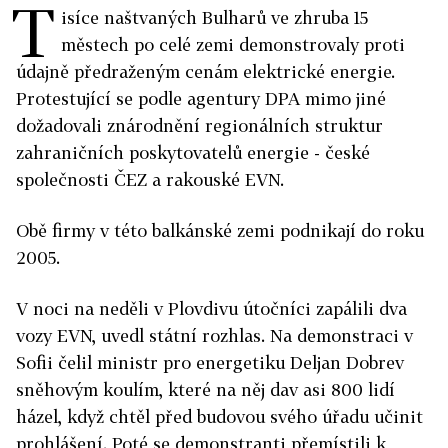
T
isíce naštvaných Bulharů ve zhruba 15
městech po celé zemi demonstrovaly proti
údajně předraženým cenám elektrické energie.
Protestující se podle agentury DPA mimo jiné
dožadovali znárodnění regionálních struktur
zahraničních poskytovatelů energie - české
společnosti ČEZ a rakouské EVN.
Obě firmy v této balkánské zemi podnikají do roku
2005.
V noci na neděli v Plovdivu útočníci zapálili dva
vozy EVN, uvedl státní rozhlas. Na demonstraci v
Sofii čelil ministr pro energetiku Deljan Dobrev
sněhovým koulím, které na něj dav asi 800 lidí
házel, když chtěl před budovou svého úřadu učinit
prohlášení. Poté se demonstranti přemístili k