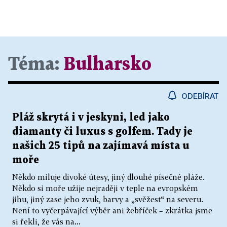
Téma:
Bulharsko
ODEBÍRAT
Pláž skrytá i v jeskyni, led jako
diamanty či luxus s golfem. Tady je
našich 25 tipů na zajímavá místa u
moře
Někdo miluje divoké útesy, jiný dlouhé písečné pláže.
Někdo si moře užije nejraději v teple na evropském
jihu, jiný zase jeho zvuk, barvy a „svěžest“ na severu.
Není to vyčerpávající výběr ani žebříček – zkrátka jsme
si řekli, že vás na...