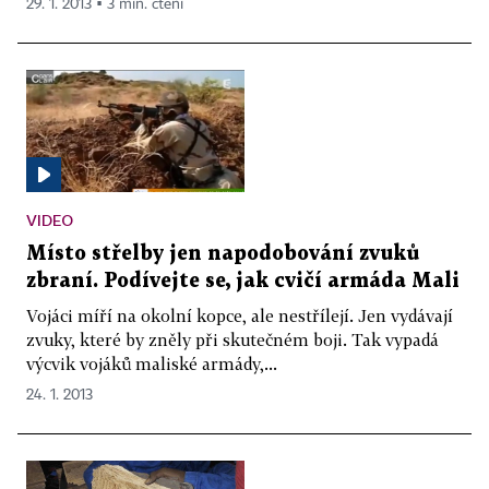
29. 1. 2013 ▪ 3 min. čtení
VIDEO
Místo střelby jen napodobování zvuků
zbraní. Podívejte se, jak cvičí armáda Mali
Vojáci míří na okolní kopce, ale nestřílejí. Jen vydávají
zvuky, které by zněly při skutečném boji. Tak vypadá
výcvik vojáků maliské armády,...
24. 1. 2013