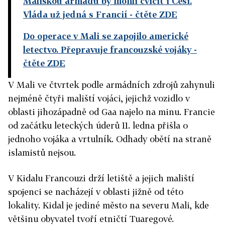
Maliskou armádu by mohli cvičit i Češi.
Vláda už jedná s Francií
- čtěte ZDE
Do operace v Mali se zapojilo americké
letectvo. Přepravuje francouzské vojáky
-
čtěte ZDE
V Mali ve čtvrtek podle armádních zdrojů zahynuli
nejméně čtyři maliští vojáci, jejichž vozidlo v
oblasti jihozápadně od Gaa najelo na minu. Francie
od začátku leteckých úderů 11. ledna přišla o
jednoho vojáka a vrtulník. Odhady obětí na straně
islamistů nejsou.
V Kidalu Francouzi drží letiště a jejich maliští
spojenci se nacházejí v oblasti jižně od této
lokality. Kidal je jediné město na severu Mali, kde
většinu obyvatel tvoří etničtí Tuaregové.