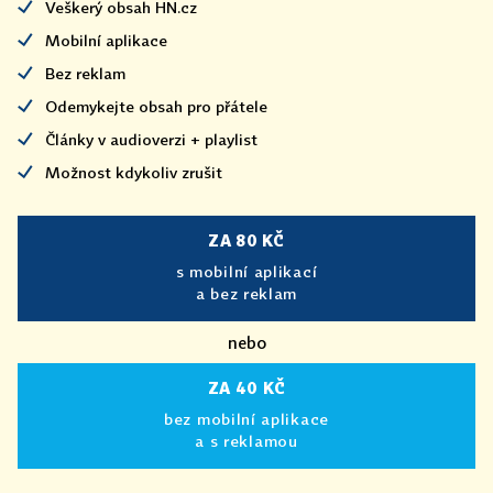
Veškerý obsah HN.cz
Mobilní aplikace
Bez reklam
Odemykejte obsah pro přátele
Články v audioverzi + playlist
Možnost kdykoliv zrušit
ZA 80 KČ
s mobilní aplikací
a bez reklam
nebo
ZA 40 KČ
bez mobilní aplikace
a s reklamou