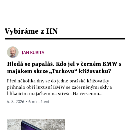
Vybíráme z HN
JAN KUBITA
Hledá se papaláš. Kdo jel v černém BMW s
majákem skrze „Turkovu“ křižovatku?
Před několika dny se do jedné pražské křižovatky
přihnalo obří luxusní BMW se začerněnými skly a
blikajícím majáčkem na střeše. Na červenou...
4. 8. 2026 ▪ 6 min. čtení