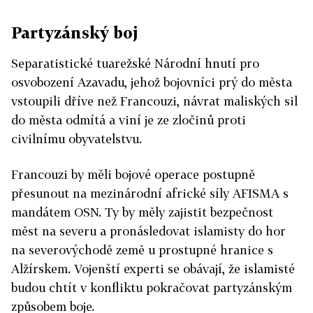
Partyzánský boj
Separatistické tuarežské Národní hnutí pro
osvobození Azavadu, jehož bojovníci prý do města
vstoupili dříve než Francouzi, návrat maliských sil
do města odmítá a viní je ze zločinů proti
civilnímu obyvatelstvu.
Francouzi by měli bojové operace postupně
přesunout na mezinárodní africké síly AFISMA s
mandátem OSN. Ty by měly zajistit bezpečnost
měst na severu a pronásledovat islamisty do hor
na severovýchodě země u prostupné hranice s
Alžírskem. Vojenští experti se obávají, že islamisté
budou chtít v konfliktu pokračovat partyzánským
způsobem boje.