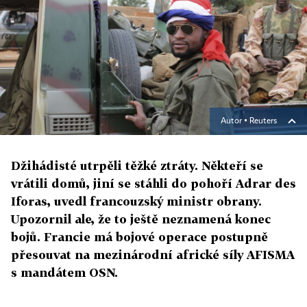
Autor ▪
Reuters
Džihádisté utrpěli těžké ztráty. Někteří se
vrátili domů, jiní se stáhli do pohoří Adrar des
Iforas, uvedl francouzský ministr obrany.
Upozornil ale, že to ještě neznamená konec
bojů. Francie má bojové operace postupně
přesouvat na mezinárodní africké síly AFISMA
s mandátem OSN.