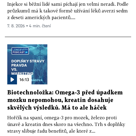
Injekce si běžní lidé sami píchají jen velmi neradi. Podle
průzkumů má k takové formě užívání léků averzi sedm
z deseti amerických pacientů....
7. 8. 2026 ▪ 4 min. čtení
16:13
Biotechnoložka: Omega-3 před úpadkem
mozku nepomohou, kreatin dosahuje
skvělých výsledků. Má to ale háček
Hořčík na spaní, omega-3 pro mozek, železo proti
únavě a kreatin dnes skoro na všechno. Trh s doplňky
stravy slibuje řadu benefitů, ale které z...