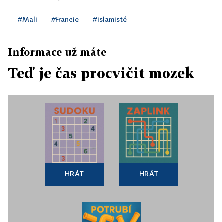
#Mali
#Francie
#islamisté
Informace už máte
Teď je čas procvičit mozek
HRÁT
HRÁT