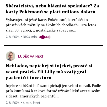
Sběratelství, nebo bláznivá spekulace? Za
karty Pokémonů se platí miliony dolarů
Vybavujete si ještě karty Pokémonů, které děti o
přestávkách měnily na školních chodbách? Hra letos
slaví 30. výročí, z nostalgické zábavy se...
7. 8. 2026 ▪ 18:24 min.
LUDĚK VAINERT
Nehladov, nepíchej si injekci, prostě si
vezmi prášek. Eli Lilly má svatý grál
pacientů i investorů
Injekce si běžní lidé sami píchají jen velmi neradi. Podle
průzkumů má k takové formě užívání léků averzi sedm
z deseti amerických pacientů....
7. 8. 2026 ▪ 4 min. čtení