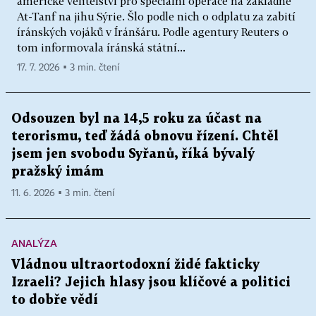
americké velitelství pro speciální operace na základně
At-Tanf na jihu Sýrie. Šlo podle nich o odplatu za zabití
íránských vojáků v Íránšáru. Podle agentury Reuters o
tom informovala íránská státní...
17. 7. 2026 ▪ 3 min. čtení
Odsouzen byl na 14,5 roku za účast na
terorismu, teď žádá obnovu řízení. Chtěl
jsem jen svobodu Syřanů, říká bývalý
pražský imám
11. 6. 2026 ▪ 3 min. čtení
ANALÝZA
Vládnou ultraortodoxní židé fakticky
Izraeli? Jejich hlasy jsou klíčové a politici
to dobře vědí