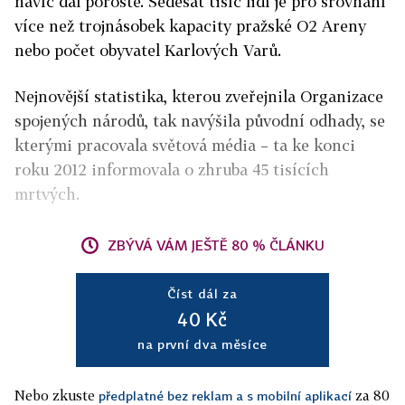
navíc dál poroste. Šedesát tisíc lidí je pro srovnání
více než trojnásobek kapacity pražské O2 Areny
nebo počet obyvatel Karlových Varů.
Nejnovější statistika, kterou zveřejnila Organizace
spojených národů, tak navýšila původní odhady, se
kterými pracovala světová média – ta ke konci
roku 2012 informovala o zhruba 45 tisících
mrtvých.
ZBÝVÁ VÁM JEŠTĚ 80 % ČLÁNKU
Číst dál za
40 Kč
na první dva měsíce
Nebo zkuste
za 80
předplatné bez reklam a s mobilní aplikací