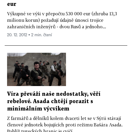
eur
Výkupné ve výši v přepočtu 530 000 eur (zhruba 13,3
milionu korun) požadují údajně únosci trojice
zahraničních inženýrů - dvou Rusů a jednoho...
20. 12. 2012 ▪ 2 min. čtení
Víra převáží naše nedostatky, věří
rebelové. Asada chtějí porazit s
minimálním výcvikem
Z farmářů a dělníků kolem dvaceti let se v Sýrii stávají
členové jednotek bojujících proti režimu Bašára Asada.
Poblíž tureckých hranic je cvičí...