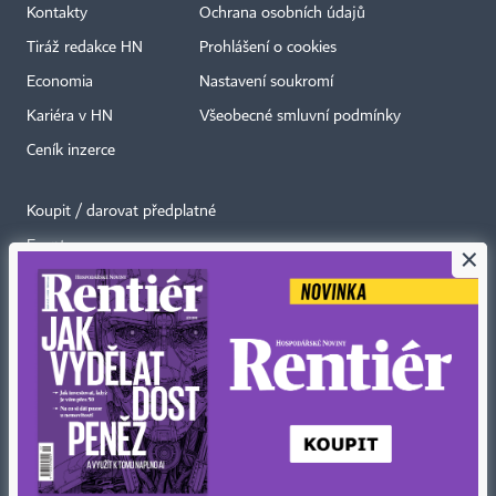
Kontakty
Ochrana osobních údajů
Tiráž redakce HN
Prohlášení o cookies
Economia
Nastavení soukromí
Kariéra v HN
Všeobecné smluvní podmínky
Ceník inzerce
Koupit / darovat předplatné
Eventy
×
Newslettery
RSS kanály
Autorská práva vykonává vydavatel. Bez písemného svolení vydavatele je
zakázáno jakékoli užití částí nebo celku díla, zejména rozmnožování a šíření
jakýmkoli způsobem, mechanickým nebo elektronickým, v českém nebo
jiném jazyce. Bez souhlasu vydavatele je zakázáno též rozmnožování
obsahu pro účely automatizované analýzy textů nebo dat