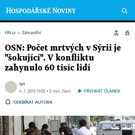
HN.cz
›
Zahraniční
OSN: Počet mrtvých v Sýrii je
"šokující". V konfliktu
zahynulo 60 tisíc lidí
tyt
PŘEHRÁT ČLÁNEK
4. 1. 2013 11:02 ▪ 2 min. čtení
ODEBÍRAT AUTORA