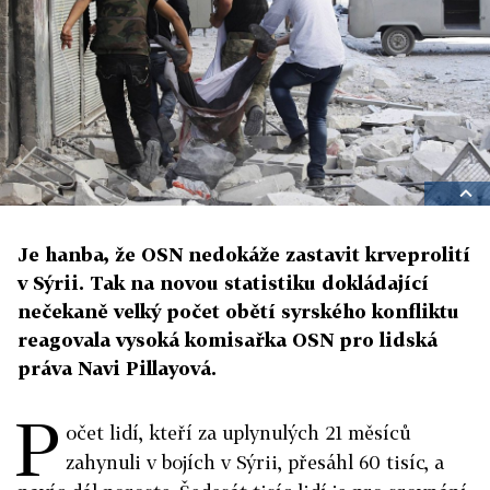
Je hanba, že OSN nedokáže zastavit krveprolití
v Sýrii. Tak na novou statistiku dokládající
nečekaně velký počet obětí syrského konfliktu
reagovala vysoká komisařka OSN pro lidská
práva Navi Pillayová.
P
očet lidí, kteří za uplynulých 21 měsíců
zahynuli v bojích v Sýrii, přesáhl 60 tisíc, a