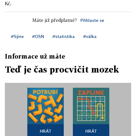
Kč.
Máte již předplatné?
Přihlaste se
#Sýrie
#OSN
#statistika
#válka
Informace už máte
Teď je čas procvičit mozek
HRÁT
HRÁT