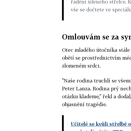
řádění šíleného střelce. 
vše se dočtete ve speciá
Omlouvám se za sy
Otec mladého útočníka stále
obětí se prostřednictvím méd
zlomeném srdci.
"Naše rodina truchlí se všemi
Peter Lanza. Rodina prý nechá
otázku klademe," řekl a dodal
objasnění tragédie.
Učitelé se kvůli střelbě 