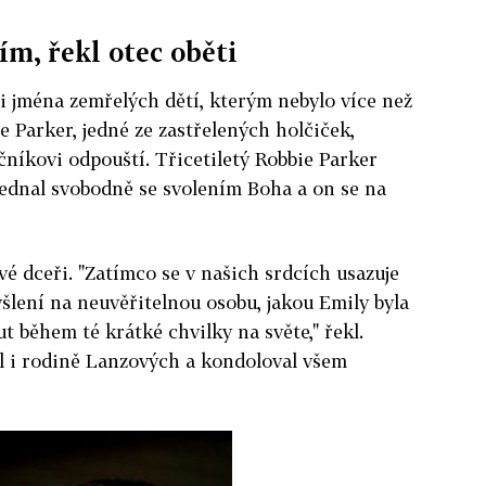
m, řekl otec oběti
li jména zemřelých dětí, kterým nebylo více než
ie Parker, jedné ze zastřelených holčiček,
níkovi odpouští. Třicetiletý Robbie Parker
 jednal svobodně se svolením Boha a on se na
vé dceři. "Zatímco se v našich srdcích usazuje
yšlení na neuvěřitelnou osobu, jakou Emily byla
ut během té krátké chvilky na světe," řekl.
il i rodině Lanzových a kondoloval všem