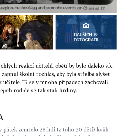
DALŠÍCH 19
FOTOGRAFIÍ
chlých reakcí učitelů, obětí by bylo daleko víc.
apnul školní rozhlas, aby byla střelba slyšet
k učitele. Ti se v mnoha případech zachovali
jejich rodiče se tak stali hrdiny.
A
átek zemřelo 28 lidí (z toho 20 dětí) kvůli