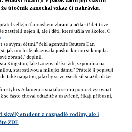
. Mladší Adam ji v pátek zabil její vlastní
, že útočník zanechal vzkaz či nahrávku.
řátel velkým fanouškem zbraní a učila střílet i své
že zastřelil nejen jí, ale i děti, které učila ve školce. O
h.
let se svými dětmi," řekl agentuře Reuters Dan
i, jak mu hrdě ukazovala pušku, kterou si koupila.
své zbraně," doplnil.
ěsta Kingston, kde Lanzovi dříve žili, vzpomíná na
ou, starostlivou a milující dámu." Přátelé ji popisují
le také napjatou, jako by se ze všech sil snažila držet
ním stylu s Adamem a snažila se mu pomoct vyrovnat
ž se často choval odtažitě a uzavřeně, říkají příbuzní,
 skvělý student z rozpadlé rodiny, ale i
ěte ZDE