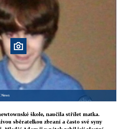
 News
newtownské škole, naučila střílet matka.
nivou sběratelkou zbraní a často své syny