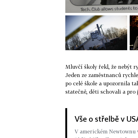
Mluvčí školy řekl, že nebýt ry
Jeden ze zaměstnanců rychle z
po celé škole a upozornila ta
statečně, děti schovali a pro 
Vše o střelbě v US
V americkém Newtownu v p