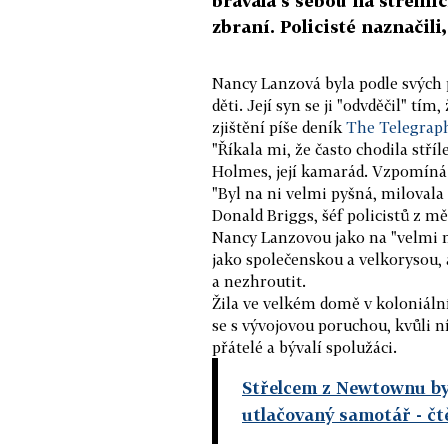
brávala s sebou na střelnici
zbraní. Policisté naznačili
Nancy Lanzová byla podle svých p
děti. Její syn se ji "odvděčil" tím, 
zjištění píše deník
The Telegrap
"Říkala mi, že často chodila stří
Holmes, její kamarád. Vzpomíná s
"Byl na ni velmi pyšná, milovala 
Donald Briggs, šéf policistů z m
Nancy Lanzovou jako na "velmi mil
jako společenskou a velkorysou, a
a nezhroutit.
Žila ve velkém domě v koloniál
se s vývojovou poruchou, kvůli ní
přátelé a bývalí spolužáci.
Střelcem z Newtownu byl
utlačovaný samotář
- čt