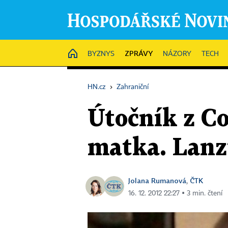
ZPRÁVY
HOME
BYZNYS
NÁZORY
TECH
HN.cz
›
Zahraniční
Útočník z Co
matka. Lanz
Jolana Rumanová
ČTK
,
16. 12. 2012 22:27 ▪ 3 min. čtení