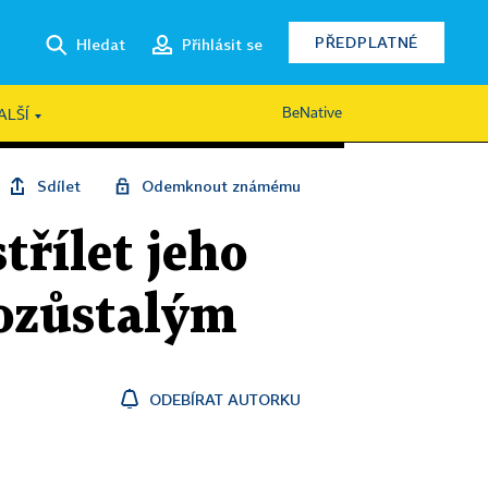
PŘEDPLATNÉ
Hledat
Přihlásit se
BeNative
ALŠÍ
Sdílet
Odemknout známému
třílet jeho
pozůstalým
ODEBÍRAT AUTORKU