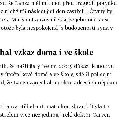
ézu, že Lanza měl mít den před tragédií potyčku
 nichž tři následující den zastřelil. Čtvrtý byl
a teta Marsha Lanzová řekla, že jeho matka se
otože byla nespokojená "s budoucností syna v
hal vzkaz doma i ve škole
li, že našli jistý "velmi dobrý důkaz" k motivu
v útočníkově domě a ve škole, sdělil policejní
il, že Lanza zanechal na obou adresách nějakou
e Lanza střílel automatickou zbraní. "Byla to
střeleni více než jednou," řekl doktor Carver,