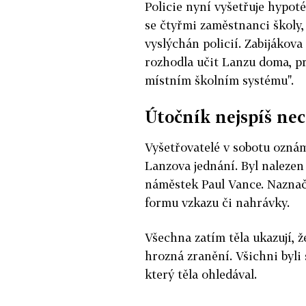
Policie nyní vyšetřuje hypot
se čtyřmi zaměstnanci školy, z
vyslýchán policií. Zabijákov
rozhodla učit Lanzu doma, pr
místním školním systému".
Útočník nejspíš nec
Vyšetřovatelé v sobotu oznámi
Lanzova jednání. Byl nalezen 
náměstek Paul Vance. Naznač
formu vzkazu či nahrávky.
Všechna zatím těla ukazují, ž
hrozná zranění. Všichni byli 
který těla ohledával.