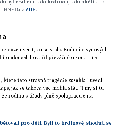
Kdo byl
vrahem
, kdo
hrdinou
, kdo
obětí
- to
lu IHNED.cz
ZDE
.
na
 nemůže uvěřit, co se stalo. Rodinám synových
ií omlouval, hovořil převážně o soucitu a
, které tato strašná tragédie zasáhla," uvedl
pe, jak se taková věc mohla stát. "I my si tu
, že rodina s úřady plně spolupracuje na
obětovali pro děti. Byli to hrdinové, shodují se