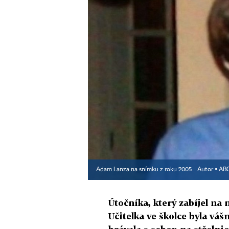
Adam Lanza na snímku z roku 2005
Autor ▪
ABC
Útočníka, který zabíjel na 
Učitelka ve školce byla váš