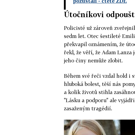
pozůstalí
- čtěte ZDE
Útočníkovi odpouští
Policisté už zároveň zveřejni
sedm let. Otec šestileté Emil
překvapil oznámením, že útoč
řekl, že věří, že Adam Lanza
jeho činy nemůže zlobit.
Během své řeči vzdal hold i s
hluboká bolest, těší nás pom
a kolik životů stihla zasáhno
"Lásku a podporu" ale vyjádř
zasaženým tragédií.