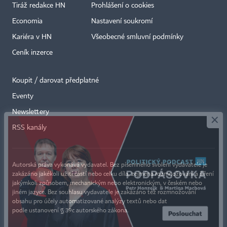
Tiráž redakce HN
Prohlášení o cookies
Economia
Nastavení soukromí
Kariéra v HN
Všeobecné smluvní podmínky
Ceník inzerce
Koupit / darovat předplatné
Eventy
×
Newslettery
RSS kanály
Autorská práva vykonává vydavatel. Bez písemného svolení vydavatele je
zakázáno jakékoli užití částí nebo celku díla, zejména rozmnožování a šíření
jakýmkoli způsobem, mechanickým nebo elektronickým, v českém nebo
jiném jazyce. Bez souhlasu vydavatele je zakázáno též rozmnožování
obsahu pro účely automatizované analýzy textů nebo dat
podle ustanovení § 39c autorského zákona.