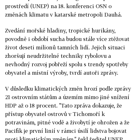
prostředí (UNEP) na 18. konferenci OSN o
změnách klimatu v katarské metropoli Dauhá.
Zvedání mořské hladiny, tropické hurikány,
povodně i období sucha budou stále více ztěžovat
život deseti milionů tamních lidí. Jejich situaci
zhoršují neudržitelné techniky rybolovu a
nevhodný rozvoj pobřeží spolu s trendy spotřeby
obyvatel a místní výroby, tvrdí autoři zprávy.
V důsledku klimatických změn hrozí podle zprávy
21 ostrovním státům a územím mimo jiné snížení
HDP až o 18 procent. "Tato zpráva dokazuje, že
přístup obyvatel ostrovů v Tichomoří k
potravinám, pitné vodě a živobytí je ohrožen a že
Pacifik je první linií v rámci úsilí lidstva bojovat
proti klimatickým změnám," řekl ředitel UNEP