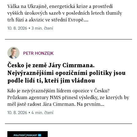
Válka na Ukrajině, energetická krize a prostředí
vyšších úrokových sazeb v posledních letech tlumily
trh fúzí a akvizic ve střední Evropě....
10. 8. 2026 ▪ 3 min. čtení
PETR HONZEJK
Česko je země Járy Cimrmana.
Nejvýraznějšími opozičními politiky jsou
podle lidí ti, kteří jim vládnou
Kdo je nejvýraznějším lídrem opozice v Česku?
Průzkum agentury NMS přinesl výsledky, ze kterých by
měl jistě radost Jára Cimrman. Na prvním...
10. 8. 2026 ▪ 4 min. čtení