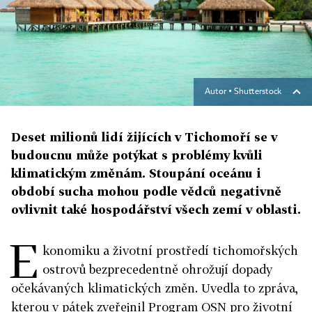
Autor ▪
Shutterstock
Deset milionů lidí žijících v Tichomoří se v
budoucnu může potýkat s problémy kvůli
klimatickým změnám. Stoupání oceánu i
období sucha mohou podle vědců negativně
ovlivnit také hospodářství všech zemí v oblasti.
E
konomiku a životní prostředí tichomořských
ostrovů bezprecedentně ohrožují dopady
očekávaných klimatických změn. Uvedla to zpráva,
kterou v pátek zveřejnil Program OSN pro životní