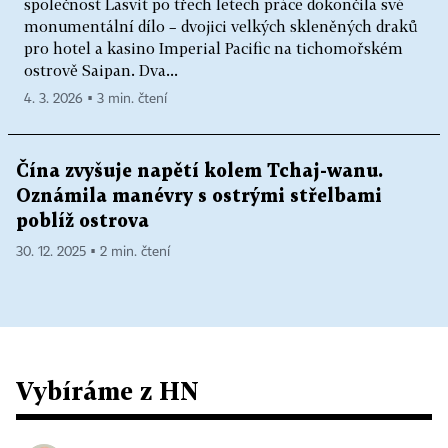
společnost Lasvit po třech letech práce dokončila své
monumentální dílo – dvojici velkých skleněných draků
pro hotel a kasino Imperial Pacific na tichomořském
ostrově Saipan. Dva...
4. 3. 2026 ▪ 3 min. čtení
Čína zvyšuje napětí kolem Tchaj-wanu.
Oznámila manévry s ostrými střelbami
poblíž ostrova
30. 12. 2025 ▪ 2 min. čtení
Vybíráme z HN