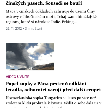
čínských pasech. Sousedi se bouří
Mapa v čínských dokladech zahrnuje do území Číny
ostrovy v Jihočínském moři, Tchaj-wan i himálajské
regiony, které si nárokuje Indie. Peking...
26. 11. 2012 ▪ 3 min. čtení
VIDEO UVNITŘ
Popel sopky z Pána prstenů odklání
letadla, odborníci varují před další erupcí
Novozélandská sopka Tongariro se letos po více než
stoletém klidu probrala k životu. Vědět o sobě dala už v