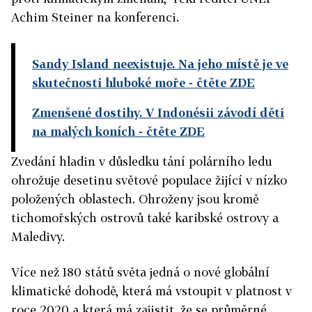
Achim Steiner na konferenci.
Sandy Island neexistuje. Na jeho místě je ve
skutečnosti hluboké moře
- čtěte ZDE
Zmenšené dostihy. V Indonésii závodí děti
na malých koních
- čtěte ZDE
Zvedání hladin v důsledku tání polárního ledu
ohrožuje desetinu světové populace žijící v nízko
položených oblastech. Ohroženy jsou kromě
tichomořských ostrovů také karibské ostrovy a
Maledivy.
Více než 180 států světa jedná o nové globální
klimatické dohodě, která má vstoupit v platnost v
roce 2020 a která má zajistit, že se průměrné