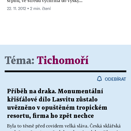
srpnu, ve středu vychrlila do výšky...
22. 11. 2012 ▪ 2 min. čtení
Téma:
Tichomoří
ODEBÍRAT
Příběh na draka. Monumentální
křišťálové dílo Lasvitu zůstalo
uvězněno v opuštěném tropickém
resortu, firma ho zpět nechce
Byla to těsně před covidem velká sláva. Česká sklářská