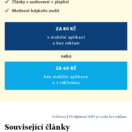
Články v audioverzi + playlist
Možnost kdykoliv zrušit
ZA 80 KČ
s mobilní aplikací
a bez reklam
nebo
ZA 40 KČ
bez mobilní aplikace
a s reklamou
|
Předplatné HN+ je zcela bez reklam.
Související články