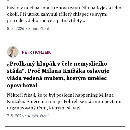
Rusko v noci na sobotu znovu zaútočilo na Kyjev a jeho
okolí. Při útoku zahynul tříletý chlapec se svými
prarodiči. Jeho rodiče a patnáctiletý...
8. 8. 2026 ▪ 3 min. čtení
PETR HONZEJK
„Prolhaný hlupák v čele nemyslícího
stáda“. Proč Milana Knížáka oslavuje
vláda vedená mužem, kterým umělec
opovrhoval
Někteří říkají, že to byl poslední happening Milana
Knížáka. A něco na tom je. Pohřeb se státními poctami
organizovaný těmi, kterými slavný...
7. 8. 2026 ▪ 4 min. čtení