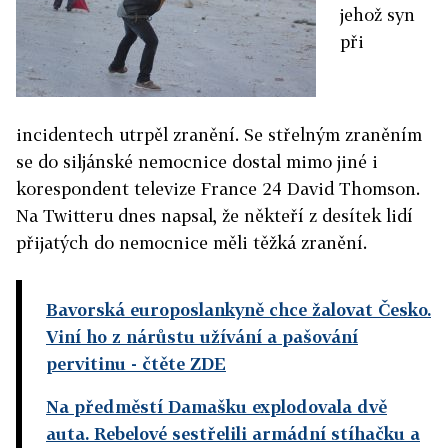
jehož syn
při
incidentech utrpěl zranění. Se střelným zraněním
se do siljánské nemocnice dostal mimo jiné i
korespondent televize France 24 David Thomson.
Na Twitteru dnes napsal, že někteří z desítek lidí
přijatých do nemocnice měli těžká zranění.
Bavorská europoslankyně chce žalovat Česko.
Viní ho z nárůstu užívání a pašování
pervitinu
- čtěte ZDE
Na předměstí Damašku explodovala dvě
auta. Rebelové sestřelili armádní stíhačku a