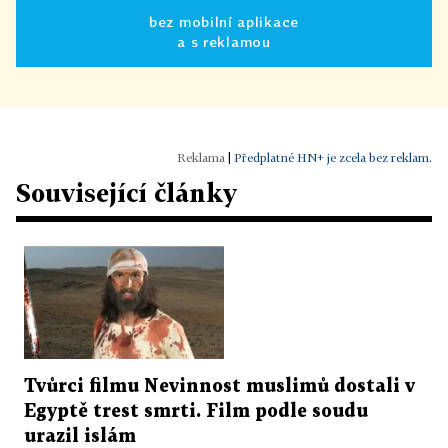
bez mobilní aplikace
a s reklamou
|
Předplatné HN+ je zcela bez reklam.
Související články
Tvůrci filmu Nevinnost muslimů dostali v
Egyptě trest smrti. Film podle soudu
urazil islám