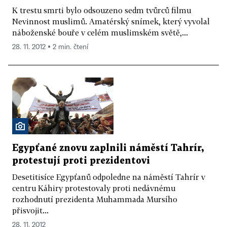
K trestu smrti bylo odsouzeno sedm tvůrců filmu
Nevinnost muslimů. Amatérský snímek, který vyvolal
náboženské bouře v celém muslimském světě,...
28. 11. 2012 ▪ 2 min. čtení
Egypťané znovu zaplnili náměstí Tahrír,
protestují proti prezidentovi
Desetitisíce Egypťanů odpoledne na náměstí Tahrír v
centru Káhiry protestovaly proti nedávnému
rozhodnutí prezidenta Muhammada Mursího
přisvojit...
28. 11. 2012