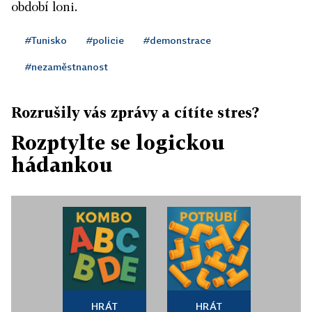
období loni.
#Tunisko
#policie
#demonstrace
#nezaměstnanost
Rozrušily vás zprávy a cítíte stres?
Rozptylte se logickou
hádankou
HRÁT
HRÁT