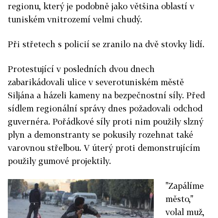
regionu, který je podobně jako většina oblastí v
tuniském vnitrozemí velmi chudý.
Při střetech s policií se zranilo na dvě stovky lidí.
Protestující v posledních dvou dnech
zabarikádovali ulice v severotuniském městě
Siljána a házeli kameny na bezpečnostní síly. Před
sídlem regionální správy dnes požadovali odchod
guvernéra. Pořádkové síly proti nim použily slzný
plyn a demonstranty se pokusily rozehnat také
varovnou střelbou. V úterý proti demonstrujícím
použily gumové projektily.
"Zapálíme
město,"
volal muž,