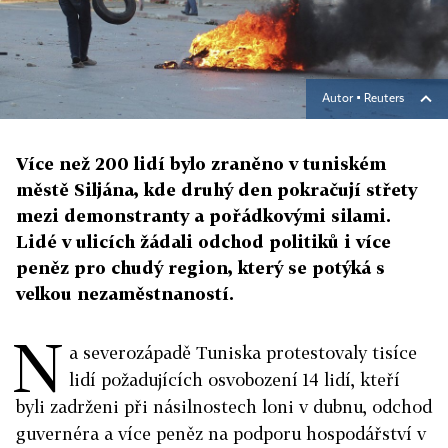
Autor ▪
Reuters
Více než 200 lidí bylo zraněno v tuniském
městě Siljána, kde druhý den pokračují střety
mezi demonstranty a pořádkovými silami.
Lidé v ulicích žádali odchod politiků i více
peněz pro chudý region, který se potýká s
velkou nezaměstnaností.
N
a severozápadě Tuniska protestovaly tisíce
lidí požadujících osvobození 14 lidí, kteří
byli zadrženi při násilnostech loni v dubnu, odchod
guvernéra a více peněz na podporu hospodářství v