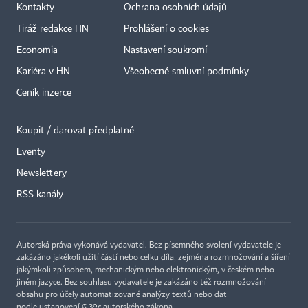
Kontakty
Ochrana osobních údajů
Tiráž redakce HN
Prohlášení o cookies
Economia
Nastavení soukromí
Kariéra v HN
Všeobecné smluvní podmínky
Ceník inzerce
Koupit / darovat předplatné
Eventy
×
Newslettery
RSS kanály
Autorská práva vykonává vydavatel. Bez písemného svolení vydavatele je
zakázáno jakékoli užití částí nebo celku díla, zejména rozmnožování a šíření
jakýmkoli způsobem, mechanickým nebo elektronickým, v českém nebo
jiném jazyce. Bez souhlasu vydavatele je zakázáno též rozmnožování
obsahu pro účely automatizované analýzy textů nebo dat
podle ustanovení § 39c autorského zákona.