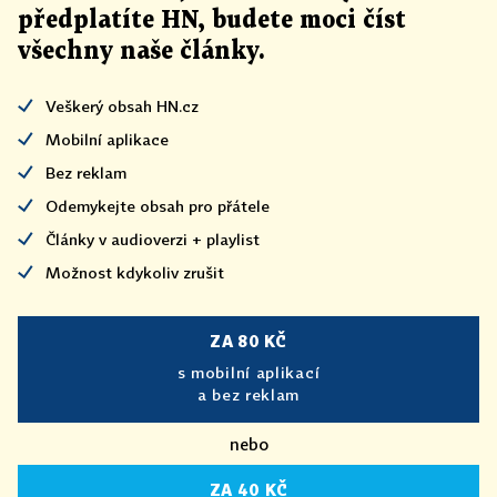
předplatíte HN, budete moci číst
všechny naše články
.
Veškerý obsah HN.cz
Mobilní aplikace
Bez reklam
Odemykejte obsah pro přátele
Články v audioverzi + playlist
Možnost kdykoliv zrušit
ZA 80 KČ
s mobilní aplikací
a bez reklam
nebo
ZA 40 KČ