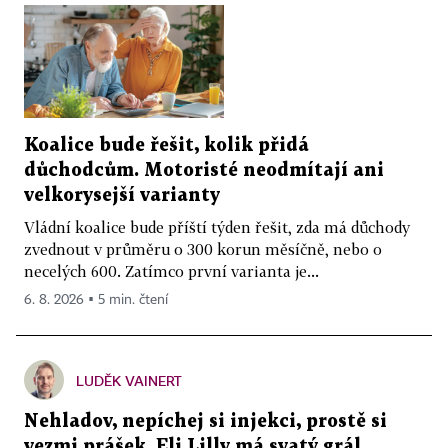
Koalice bude řešit, kolik přidá
důchodcům. Motoristé neodmítají ani
velkorysejší varianty
Vládní koalice bude příští týden řešit, zda má důchody
zvednout v průměru o 300 korun měsíčně, nebo o
necelých 600. Zatímco první varianta je...
6. 8. 2026 ▪ 5 min. čtení
LUDĚK VAINERT
Nehladov, nepíchej si injekci, prostě si
vezmi prášek. Eli Lilly má svatý grál