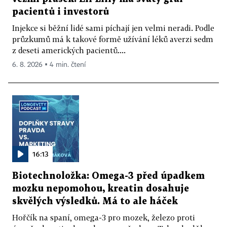
pacientů i investorů
Injekce si běžní lidé sami píchají jen velmi neradi. Podle
průzkumů má k takové formě užívání léků averzi sedm
z deseti amerických pacientů....
6. 8. 2026 ▪ 4 min. čtení
16:13
Biotechnoložka: Omega-3 před úpadkem
mozku nepomohou, kreatin dosahuje
skvělých výsledků. Má to ale háček
Hořčík na spaní, omega-3 pro mozek, železo proti