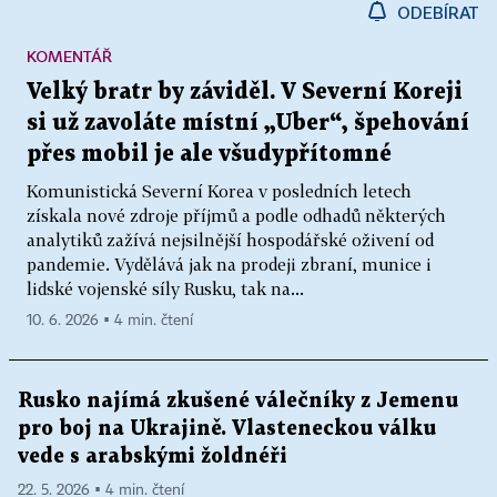
ODEBÍRAT
KOMENTÁŘ
Velký bratr by záviděl. V Severní Koreji
si už zavoláte místní „Uber“, špehování
přes mobil je ale všudypřítomné
Komunistická Severní Korea v posledních letech
získala nové zdroje příjmů a podle odhadů některých
analytiků zažívá nejsilnější hospodářské oživení od
pandemie. Vydělává jak na prodeji zbraní, munice i
lidské vojenské síly Rusku, tak na...
10. 6. 2026 ▪ 4 min. čtení
Rusko najímá zkušené válečníky z Jemenu
pro boj na Ukrajině. Vlasteneckou válku
vede s arabskými žoldnéři
22. 5. 2026 ▪ 4 min. čtení