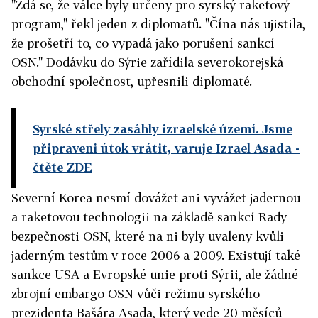
"Zdá se, že válce byly určeny pro syrský raketový
program," řekl jeden z diplomatů. "Čína nás ujistila,
že prošetří to, co vypadá jako porušení sankcí
OSN." Dodávku do Sýrie zařídila severokorejská
obchodní společnost, upřesnili diplomaté.
Syrské střely zasáhly izraelské území. Jsme
připraveni útok vrátit, varuje Izrael Asada
-
čtěte ZDE
Severní Korea nesmí dovážet ani vyvážet jadernou
a raketovou technologii na základě sankcí Rady
bezpečnosti OSN, které na ni byly uvaleny kvůli
jaderným testům v roce 2006 a 2009. Existují také
sankce USA a Evropské unie proti Sýrii, ale žádné
zbrojní embargo OSN vůči režimu syrského
prezidenta Bašára Asada, který vede 20 měsíců