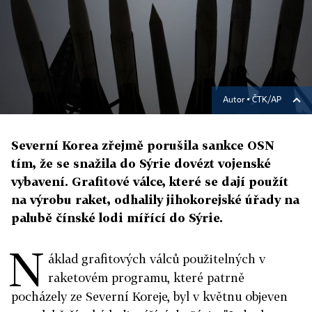
Autor ▪
ČTK/AP
Severní Korea zřejmě porušila sankce OSN
tím, že se snažila do Sýrie dovézt vojenské
vybavení. Grafitové válce, které se dají použít
na výrobu raket, odhalily jihokorejské úřady na
palubě čínské lodi mířící do Sýrie.
N
áklad grafitových válců použitelných v
raketovém programu, které patrně
pocházely ze Severní Koreje, byl v květnu objeven