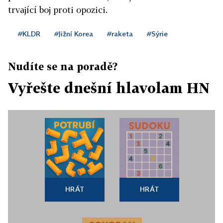
trvající boj proti opozici.
#KLDR
#Jižní Korea
#raketa
#Sýrie
Nudíte se na poradě?
Vyřešte dnešní hlavolam HN
HRÁT
HRÁT