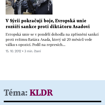
V Sýrii pokračují boje, Evropská unie
rozšíří sankce proti diktátoru Asadovi
Evropská unie se v pondělí dohodla na zpřísnění sankcí
proti režimu Bašára Asada, který už 20 měsíců vede
válku s opozicí. Podíl na represích...
15. 10. 2012 ▪ 3 min. čtení
Téma:
KLDR