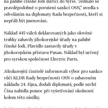
na palubě čínské lodi mířící do Sýrie. "Jednalo se
pravděpodobně o porušení sankcí OSN," uvedla s
odvoláním na diplomaty Rada bezpečnosti, kteří si
nepřáli být jmenováni.
Náklad 445 válců deklarovaných jako olověné
trubky zabavily jihokorejské úřady na palubě
čínské lodi. Plavidlo zastavily úřady v
jihokorejském přístavu Pusan. Náklad byl určený
pro syrskou společnost Electric Parts.
Jihokorejští činitelé informovali výbor pro sankce
vůči KLDR Rady bezpečnosti OSN o zabaveném
nákladu 24. října, dodali diplomaté, podle nichž
Čína nabídla pomoc při vyšetřování okolností
kolem této zásilky.