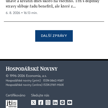
únavě a kreatin dnes skoro na všechno. Trh s doplňky
stravy slibuje řadu benefitů, ale které z...
6. 8. 2026 ▪ 16:13 min.
DALŠÍ ZPRÁVY
©
1996-2026
Economia, a.s.
Hospodářské noviny (print) ISSN 0862-9587
Hospodářské noviny (online) ISSN 2787-950X
Certifikováno
Sledujte nás