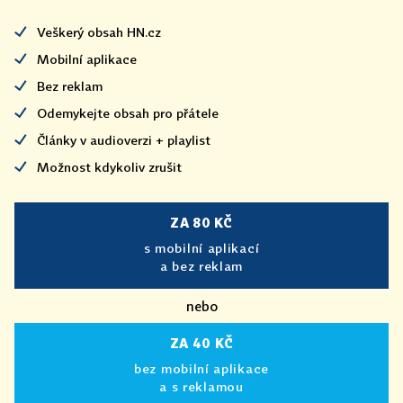
Veškerý obsah HN.cz
Mobilní aplikace
Bez reklam
Odemykejte obsah pro přátele
Články v audioverzi + playlist
Možnost kdykoliv zrušit
ZA 80 KČ
s mobilní aplikací
a bez reklam
nebo
ZA 40 KČ
bez mobilní aplikace
a s reklamou