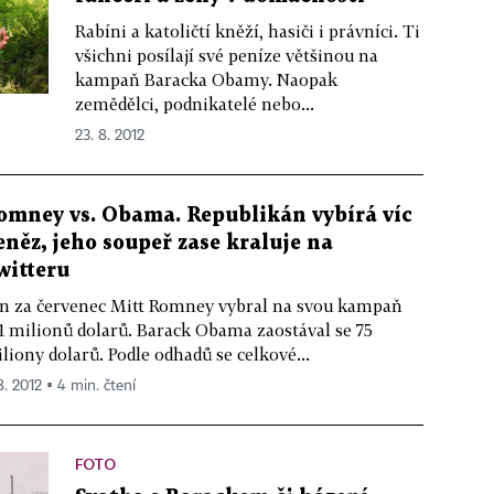
Rabíni a katoličtí kněží, hasiči i právníci. Ti
všichni posílají své peníze většinou na
kampaň Baracka Obamy. Naopak
zemědělci, podnikatelé nebo...
23. 8. 2012
omney vs. Obama. Republikán vybírá víc
eněz, jeho soupeř zase kraluje na
witteru
n za červenec Mitt Romney vybral na svou kampaň
1 milionů dolarů. Barack Obama zaostával se 75
liony dolarů. Podle odhadů se celkové...
8. 2012 ▪ 4 min. čtení
FOTO