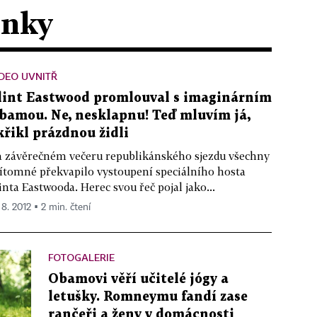
ánky
DEO UVNITŘ
lint Eastwood promlouval s imaginárním
bamou. Ne, nesklapnu! Teď mluvím já,
křikl prázdnou židli
 závěrečném večeru republikánského sjezdu všechny
ítomné překvapilo vystoupení speciálního hosta
inta Eastwooda. Herec svou řeč pojal jako...
 8. 2012 ▪ 2 min. čtení
FOTOGALERIE
Obamovi věří učitelé jógy a
letušky. Romneymu fandí zase
rančeři a ženy v domácnosti