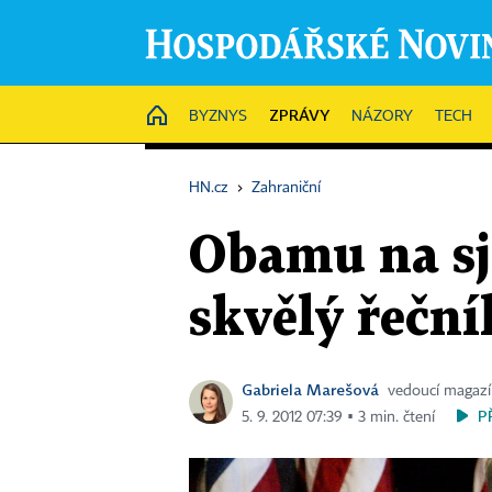
ZPRÁVY
HOME
BYZNYS
NÁZORY
TECH
HN.cz
›
Zahraniční
Obamu na sj
skvělý řeční
Gabriela Marešová
vedoucí magaz
P
5. 9. 2012 07:39 ▪ 3 min. čtení