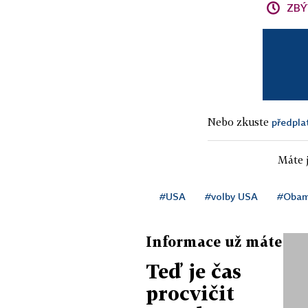
ZBÝ
Nebo zkuste
předpla
Máte j
#USA
#volby USA
#Obam
Informace už máte
Teď je čas
procvičit