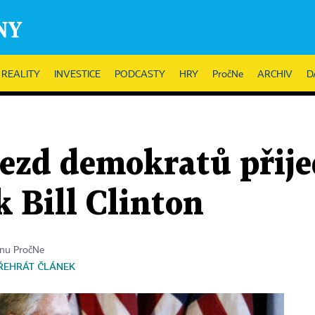
REALITY
INVESTICE
PODCASTY
HRY
PročNe
ARCHIV
D
ezd demokratů přije
k Bill Clinton
ínu PročNe
ŘEHRÁT ČLÁNEK