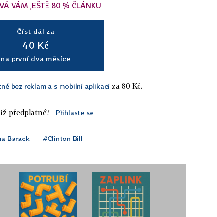
VÁ VÁM JEŠTĚ 80 % ČLÁNKU
Číst dál za
40 Kč
na první dva měsíce
za 80 Kč.
tné bez reklam a s mobilní aplikací
iž předplatné?
Přihlaste se
a Barack
#Clinton Bill