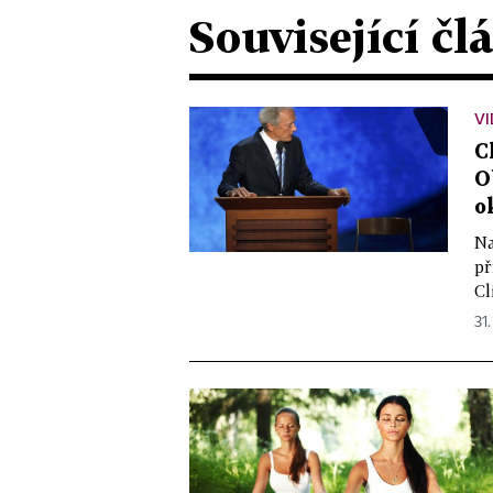
Související čl
VI
C
O
o
Na
př
Cl
31.