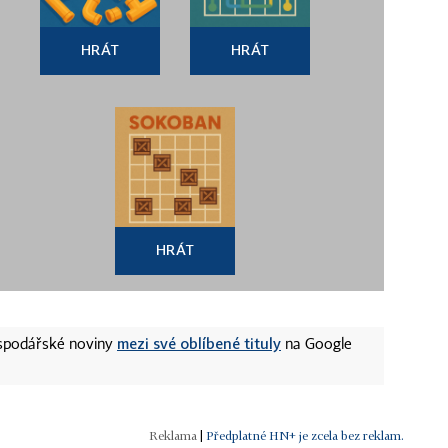
HRÁT
HRÁT
HRÁT
mezi své oblíbené tituly
ospodářské noviny
na Google
|
Předplatné HN+ je zcela bez reklam.