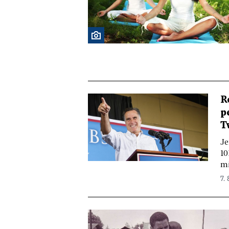
R
p
T
Je
10
mi
7. 