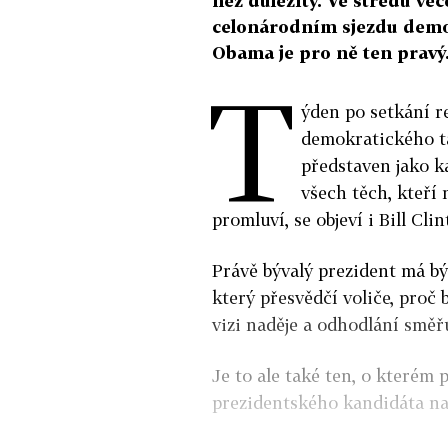
než důležitý. Ve středu več
celonárodním sjezdu demok
Obama je pro ně ten pravý
T
ýden po setkání r
demokratického t
představen jako k
všech těch, kteří
promluví, se objeví i Bill Clin
Právě bývalý prezident má 
který přesvědčí voliče, proč
vizi naděje a odhodlání směř
Je to ale také ten, o kterém 
prezidentského kandidáta na 