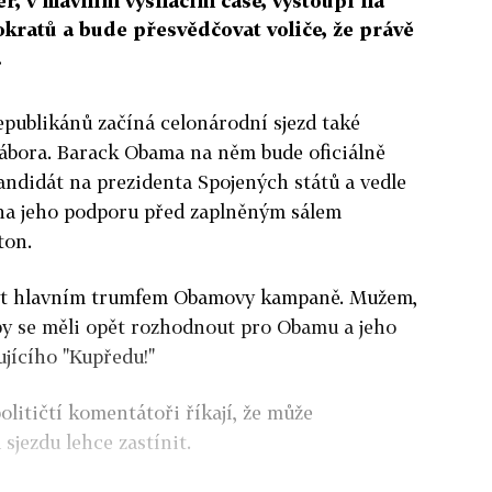
er, v hlavním vysílacím čase, vystoupí na
ratů a bude přesvědčovat voliče, že právě
.
epublikánů začíná celonárodní sjezd také
ábora. Barack Obama na něm bude oficiálně
andidát na prezidenta Spojených států a vedle
 na jeho podporu před zaplněným sálem
ton.
být hlavním trumfem Obamovy kampaně. Mužem,
 by se měli opět rozhodnout pro Obamu a jeho
ujícího "Kupředu!"
političtí komentátoři říkají, že může
sjezdu lehce zastínit.