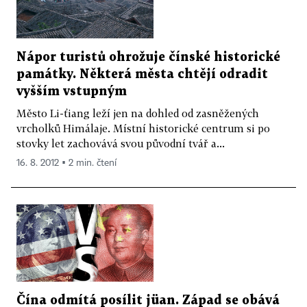
Nápor turistů ohrožuje čínské historické
památky. Některá města chtějí odradit
vyšším vstupným
Město Li-ťiang leží jen na dohled od zasněžených
vrcholků Himálaje. Místní historické centrum si po
stovky let zachovává svou původní tvář a...
16. 8. 2012 ▪ 2 min. čtení
Čína odmítá posílit jüan. Západ se obává