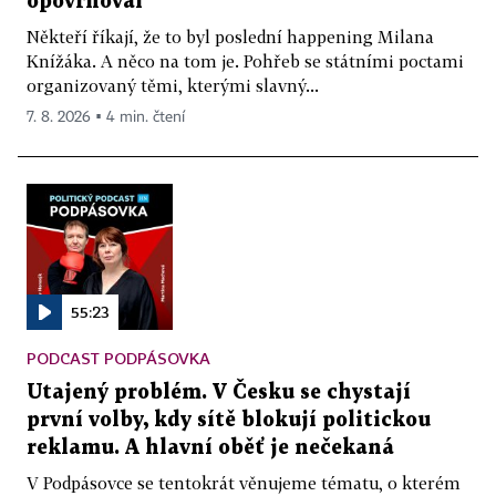
opovrhoval
Někteří říkají, že to byl poslední happening Milana
Knížáka. A něco na tom je. Pohřeb se státními poctami
organizovaný těmi, kterými slavný...
7. 8. 2026 ▪ 4 min. čtení
55:23
PODCAST PODPÁSOVKA
Utajený problém. V Česku se chystají
první volby, kdy sítě blokují politickou
reklamu. A hlavní oběť je nečekaná
V Podpásovce se tentokrát věnujeme tématu, o kterém