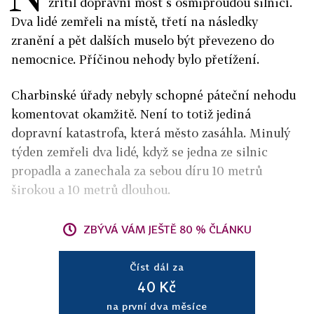
zřítil dopravní most s osmiproudou silnicí.
Dva lidé zemřeli na místě, třetí na následky
zranění a pět dalších muselo být převezeno do
nemocnice. Příčinou nehody bylo přetížení.
Charbinské úřady nebyly schopné páteční nehodu
komentovat okamžitě. Není to totiž jediná
dopravní katastrofa, která město zasáhla. Minulý
týden zemřeli dva lidé, když se jedna ze silnic
propadla a zanechala za sebou díru 10 metrů
širokou a 10 metrů dlouhou.
ZBÝVÁ VÁM JEŠTĚ 80 % ČLÁNKU
Číst dál za
40 Kč
na první dva měsíce