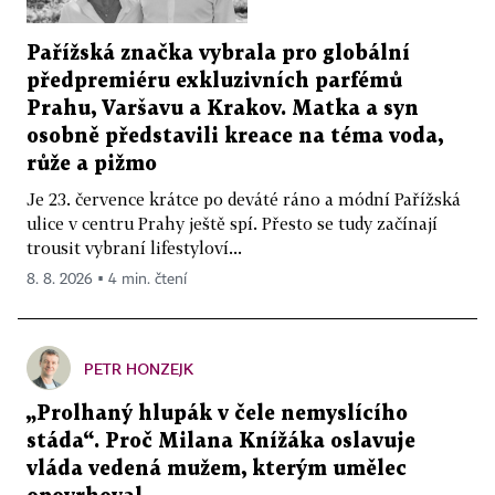
Pařížská značka vybrala pro globální
předpremiéru exkluzivních parfémů
Prahu, Varšavu a Krakov. Matka a syn
osobně představili kreace na téma voda,
růže a pižmo
Je 23. července krátce po deváté ráno a módní Pařížská
ulice v centru Prahy ještě spí. Přesto se tudy začínají
trousit vybraní lifestyloví...
8. 8. 2026 ▪ 4 min. čtení
PETR HONZEJK
„Prolhaný hlupák v čele nemyslícího
stáda“. Proč Milana Knížáka oslavuje
vláda vedená mužem, kterým umělec