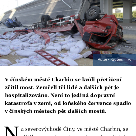
Autor ▪
Reuters
V čínském městě Charbin se kvůli přetížení
zřítil most. Zemřeli tři lidé a dalších pět je
hospitalizováno. Není to jediná dopravní
katastrofa v zemi, od loňského července spadlo
v čínských městech pět dalších mostů.
N
a severovýchodě Číny, ve městě Charbin, se