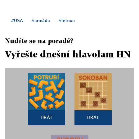
#USA
#armáda
#letoun
Nudíte se na poradě?
Vyřešte dnešní hlavolam HN
HRÁT
HRÁT