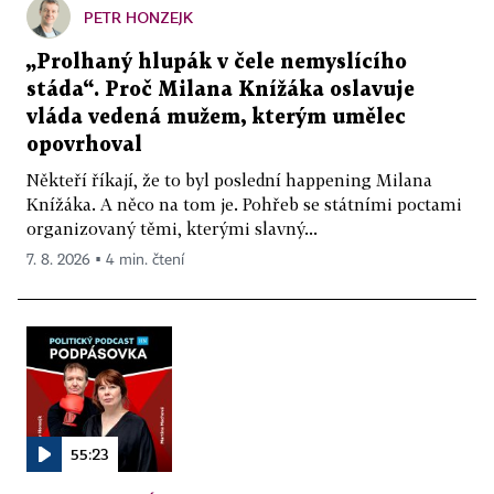
PETR HONZEJK
„Prolhaný hlupák v čele nemyslícího
stáda“. Proč Milana Knížáka oslavuje
vláda vedená mužem, kterým umělec
opovrhoval
Někteří říkají, že to byl poslední happening Milana
Knížáka. A něco na tom je. Pohřeb se státními poctami
organizovaný těmi, kterými slavný...
7. 8. 2026 ▪ 4 min. čtení
55:23