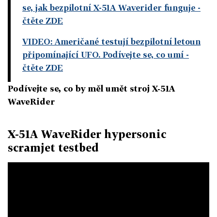
se, jak bezpilotní X-51A Waverider funguje
-
čtěte ZDE
VIDEO: Američané testují bezpilotní letoun
připomínající UFO. Podívejte se, co umí
-
čtěte ZDE
Podívejte se, co by měl umět stroj X-51A
WaveRider
X-51A WaveRider hypersonic
scramjet testbed