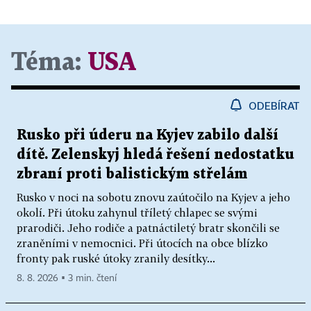
Téma:
USA
ODEBÍRAT
Rusko při úderu na Kyjev zabilo další
dítě. Zelenskyj hledá řešení nedostatku
zbraní proti balistickým střelám
Rusko v noci na sobotu znovu zaútočilo na Kyjev a jeho
okolí. Při útoku zahynul tříletý chlapec se svými
prarodiči. Jeho rodiče a patnáctiletý bratr skončili se
zraněními v nemocnici. Při útocích na obce blízko
fronty pak ruské útoky zranily desítky...
8. 8. 2026 ▪ 3 min. čtení