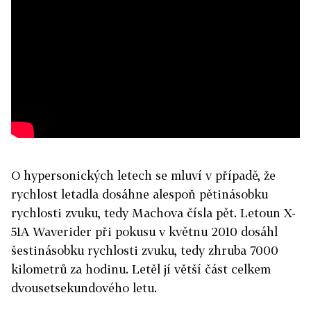
O hypersonických letech se mluví v případě, že
rychlost letadla dosáhne alespoň pětinásobku
rychlosti zvuku, tedy Machova čísla pět. Letoun X-
51A Waverider při pokusu v květnu 2010 dosáhl
šestinásobku rychlosti zvuku, tedy zhruba 7000
kilometrů za hodinu. Letěl jí větší část celkem
dvousetsekundového letu.