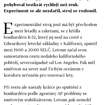
pohyboval šestkrát rychleji než zvuk.
Experiment se ale nezdařil, stroj se rozlomil.
E
xperimentální stroj, jenž má být přechodem
mezi letadly a raketami, se z křídla
bombardéru B-52, který jej nesl na cestě z
Edwardsovy letecké základny v Kalifornii, spustil
mezi 19:00 a 20:00 SELČ. Letoun začal svou
samostatnou cestu nedaleko kalifornského
pobřeží, severozápadně od Los Angeles. Pak měl
směřovat na sever nad Tichým oceánem v
koridoru určeném pro testovací lety.
Při testu ale nastaly krátce po spuštění z
bombardéru podle agentury AP problémy se
směrovým stabilizátorem. Letoun pak nemohl