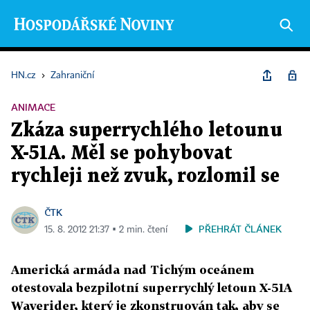
HN.cz
›
Zahraniční
ANIMACE
Zkáza superrychlého letounu
X-51A. Měl se pohybovat
rychleji než zvuk, rozlomil se
ČTK
PŘEHRÁT ČLÁNEK
15. 8. 2012 21:37 ▪ 2 min. čtení
Americká armáda nad Tichým oceánem
otestovala bezpilotní superrychlý letoun X-51A
Waverider, který je zkonstruován tak, aby se