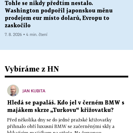
Tohle se nikdy předtím nestalo.
Washington podpořil japonskou měnu
prodejem eur místo dolarů, Evropu to
zaskočilo
7. 8. 2026 ▪ 4 min. čtení
Vybíráme z HN
JAN KUBITA
Hledá se papaláš. Kdo jel v černém BMW s
majákem skrze „Turkovu“ křižovatku?
Před několika dny se do jedné pražské křižovatky
přihnalo obří luxusní BMW se začerněnými skly a
blikajícím majáčkem na střeše. Na červenou...