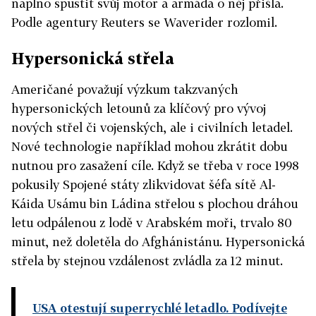
naplno spustit svůj motor a armáda o něj přišla.
Podle agentury Reuters se Waverider rozlomil.
Hypersonická střela
Američané považují výzkum takzvaných
hypersonických letounů za klíčový pro vývoj
nových střel či vojenských, ale i civilních letadel.
Nové technologie například mohou zkrátit dobu
nutnou pro zasažení cíle. Když se třeba v roce 1998
pokusily Spojené státy zlikvidovat šéfa sítě Al-
Káida Usámu bin Ládina střelou s plochou dráhou
letu odpálenou z lodě v Arabském moři, trvalo 80
minut, než doletěla do Afghánistánu. Hypersonická
střela by stejnou vzdálenost zvládla za 12 minut.
USA otestují superrychlé letadlo. Podívejte