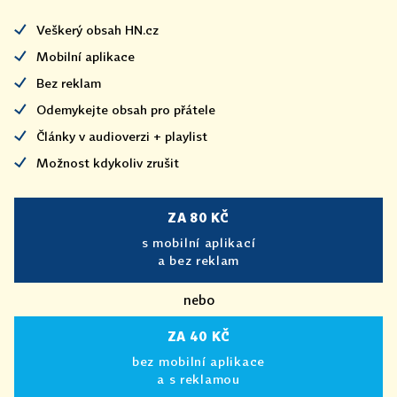
Veškerý obsah HN.cz
Mobilní aplikace
Bez reklam
Odemykejte obsah pro přátele
Články v audioverzi + playlist
Možnost kdykoliv zrušit
ZA 80 KČ
s mobilní aplikací
a bez reklam
nebo
ZA 40 KČ
bez mobilní aplikace
a s reklamou