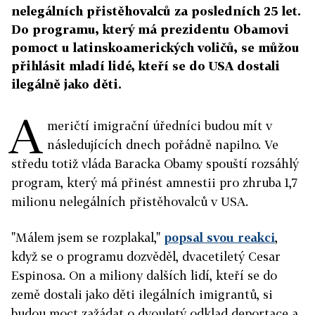
nelegálních přistěhovalců za posledních 25 let.
Do programu, který má prezidentu Obamovi
pomoct u latinskoamerických voličů, se můžou
přihlásit mladí lidé, kteří se do USA dostali
ilegálně jako děti.
A
meričtí imigrační úředníci budou mít v
následujících dnech pořádně napilno. Ve
středu totiž vláda Baracka Obamy spouští rozsáhlý
program, který má přinést amnestii pro zhruba 1,7
milionu nelegálních přistěhovalců v USA.
"Málem jsem se rozplakal,"
popsal svou reakci
,
když se o programu dozvěděl, dvacetiletý Cesar
Espinosa. On a miliony dalších lidí, kteří se do
země dostali jako děti ilegálních imigrantů, si
budou moct zažádat o dvouletý odklad deportace a