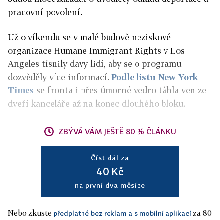
pracovní povolení.
Už o víkendu se v malé budově neziskové
organizace Humane Immigrant Rights v Los
Angeles tísnily davy lidí, aby se o programu
dozvěděly více informací.
Podle listu New York
Times
se fronta i přes úmorné vedro táhla ven ze
dveří kanceláře až na konec dlouhého bloku.
ZBÝVÁ VÁM JEŠTĚ 80 % ČLÁNKU
Číst dál za
40 Kč
na první dva měsíce
Nebo zkuste
za 80
předplatné bez reklam a s mobilní aplikací