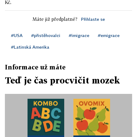
Kč.
Máte již předplatné?
Přihlaste se
#USA
#přistěhovalci
#imigrace
#emigrace
#Latinská Amerika
Informace už máte
Teď je čas procvičit mozek