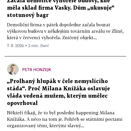
Začala demolice vyhořelé budovy, kde
měla sklad firma Vasky. Dům „ukusuje“
stotunový bagr
Demoliční firma v pátek dopoledne začala bourat
výškovou budovu v někdejším továrním areálu ve Zlíně,
která v červenci vyhořela. Zničený objekt...
7. 8. 2026 ▪ 3 min. čtení
PETR HONZEJK
„Prolhaný hlupák v čele nemyslícího
stáda“. Proč Milana Knížáka oslavuje
vláda vedená mužem, kterým umělec
opovrhoval
Někteří říkají, že to byl poslední happening Milana
Knížáka. A něco na tom je. Pohřeb se státními poctami
organizovaný těmi, kterými slavný...