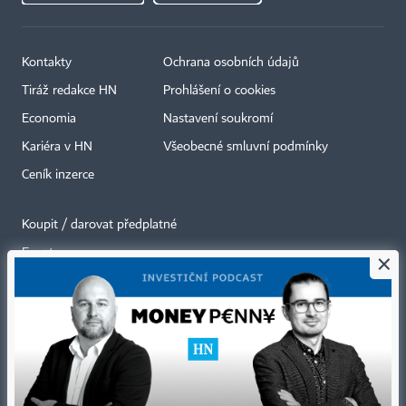
Kontakty
Ochrana osobních údajů
Tiráž redakce HN
Prohlášení o cookies
Economia
Nastavení soukromí
Kariéra v HN
Všeobecné smluvní podmínky
Ceník inzerce
Koupit / darovat předplatné
Eventy
×
Newslettery
RSS kanály
Autorská práva vykonává vydavatel. Bez písemného svolení vydavatele je
zakázáno jakékoli užití částí nebo celku díla, zejména rozmnožování a šíření