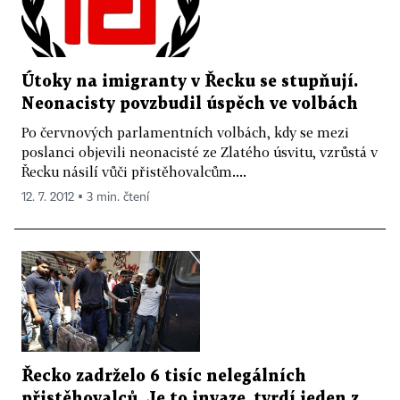
Útoky na imigranty v Řecku se stupňují.
Neonacisty povzbudil úspěch ve volbách
Po červnových parlamentních volbách, kdy se mezi
poslanci objevili neonacisté ze Zlatého úsvitu, vzrůstá v
Řecku násilí vůči přistěhovalcům....
12. 7. 2012 ▪ 3 min. čtení
Řecko zadrželo 6 tisíc nelegálních
přistěhovalců. Je to invaze, tvrdí jeden z