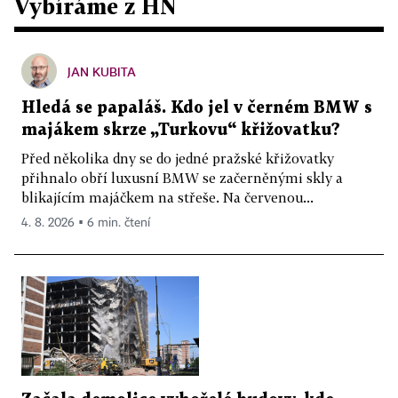
Vybíráme z HN
JAN KUBITA
Hledá se papaláš. Kdo jel v černém BMW s
majákem skrze „Turkovu“ křižovatku?
Před několika dny se do jedné pražské křižovatky
přihnalo obří luxusní BMW se začerněnými skly a
blikajícím majáčkem na střeše. Na červenou...
4. 8. 2026 ▪ 6 min. čtení