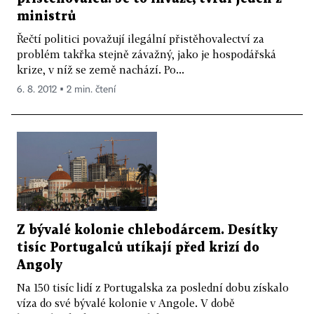
ministrů
Řečtí politici považují ilegální přistěhovalectví za
problém takřka stejně závažný, jako je hospodářská
krize, v níž se země nachází. Po...
6. 8. 2012 ▪ 2 min. čtení
Z bývalé kolonie chlebodárcem. Desítky
tisíc Portugalců utíkají před krizí do
Angoly
Na 150 tisíc lidí z Portugalska za poslední dobu získalo
víza do své bývalé kolonie v Angole. V době