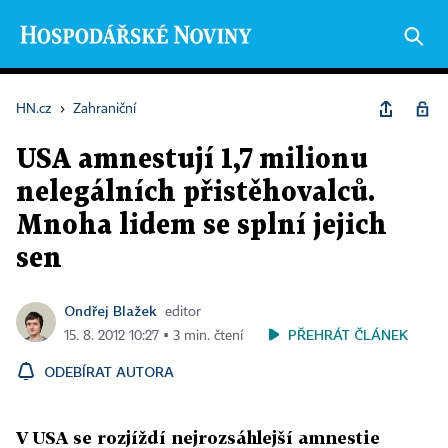
HN.cz
›
Zahraniční
USA amnestují 1,7 milionu
nelegálních přistěhovalců.
Mnoha lidem se splní jejich
sen
Ondřej Blažek
editor
PŘEHRÁT ČLÁNEK
15. 8. 2012 10:27 ▪ 3 min. čtení
ODEBÍRAT AUTORA
V USA se rozjíždí nejrozsáhlejší amnestie