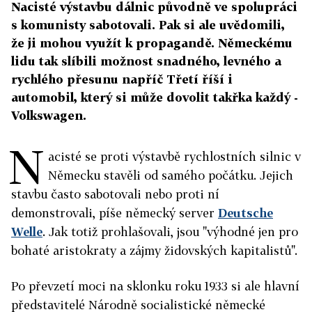
Nacisté výstavbu dálnic původně ve spolupráci
s komunisty sabotovali. Pak si ale uvědomili,
že ji mohou využít k propagandě. Německému
lidu tak slíbili možnost snadného, levného a
rychlého přesunu napříč Třetí říší i
automobil, který si může dovolit takřka každý -
Volkswagen.
N
acisté se proti výstavbě rychlostních silnic v
Německu stavěli od samého počátku. Jejich
stavbu často sabotovali nebo proti ní
demonstrovali, píše německý server
Deutsche
Welle
. Jak totiž prohlašovali, jsou "výhodné jen pro
bohaté aristokraty a zájmy židovských kapitalistů".
Po převzetí moci na sklonku roku 1933 si ale hlavní
představitelé Národně socialistické německé