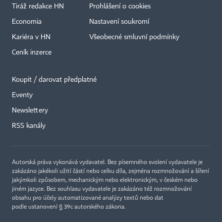
Tiráž redakce HN
Prohlášení o cookies
Economia
Nastavení soukromí
Kariéra v HN
Všeobecné smluvní podmínky
Ceník inzerce
Koupit / darovat předplatné
Eventy
Newslettery
×
RSS kanály
Autorská práva vykonává vydavatel. Bez písemného svolení vydavatele je
zakázáno jakékoli užití částí nebo celku díla, zejména rozmnožování a šíření
jakýmkoli způsobem, mechanickým nebo elektronickým, v českém nebo
jiném jazyce. Bez souhlasu vydavatele je zakázáno též rozmnožování
obsahu pro účely automatizované analýzy textů nebo dat
podle ustanovení § 39c autorského zákona.