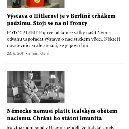
Výstava o Hitlerovi je v Berlíně trhákem
podzimu. Stojí se na ni fronty
FOTOGALERIE Poprvé od konce války našli Němci
odvahu uspořádat výstavu o nacistickém vůdci. Někteří
návštěvníci si ale stěžují, že je povrchní.
23. 6. 2011 ▪ 3 min. čtení
Německo nemusí platit italským obětem
nacismu. Chrání ho státní imunita
Mezinárodní soud v Haagu rozhodl, že italské soudy