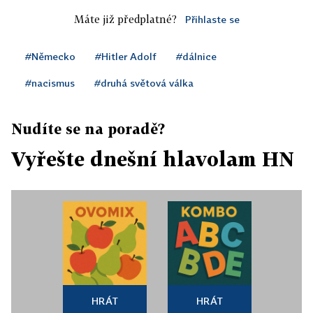
Máte již předplatné?
Přihlaste se
#Německo
#Hitler Adolf
#dálnice
#nacismus
#druhá světová válka
Nudíte se na poradě?
Vyřešte dnešní hlavolam HN
HRÁT
HRÁT