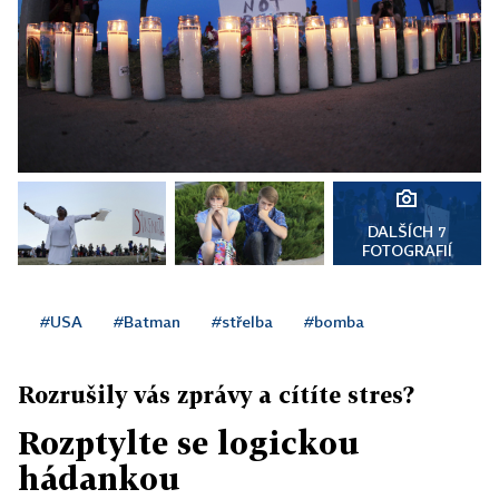
DALŠÍCH 7
FOTOGRAFIÍ
#USA
#Batman
#střelba
#bomba
Rozrušily vás zprávy a cítíte stres?
Rozptylte se logickou
hádankou