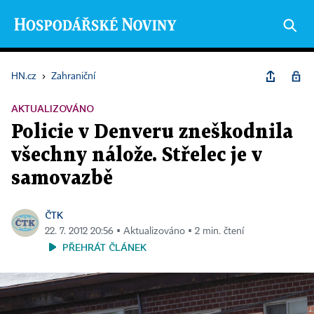
HN.cz
›
Zahraniční
AKTUALIZOVÁNO
Policie v Denveru zneškodnila
všechny nálože. Střelec je v
samovazbě
ČTK
22. 7. 2012 20:56 ▪ Aktualizováno ▪ 2 min. čtení
PŘEHRÁT ČLÁNEK