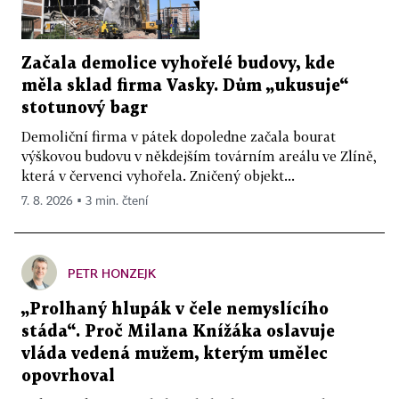
Začala demolice vyhořelé budovy, kde
měla sklad firma Vasky. Dům „ukusuje“
stotunový bagr
Demoliční firma v pátek dopoledne začala bourat
výškovou budovu v někdejším továrním areálu ve Zlíně,
která v červenci vyhořela. Zničený objekt...
7. 8. 2026 ▪ 3 min. čtení
PETR HONZEJK
„Prolhaný hlupák v čele nemyslícího
stáda“. Proč Milana Knížáka oslavuje
vláda vedená mužem, kterým umělec
opovrhoval