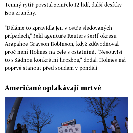
Temný rytíř povstal zemřelo 12 lidí, další desítky
jsou zraněny.
"Děláme to zpravidla jen v ostře sledovaných
případech," řekl agentuře Reuters šerif okresu
Arapahoe Grayson Robinson, když zdůvodňoval,
proč není Holmes na cele s ostatními. "Nesouvisí
to s žádnou konkrétní hrozbou," dodal. Holmes má
poprvé stanout před soudem v pondělí.
Američané oplakávají mrtvé