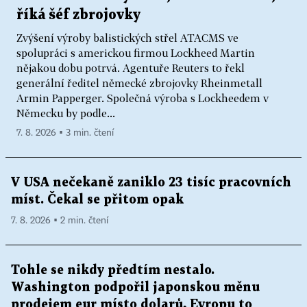
říká šéf zbrojovky
Zvýšení výroby balistických střel ATACMS ve
spolupráci s americkou firmou Lockheed Martin
nějakou dobu potrvá. Agentuře Reuters to řekl
generální ředitel německé zbrojovky Rheinmetall
Armin Papperger. Společná výroba s Lockheedem v
Německu by podle...
7. 8. 2026 ▪ 3 min. čtení
V USA nečekaně zaniklo 23 tisíc pracovních
míst. Čekal se přitom opak
7. 8. 2026 ▪ 2 min. čtení
Tohle se nikdy předtím nestalo.
Washington podpořil japonskou měnu
prodejem eur místo dolarů, Evropu to