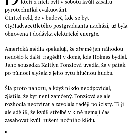
kteří z nich byli v sobotu kvůli zásahu
pyrotechniků evakuováni.
Činitel řekl, že v budově, kde se byt
čtyřiadvacetiletého postgraduanta nachází, už byla
obnovena i dodávka elektrické energie.
Americká média spekulují, že zřejmě jen náhodou
nedošlo k další tragédii v domě, kde Holmes bydlel.
Jeho sousedka Kaitlyn Fonziová uvedla, že v pátek
po půlnoci slyšela z jeho bytu hlučnou hudbu.
Šla proto nahoru, a když nikdo neodpovídal,
zjistila, že byt není zamčený. Fonziová se ale
rozhodla neotvírat a zavolala raději policisty. Ti jí
ale sdělili, že kvůli střelbě v kině nemají čas
zasahovat kvůli rušení nočního klidu.