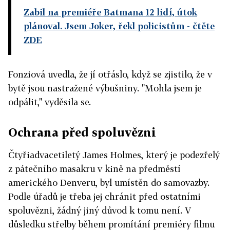
Zabil na premiéře Batmana 12 lidí, útok
plánoval. Jsem Joker, řekl policistům
- čtěte
ZDE
Fonziová uvedla, že jí otřáslo, když se zjistilo, že v
bytě jsou nastražené výbušniny. "Mohla jsem je
odpálit," vyděsila se.
Ochrana před spoluvězni
Čtyřiadvacetiletý James Holmes, který je podezřelý
z pátečního masakru v kině na předměstí
amerického Denveru, byl umístěn do samovazby.
Podle úřadů je třeba jej chránit před ostatními
spoluvězni, žádný jiný důvod k tomu není. V
důsledku střelby během promítání premiéry filmu