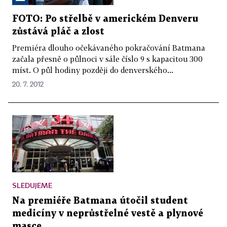
FOTO: Po střelbě v americkém Denveru
zůstává pláč a zlost
Premiéra dlouho očekávaného pokračování Batmana
začala přesně o půlnoci v sále číslo 9 s kapacitou 300
míst. O půl hodiny později do denverského...
20. 7. 2012
SLEDUJEME
Na premiéře Batmana útočil student
medicíny v neprůstřelné vestě a plynové
masce