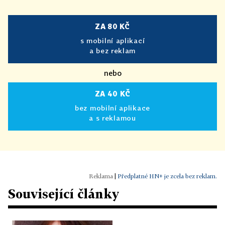
ZA 80 KČ
s mobilní aplikací
a bez reklam
nebo
ZA 40 KČ
bez mobilní aplikace
a s reklamou
|
Předplatné HN+ je zcela bez reklam.
Související články