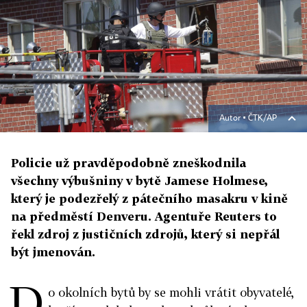
Autor ▪
ČTK/AP
Policie už pravděpodobně zneškodnila
všechny výbušniny v bytě Jamese Holmese,
který je podezřelý z pátečního masakru v kině
na předměstí Denveru. Agentuře Reuters to
řekl zdroj z justičních zdrojů, který si nepřál
být jmenován.
D
o okolních bytů by se mohli vrátit obyvatelé,