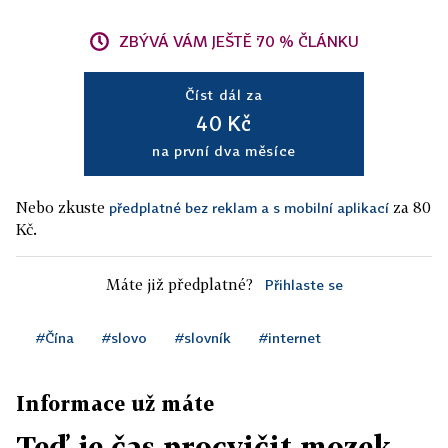
ZBÝVÁ VÁM JEŠTĚ 70 % ČLÁNKU
Číst dál za
40 Kč
na první dva měsíce
Nebo zkuste
za 80
předplatné bez reklam a s mobilní aplikací
Kč.
Máte již předplatné?
Přihlaste se
#Čína
#slovo
#slovník
#internet
Informace už máte
Teď je čas procvičit mozek