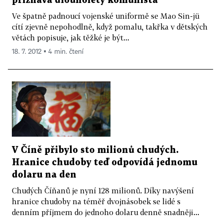
přiznává dlouholetý komunista
Ve špatně padnoucí vojenské uniformě se Mao Sin-jü
cítí zjevně nepohodlně, když pomalu, takřka v dětských
větách popisuje, jak těžké je být...
18. 7. 2012 ▪ 4 min. čtení
V Číně přibylo sto milionů chudých.
Hranice chudoby teď odpovídá jednomu
dolaru na den
Chudých Číňanů je nyní 128 milionů. Díky navýšení
hranice chudoby na téměř dvojnásobek se lidé s
denním příjmem do jednoho dolaru denně snadněji...