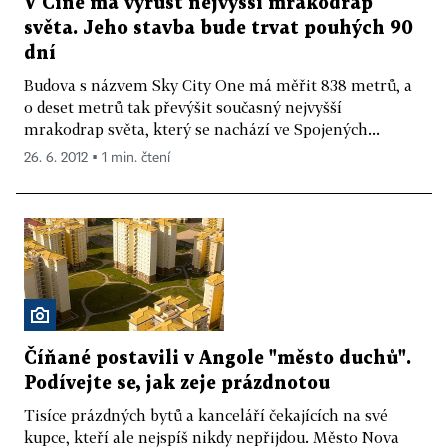
V Číně má vyrůst nejvyšší mrakodrap
světa. Jeho stavba bude trvat pouhých 90
dní
Budova s názvem Sky City One má měřit 838 metrů, a
o deset metrů tak převýšit současný nejvyšší
mrakodrap světa, který se nachází ve Spojených...
26. 6. 2012 ▪ 1 min. čtení
Číňané postavili v Angole "město duchů".
Podívejte se, jak zeje prázdnotou
Tisíce prázdných bytů a kanceláří čekajících na své
kupce, kteří ale nejspíš nikdy nepřijdou. Město Nova