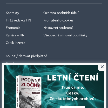
Kontakty
Ochrana osobních údajů
Tiráž redakce HN
Prohlášení o cookies
Economia
Nastavení soukromí
Kariéra v HN
Všeobecné smluvní podmínky
Ceník inzerce
Koupit / darovat předplatné
Eventy
×
Newslettery
RSS kanály
Autorská práva vykonává vydavatel. Bez písemného svolení vydavatele je
zakázáno jakékoli užití částí nebo celku díla, zejména rozmnožování a šíření
jakýmkoli způsobem, mechanickým nebo elektronickým, v českém nebo