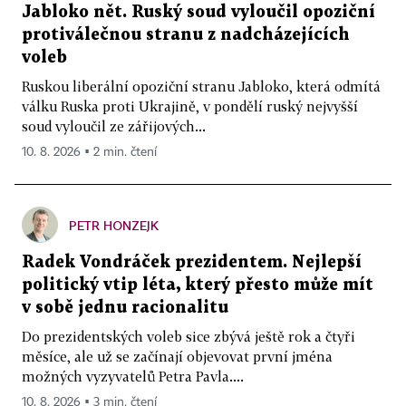
Jabloko nět. Ruský soud vyloučil opoziční
protiválečnou stranu z nadcházejících
voleb
Ruskou liberální opoziční stranu Jabloko, která odmítá
válku Ruska proti Ukrajině, v pondělí ruský nejvyšší
soud vyloučil ze zářijových...
10. 8. 2026 ▪ 2 min. čtení
PETR HONZEJK
Radek Vondráček prezidentem. Nejlepší
politický vtip léta, který přesto může mít
v sobě jednu racionalitu
Do prezidentských voleb sice zbývá ještě rok a čtyři
měsíce, ale už se začínají objevovat první jména
možných vyzyvatelů Petra Pavla....
10. 8. 2026 ▪ 3 min. čtení