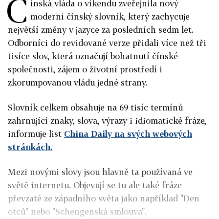
Č
ínská vláda o víkendu zveřejnila nový
moderní čínský slovník, který zachycuje
největší změny v jazyce za posledních sedm let.
Odborníci do revidované verze přidali více než tři
tisíce slov, která označují bohatnutí čínské
společnosti, zájem o životní prostředí i
zkorumpovanou vládu jedné strany.
Slovník celkem obsahuje na 69 tisíc termínů
zahrnující znaky, slova, výrazy i idiomatické fráze,
informuje list
China Daily na svých webových
stránkách.
Mezi novými slovy jsou hlavně ta používaná ve
světě internetu. Objevují se tu ale také fráze
převzaté ze západního světa jako například "Den
otců" nebo "Schengenská smlouva".