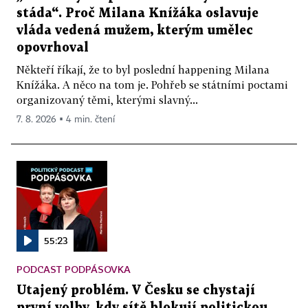
stáda“. Proč Milana Knížáka oslavuje
vláda vedená mužem, kterým umělec
opovrhoval
Někteří říkají, že to byl poslední happening Milana
Knížáka. A něco na tom je. Pohřeb se státními poctami
organizovaný těmi, kterými slavný...
7. 8. 2026 ▪ 4 min. čtení
55:23
PODCAST PODPÁSOVKA
Utajený problém. V Česku se chystají
první volby, kdy sítě blokují politickou