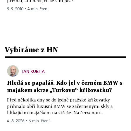
přiznal, ani neví, co se v ní píše.
9. 9. 2010 ▪ 4 min. čtení
Vybíráme z HN
JAN KUBITA
Hledá se papaláš. Kdo jel v černém BMW s
majákem skrze „Turkovu“ křižovatku?
Před několika dny se do jedné pražské křižovatky
přihnalo obří luxusní BMW se začerněnými skly a
blikajícím majáčkem na střeše. Na červenou...
4. 8. 2026 ▪ 6 min. čtení