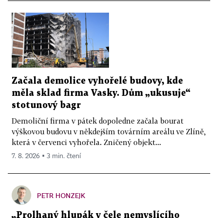
Začala demolice vyhořelé budovy, kde
měla sklad firma Vasky. Dům „ukusuje“
stotunový bagr
Demoliční firma v pátek dopoledne začala bourat
výškovou budovu v někdejším továrním areálu ve Zlíně,
která v červenci vyhořela. Zničený objekt...
7. 8. 2026 ▪ 3 min. čtení
PETR HONZEJK
„Prolhaný hlupák v čele nemyslícího