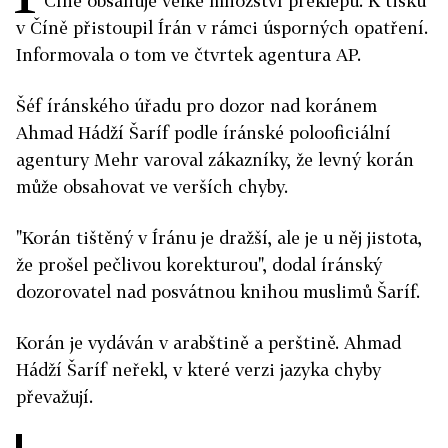
Číně obsahuje velké množství překlepů. K tisku
v Číně přistoupil Írán v rámci úsporných opatření.
Informovala o tom ve čtvrtek agentura AP.
Šéf íránského úřadu pro dozor nad koránem
Ahmad Hádží Šaríf podle íránské polooficiální
agentury Mehr varoval zákazníky, že levný korán
může obsahovat ve verších chyby.
"Korán tištěný v Íránu je dražší, ale je u něj jistota,
že prošel pečlivou korekturou", dodal íránský
dozorovatel nad posvátnou knihou muslimů Šaríf.
Korán je vydáván v arabštině a perštině. Ahmad
Hádží Šaríf neřekl, v které verzi jazyka chyby
převažují.