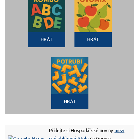
HRÁT
HRÁT
HRÁT
mezi
Přidejte si Hospodářské noviny
své oblíbené tituly