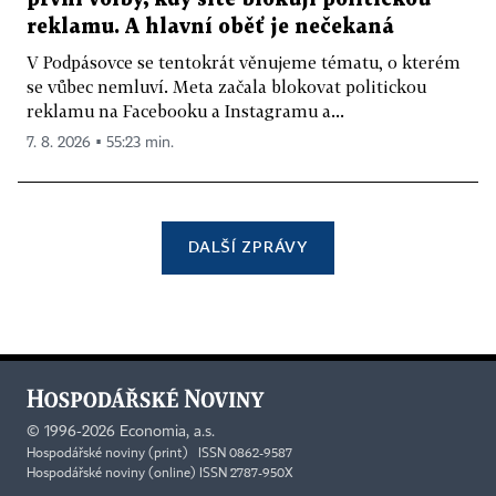
reklamu. A hlavní oběť je nečekaná
V Podpásovce se tentokrát věnujeme tématu, o kterém
se vůbec nemluví. Meta začala blokovat politickou
reklamu na Facebooku a Instagramu a...
7. 8. 2026 ▪ 55:23 min.
DALŠÍ ZPRÁVY
©
1996-2026
Economia, a.s.
Hospodářské noviny (print) ISSN 0862-9587
Hospodářské noviny (online) ISSN 2787-950X