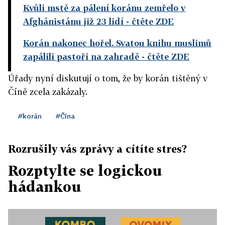
Kvůli mstě za pálení koránu zemřelo v
Afghánistánu již 23 lidí
- čtěte ZDE
Korán nakonec hořel. Svatou knihu muslimů
zapálili pastoři na zahradě
- čtěte ZDE
Úřady nyní diskutují o tom, že by korán tištěný v
Číně zcela zakázaly.
#korán
#Čína
Rozrušily vás zprávy a cítíte stres?
Rozptylte se logickou
hádankou