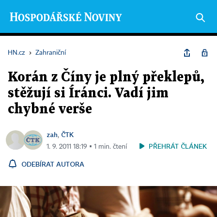
HN.cz
›
Zahraniční
Korán z Číny je plný překlepů,
stěžují si Íránci. Vadí jim
chybné verše
zah
ČTK
,
PŘEHRÁT ČLÁNEK
1. 9. 2011 18:19 ▪ 1 min. čtení
ODEBÍRAT AUTORA