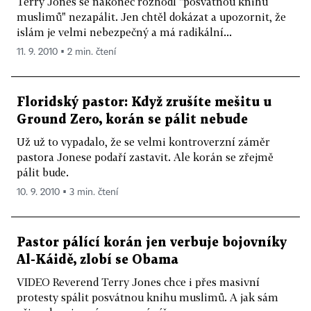
Terry Jones se nakonec rozhodl "posvátnou knihu
muslimů" nezapálit. Jen chtěl dokázat a upozornit, že
islám je velmi nebezpečný a má radikální...
11. 9. 2010 ▪ 2 min. čtení
Floridský pastor: Když zrušíte mešitu u
Ground Zero, korán se pálit nebude
Už už to vypadalo, že se velmi kontroverzní záměr
pastora Jonese podaří zastavit. Ale korán se zřejmě
pálit bude.
10. 9. 2010 ▪ 3 min. čtení
Pastor pálící korán jen verbuje bojovníky
Al-Káidě, zlobí se Obama
VIDEO Reverend Terry Jones chce i přes masivní
protesty spálit posvátnou knihu muslimů. A jak sám