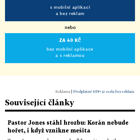
s mobilní aplikací
a bez reklam
nebo
ZA 40 KČ
bez mobilní aplikace
a s reklamou
|
Předplatné HN+ je zcela bez reklam.
Související články
Pastor Jones stáhl hrozbu: Korán nebude
hořet, i když vznikne mešita