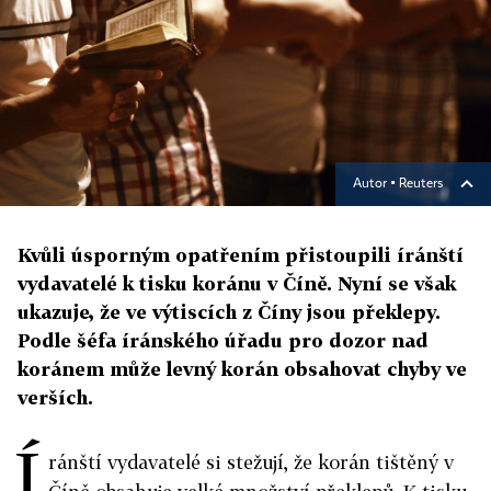
Autor ▪
Reuters
Kvůli úsporným opatřením přistoupili íránští
vydavatelé k tisku koránu v Číně. Nyní se však
ukazuje, že ve výtiscích z Číny jsou překlepy.
Podle šéfa íránského úřadu pro dozor nad
koránem může levný korán obsahovat chyby ve
verších.
Í
ránští vydavatelé si stežují, že korán tištěný v