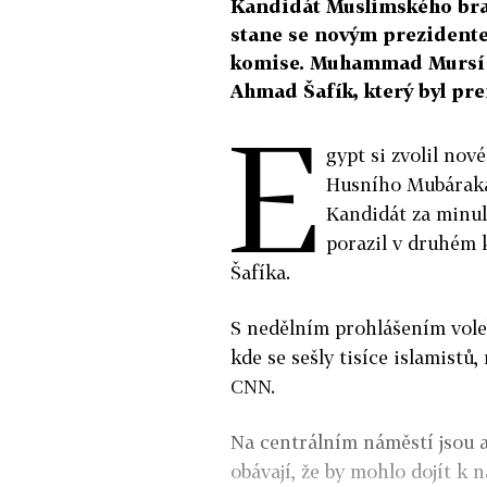
Kandidát Muslimského bratr
stane se novým prezident
komise. Muhammad Mursí zí
Ahmad Šafík, který byl pr
E
gypt si zvolil nov
Husního Mubáraka
Kandidát za minu
porazil v druhém 
Šafíka.
S nedělním prohlášením vole
kde se sešly tisíce islamistů
CNN.
Na centrálním náměstí jsou a
obávají, že by mohlo dojít k