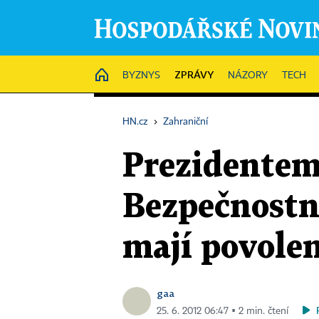
ZPRÁVY
HOME
BYZNYS
NÁZORY
TECH
HN.cz
›
Zahraniční
Prezidentem
Bezpečnostní
mají povolen
gaa
25. 6. 2012 06:47 ▪ 2 min. čtení