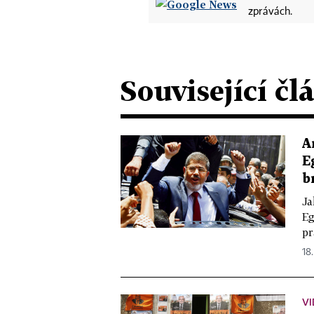
zprávách.
Související čl
A
E
b
Ja
Eg
pr
18.
VI