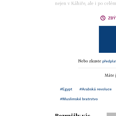
nejen v Káhiře, ale i po celé
ZBÝ
Nebo zkuste
předpla
Máte j
#Egypt
#Arabská revoluce
#Muslimské bratrstvo
Rozrušily vás