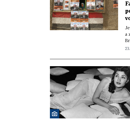
F
p
v
Je
a 
Br
23.