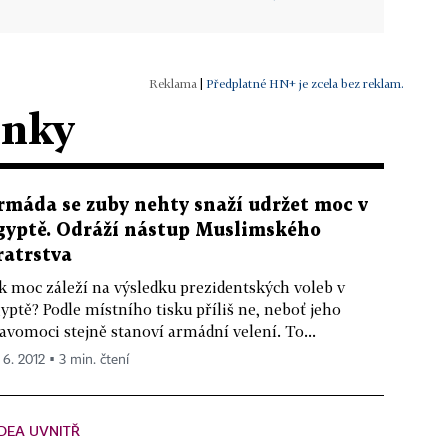
|
Předplatné HN+ je zcela bez reklam.
ánky
rmáda se zuby nehty snaží udržet moc v
gyptě. Odráží nástup Muslimského
ratrstva
k moc záleží na výsledku prezidentských voleb v
yptě? Podle místního tisku příliš ne, neboť jeho
avomoci stejně stanoví armádní velení. To...
 6. 2012 ▪ 3 min. čtení
DEA UVNITŘ