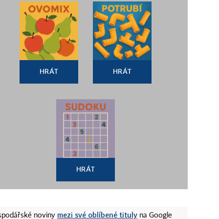
HRÁT
HRÁT
HRÁT
mezi své oblíbené tituly
ospodářské noviny
na Google