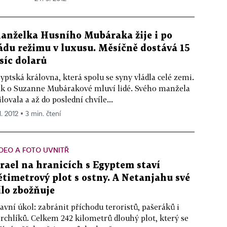
anželka Husního Mubáraka žije i po
ádu režimu v luxusu. Měsíčně dostává 15
isíc dolarů
yptská královna, která spolu se syny vládla celé zemi.
k o Suzanne Mubárakové mluví lidé. Svého manžela
lovala a až do poslední chvíle...
1. 2012 ▪ 3 min. čtení
DEO A FOTO UVNITŘ
zrael na hranicích s Egyptem staví
ětimetrový plot s ostny. A Netanjahu své
ílo zbožňuje
avní úkol: zabránit příchodu teroristů, pašeráků i
rchlíků. Celkem 242 kilometrů dlouhý plot, který se