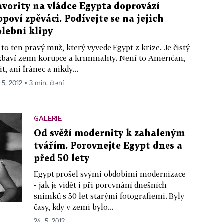
avority na vládce Egypta doprovází
opoví zpěváci. Podívejte se na jejich
olební klipy
 to ten pravý muž, který vyvede Egypt z krize. Je čistý
zbaví zemi korupce a kriminality. Není to Američan,
it, ani Íránec a nikdy...
 5. 2012 ▪ 3 min. čtení
GALERIE
Od svěží modernity k zahaleným
tvářím. Porovnejte Egypt dnes a
před 50 lety
Egypt prošel svými obdobími modernizace
- jak je vidět i při porovnání dnešních
snímků s 50 let starými fotografiemi. Byly
časy, kdy v zemi bylo...
24. 5. 2012