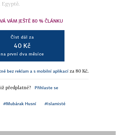
m Egyptě.
VÁ VÁM JEŠTĚ 80 % ČLÁNKU
Číst dál za
40 Kč
na první dva měsíce
za 80 Kč.
tné bez reklam a s mobilní aplikací
iž předplatné?
Přihlaste se
#Mubárak Husní
#islamisté