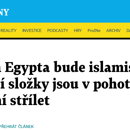
REALITY
INVESTICE
PODCASTY
HRY
PročNe
ARCHIV
D
 Egypta bude islami
 složky jsou v pohot
í střílet
PŘEHRÁT ČLÁNEK