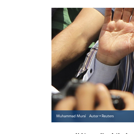
Muhammad Mursí
Autor ▪
Reuters