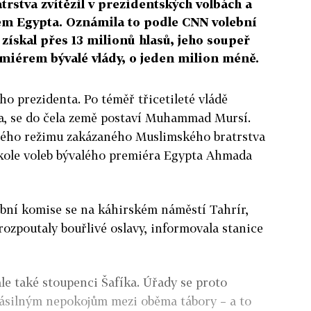
stva zvítězil v prezidentských volbách a
em Egypta. Oznámila to podle CNN volební
skal přes 13 milionů hlasů, jeho soupeř
emiérem bývalé vlády, o jeden milion méně.
ého prezidenta. Po téměř třicetileté vládě
, se do čela země postaví Muhammad Mursí.
lého režimu zakázaného Muslimského bratrstva
kole voleb bývalého premiéra Egypta Ahmada
bní komise se na káhirském náměstí Tahrír,
, rozpoutaly bouřlivé oslavy, informovala stanice
le také stoupenci Šafíka. Úřady se proto
 násilným nepokojům mezi oběma tábory – a to