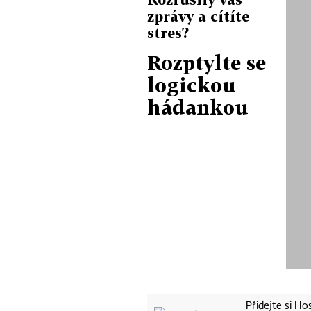
zprávy a cítíte
stres?
Rozptylte se
logickou
hádankou
Přidejte si H