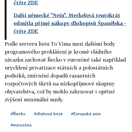
čtěte ZDE
Další německé "Nein". Merkelová tentokrát
odmítla přímé nákupy dluhopisů Španělska
-
čtěte ZDE
Podle serveru listu To Vima mezi dalšími body
programového prohlášení je kromě vládního
závazku zachovat Řecko v eurozóně také například
urychlení privatizace státních a polostátních
podniků, zmírnění dopadů razantních
rozpočtových škrtů na nízkopříjmové skupiny
obyvatelstva, což by mohlo zahrnovat i opětné
zvýšení minimální mzdy.
#Řecko
#dluhová krize
#Evropská unie
#eurozóna