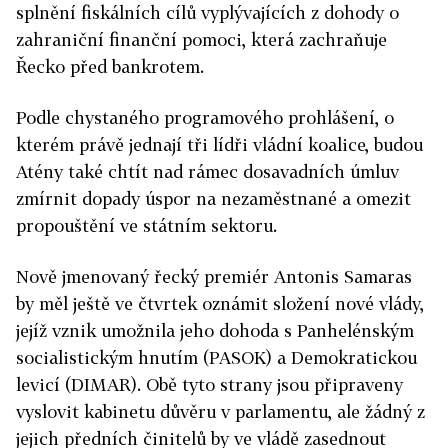
splnění fiskálních cílů vyplývajících z dohody o
zahraniční finanční pomoci, která zachraňuje
Řecko před bankrotem.
Podle chystaného programového prohlášení, o
kterém právě jednají tři lídři vládní koalice, budou
Atény také chtít nad rámec dosavadních úmluv
zmírnit dopady úspor na nezaměstnané a omezit
propouštění ve státním sektoru.
Nově jmenovaný řecký premiér Antonis Samaras
by měl ještě ve čtvrtek oznámit složení nové vlády,
jejíž vznik umožnila jeho dohoda s Panhelénským
socialistickým hnutím (PASOK) a Demokratickou
levicí (DIMAR). Obě tyto strany jsou připraveny
vyslovit kabinetu důvěru v parlamentu, ale žádný z
jejich předních činitelů by ve vládě zasednout