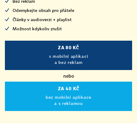
Bez reklam
Odemykejte obsah pro přátele
Články v audioverzi + playlist
Možnost kdykoliv zrušit
ZA 80 KČ
s mobilní aplikací
a bez reklam
nebo
ZA 40 KČ
bez mobilní aplikace
a s reklamou