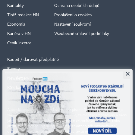
Kontakty
Ochrana osobních údajů
Tiráž redakce HN
Prohlášení o cookies
Economia
Nastavení soukromí
Kariéra v HN
Všeobecné smluvní podmínky
Ceník inzerce
Koupit / darovat předplatné
Eventy
×
Newslettery
RSS kanály
Autorská práva vykonává vydavatel. Bez písemného svolení vydavatele je
zakázáno jakékoli užití částí nebo celku díla, zejména rozmnožování a šíření
jakýmkoli způsobem, mechanickým nebo elektronickým, v českém nebo
jiném jazyce. Bez souhlasu vydavatele je zakázáno též rozmnožování
obsahu pro účely automatizované analýzy textů nebo dat