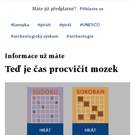
Máte již předplatné?
Přihlaste se
#Jamajka
#piráti
#pirát
#UNESCO
#archeologický výzkum
#archeologie
Informace už máte
Teď je čas procvičit mozek
HRÁT
HRÁT