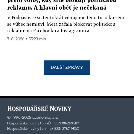
první volby, kdy sítě blokují politickou
reklamu. A hlavní oběť je nečekaná
V Podpásovce se tentokrát věnujeme tématu, o kterém
se vůbec nemluví. Meta začala blokovat politickou
reklamu na Facebooku a Instagramu a...
7. 8. 2026 ▪ 55:23 min.
DALŠÍ ZPRÁVY
©
1996-2026
Economia, a.s.
Hospodářské noviny (print) ISSN 0862-9587
Hospodářské noviny (online) ISSN 2787-950X