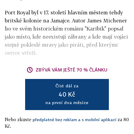
Port Royal byl v 17. století hlavním městem tehdy
britské kolonie na Jamajce. Autor James Michener
ho ve svém historickém románu "Karibik" popsal
jako místo, kde neexistují zábrany a kde mají vojáci
stejně pokleslé mravy jako piráti, před kterými
ostrov střeží.
ZBÝVÁ VÁM JEŠTĚ 70 % ČLÁNKU
Číst dál za
40 Kč
na první dva měsíce
Nebo zkuste
za 80
předplatné bez reklam a s mobilní aplikací
Kč.