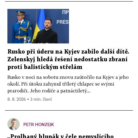
Rusko při úderu na Kyjev zabilo další dítě.
Zelenskyj hledá řešení nedostatku zbraní
proti balistickým střelám
Rusko v noci na sobotu znovu zaútočilo na Kyjev a jeho
okolí. Při útoku zahynul tříletý chlapec se svými
prarodiči. Jeho rodiče a patnáctiletý...
8. 8. 2026 ▪ 3 min. čtení
PETR HONZEJK
„Prolhaný hlupák v čele nemyslícího