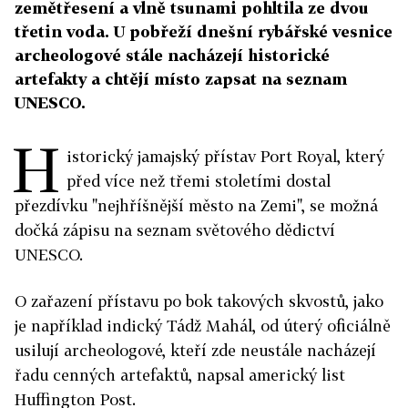
zemětřesení a vlně tsunami pohltila ze dvou
třetin voda. U pobřeží dnešní rybářské vesnice
archeologové stále nacházejí historické
artefakty a chtějí místo zapsat na seznam
UNESCO.
H
istorický jamajský přístav Port Royal, který
před více než třemi stoletími dostal
přezdívku "nejhříšnější město na Zemi", se možná
dočká zápisu na seznam světového dědictví
UNESCO.
O zařazení přístavu po bok takových skvostů, jako
je například indický Tádž Mahál, od úterý oficiálně
usilují archeologové, kteří zde neustále nacházejí
řadu cenných artefaktů, napsal americký list
Huffington Post.