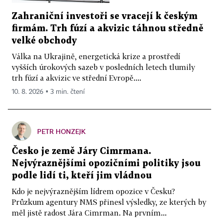
Zahraniční investoři se vracejí k českým
firmám. Trh fúzí a akvizic táhnou středně
velké obchody
Válka na Ukrajině, energetická krize a prostředí
vyšších úrokových sazeb v posledních letech tlumily
trh fúzí a akvizic ve střední Evropě....
10. 8. 2026 ▪ 3 min. čtení
PETR HONZEJK
Česko je země Járy Cimrmana.
Nejvýraznějšími opozičními politiky jsou
podle lidí ti, kteří jim vládnou
Kdo je nejvýraznějším lídrem opozice v Česku?
Průzkum agentury NMS přinesl výsledky, ze kterých by
měl jistě radost Jára Cimrman. Na prvním...