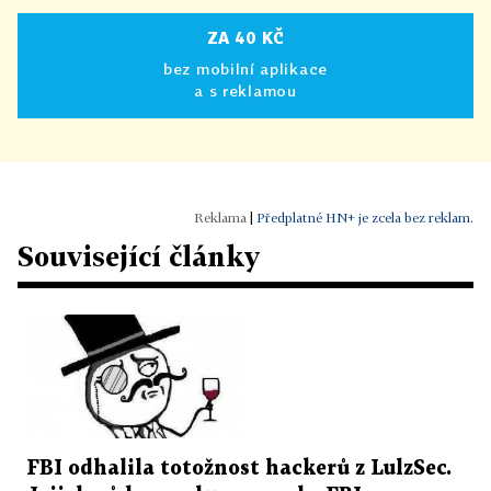
ZA 40 KČ
bez mobilní aplikace
a s reklamou
|
Předplatné HN+ je zcela bez reklam.
Související články
FBI odhalila totožnost hackerů z LulzSec.