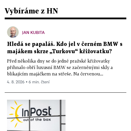
Vybíráme z HN
JAN KUBITA
Hledá se papaláš. Kdo jel v černém BMW s
majákem skrze „Turkovu“ křižovatku?
Před několika dny se do jedné pražské křižovatky
přihnalo obří luxusní BMW se začerněnými skly a
blikajícím majáčkem na střeše. Na červenou...
4. 8. 2026 ▪ 6 min. čtení