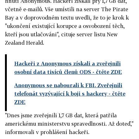
hnutí Anonymous. Hackeři získali prý 1,7 GB dat,
včetně e-mailů. Vše umístili na server The Pirate
Bay a v doprovodném textu uvedli, že to je krok k
"ukončení existující korupce a osvobození těch,
kteří jsou utlačováni", cituje server listu New
Zealand Herald.
Hackeři z Anonymous získali a zveřejnili
osobní data tisíců členů ODS
- čtěte ZDE
Anonymous se nabourali k FBI. Zveřejnili
telefonát vyzývající k boji s hackery
- čtěte
ZDE
"Dnes jsme zveřejnili 1,7 GB dat, která patřila
americkému ministerstvu spravedlnosti. Až doteď,"
informovali v prohlášení hackeři.