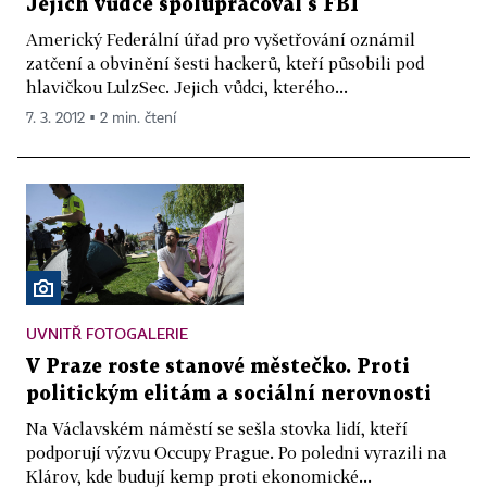
Jejich vůdce spolupracoval s FBI
Americký Federální úřad pro vyšetřování oznámil
zatčení a obvinění šesti hackerů, kteří působili pod
hlavičkou LulzSec. Jejich vůdci, kterého...
7. 3. 2012 ▪ 2 min. čtení
UVNITŘ FOTOGALERIE
V Praze roste stanové městečko. Proti
politickým elitám a sociální nerovnosti
Na Václavském náměstí se sešla stovka lidí, kteří
podporují výzvu Occupy Prague. Po poledni vyrazili na
Klárov, kde budují kemp proti ekonomické...