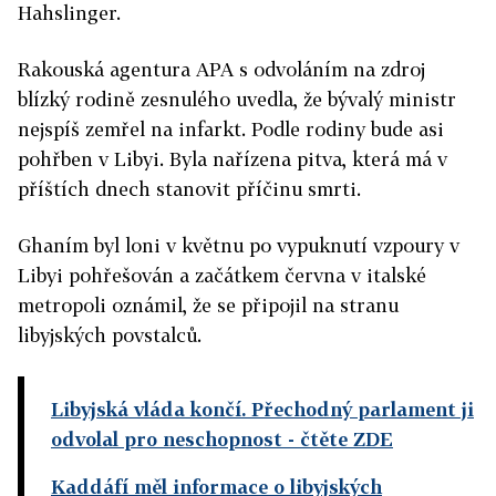
Hahslinger.
Rakouská agentura APA s odvoláním na zdroj
blízký rodině zesnulého uvedla, že bývalý ministr
nejspíš zemřel na infarkt. Podle rodiny bude asi
pohřben v Libyi. Byla nařízena pitva, která má v
příštích dnech stanovit příčinu smrti.
Ghaním byl loni v květnu po vypuknutí vzpoury v
Libyi pohřešován a začátkem června v italské
metropoli oznámil, že se připojil na stranu
libyjských povstalců.
Libyjská vláda končí. Přechodný parlament ji
odvolal pro neschopnost
- čtěte ZDE
Kaddáfí měl informace o libyjských