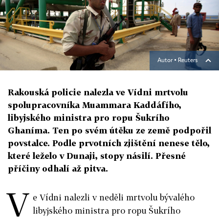
Autor ▪
Reuters
Rakouská policie nalezla ve Vídni mrtvolu
spolupracovníka Muammara Kaddáfího,
libyjského ministra pro ropu Šukrího
Ghaníma. Ten po svém útěku ze země podpořil
povstalce. Podle prvotních zjištění nenese tělo,
které leželo v Dunaji, stopy násilí. Přesné
příčiny odhalí až pitva.
V
e Vídni nalezli v neděli mrtvolu bývalého
libyjského ministra pro ropu Šukrího