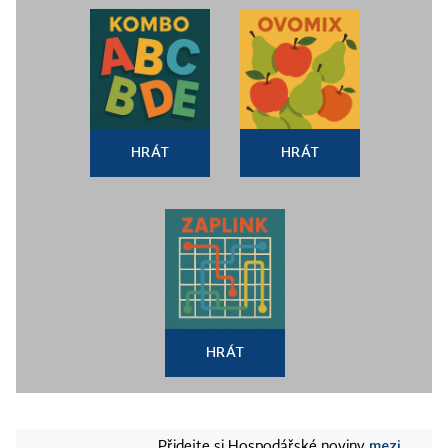
HRÁT
HRÁT
HRÁT
mezi
Přidejte si Hospodářské noviny