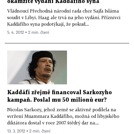
okamžité vydání Kaddáfího syna
Vládnoucí Přechodná národní rada chce Sajfa Isláma
soudit v Libyi. Haag ale trvá na jeho vydání. Příznivci
Kaddáfího syna podotýkají, že pokud...
5. 4. 2012 ▪ 2 min. čtení
Kaddáfí zřejmě financoval Sarkozyho
kampaň. Poslal mu 50 milionů eur?
Nicolas Sarkozy, jehož země se aktivně podílela na
svržení Muammara Kaddáfího, možná od libyjského
diktátora dostal v roce 2007 štědrý dar na...
13. 3. 2012 ▪ 2 min. čtení