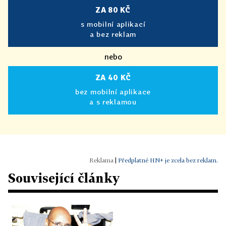
ZA 80 KČ
s mobilní aplikací
a bez reklam
nebo
ZA 40 KČ
bez mobilní aplikace
a s reklamou
|
Předplatné HN+ je zcela bez reklam.
Související články