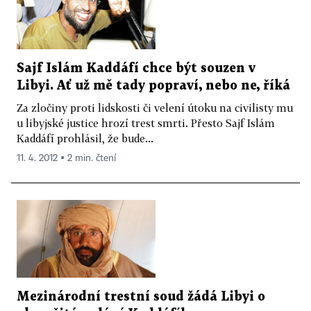
Sajf Islám Kaddáfí chce být souzen v
Libyi. Ať už mě tady popraví, nebo ne, říká
Za zločiny proti lidskosti či velení útoku na civilisty mu
u libyjské justice hrozí trest smrti. Přesto Sajf Islám
Kaddáfí prohlásil, že bude...
11. 4. 2012 ▪ 2 min. čtení
Mezinárodní trestní soud žádá Libyi o