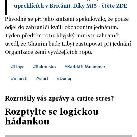
uprchlících v Británii. Díky MI5
- čtěte ZDE
Původně se při jeho zmizení spekulovalo, že pouze
odjel do zahraničí kvůli obchodním jednáním.
Týden předtím totiž libyjský ministr zahraničí
uvedl, že Ghaním bude Libyi zastupovat při jednání
Organizace zemí vyvážejících ropu.
#Libye
#Rakousko
#Kaddáfí Muammar
#ministr
#smrt
#Dunaj
Rozrušily vás zprávy a cítíte stres?
Rozptylte se logickou
hádankou