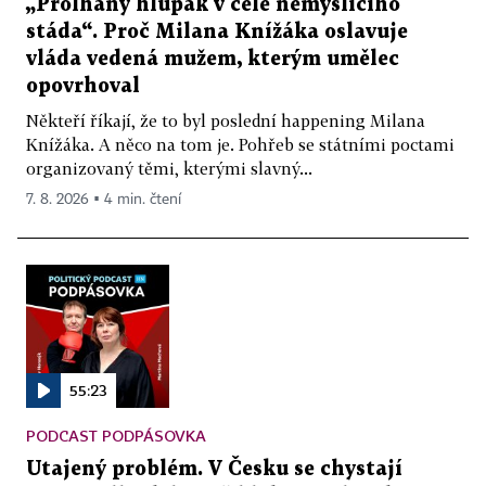
„Prolhaný hlupák v čele nemyslícího
stáda“. Proč Milana Knížáka oslavuje
vláda vedená mužem, kterým umělec
opovrhoval
Někteří říkají, že to byl poslední happening Milana
Knížáka. A něco na tom je. Pohřeb se státními poctami
organizovaný těmi, kterými slavný...
7. 8. 2026 ▪ 4 min. čtení
55:23
PODCAST PODPÁSOVKA
Utajený problém. V Česku se chystají