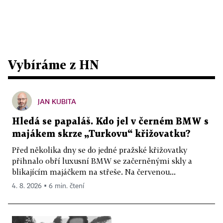
Vybíráme z HN
JAN KUBITA
Hledá se papaláš. Kdo jel v černém BMW s
majákem skrze „Turkovu“ křižovatku?
Před několika dny se do jedné pražské křižovatky
přihnalo obří luxusní BMW se začerněnými skly a
blikajícím majáčkem na střeše. Na červenou...
4. 8. 2026 ▪ 6 min. čtení