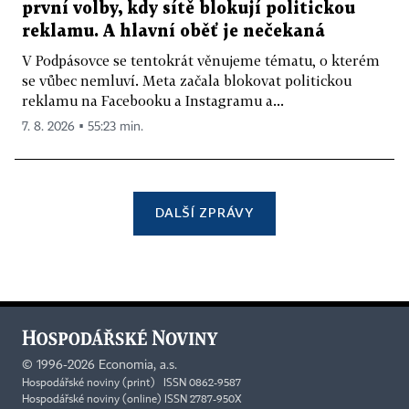
první volby, kdy sítě blokují politickou
reklamu. A hlavní oběť je nečekaná
V Podpásovce se tentokrát věnujeme tématu, o kterém
se vůbec nemluví. Meta začala blokovat politickou
reklamu na Facebooku a Instagramu a...
7. 8. 2026 ▪ 55:23 min.
DALŠÍ ZPRÁVY
©
1996-2026
Economia, a.s.
Hospodářské noviny (print) ISSN 0862-9587
Hospodářské noviny (online) ISSN 2787-950X