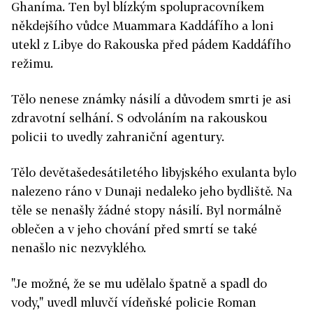
Ghaníma. Ten byl blízkým spolupracovníkem
někdejšího vůdce Muammara Kaddáfího a loni
utekl z Libye do Rakouska před pádem Kaddáfího
režimu.
Tělo nenese známky násilí a důvodem smrti je asi
zdravotní selhání. S odvoláním na rakouskou
policii to uvedly zahraniční agentury.
Tělo devětašedesátiletého libyjského exulanta bylo
nalezeno ráno v Dunaji nedaleko jeho bydliště. Na
těle se nenašly žádné stopy násilí. Byl normálně
oblečen a v jeho chování před smrtí se také
nenašlo nic nezvyklého.
"Je možné, že se mu udělalo špatně a spadl do
vody," uvedl mluvčí vídeňské policie Roman