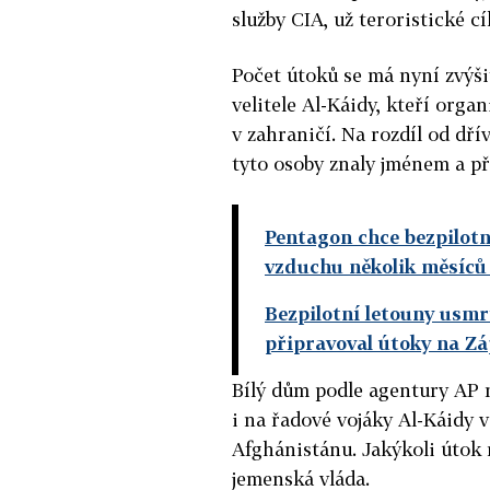
služby CIA, už teroristické c
Počet útoků se má nyní zvýši
velitele Al-Káidy, kteří orga
v zahraničí. Na rozdíl od dří
tyto osoby znaly jménem a pře
Pentagon chce bezpilotn
vzduchu několik měsíců
Bezpilotní letouny usmrt
připravoval útoky na Z
Bílý dům podle agentury AP n
i na řadové vojáky Al-Káidy v
Afghánistánu. Jakýkoli útok 
jemenská vláda.