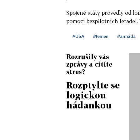
Spojené státy provedly od l
pomocí bezpilotních letadel. 
#USA
#Jemen
#armáda
Rozrušily vás
zprávy a cítíte
stres?
Rozptylte se
logickou
hádankou