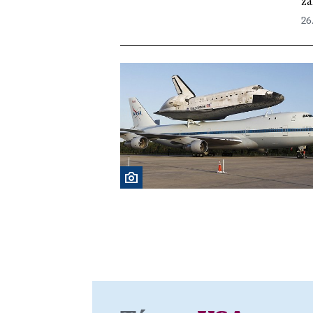
zá
26.