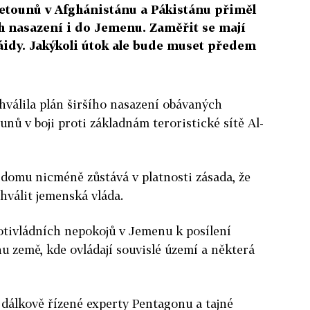
letounů v Afghánistánu a Pákistánu přiměl
ich nasazení i do Jemenu. Zaměřit se mají
áidy. Jakýkoli útok ale bude muset předem
hválila plán širšího nasazení obávaných
unů v boji proti základnám teroristické sítě Al-
 domu nicméně zůstává v platnosti zásada, že
hválit jemenská vláda.
rotivládních nepokojů v Jemenu k posílení
u země, kde ovládají souvislé území a některá
 dálkově řízené experty Pentagonu a tajné