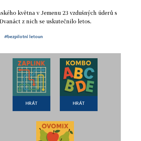
oňského května v Jemenu 23 vzdušných úderů s
Dvanáct z nich se uskutečnilo letos.
#bezpilotní letoun
HRÁT
HRÁT