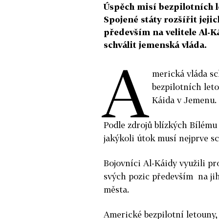
Úspěch misí bezpilotních 
Spojené státy rozšířit jej
především na velitele Al-K
schválit jemenská vláda.
A
merická vláda sc
bezpilotních leto
Káida v Jemenu.
Podle zdrojů blízkých Bílému
jakýkoli útok musí nejprve sc
Bojovníci Al-Káidy využili p
svých pozic především na jih
města.
Americké bezpilotní letouny,