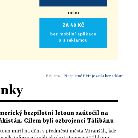
nebo
ZA 40 KČ
bez mobilní aplikace
a s reklamou
|
Předplatné HN+ je zcela bez reklam.
ánky
merický bezpilotní letoun zaútočil na
ákistán. Cílem byli ozbrojenci Tálibánu
toun mířil na dům v předměstí města Miranšáh, kde
 podle informací měli ukrývat stoupenci Tálibánu.