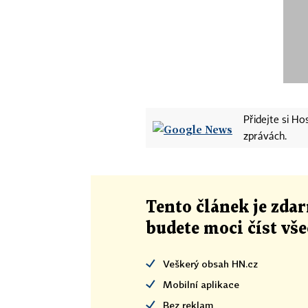
Přidejte si H
zprávách.
Tento článek
je
zdar
budete moci číst vš
Veškerý obsah HN.cz
Mobilní aplikace
Bez reklam