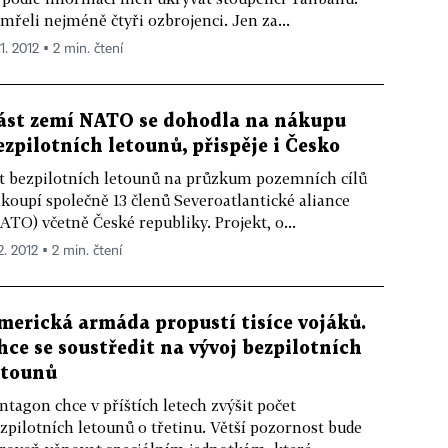
mřeli nejméně čtyři ozbrojenci. Jen za...
 1. 2012 ▪ 2 min. čtení
ást zemí NATO se dohodla na nákupu
ezpilotních letounů, přispěje i Česko
t bezpilotních letounů na průzkum pozemních cílů
koupí společně 13 členů Severoatlantické aliance
ATO) včetně České republiky. Projekt, o...
2. 2012 ▪ 2 min. čtení
merická armáda propustí tisíce vojáků.
hce se soustředit na vývoj bezpilotních
etounů
ntagon chce v příštích letech zvýšit počet
zpilotních letounů o třetinu. Větší pozornost bude