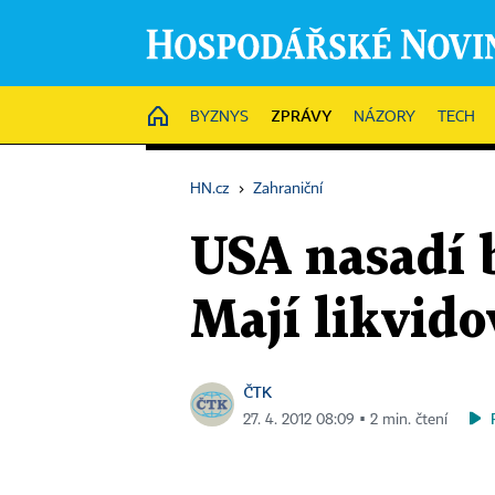
ZPRÁVY
HOME
BYZNYS
NÁZORY
TECH
HN.cz
›
Zahraniční
USA nasadí b
Mají likvido
ČTK
27. 4. 2012 08:09 ▪ 2 min. čtení