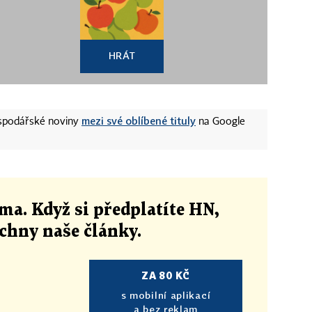
HRÁT
mezi své oblíbené tituly
ospodářské noviny
na Google
ma. Když si předplatíte HN,
echny naše články
.
ZA 80 KČ
s mobilní aplikací
a bez reklam