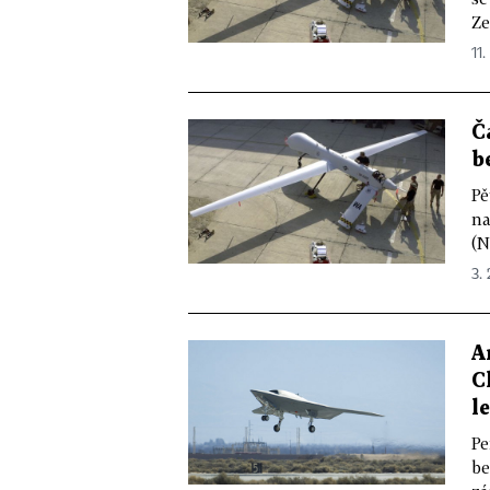
Ze
11.
Č
b
Pě
na
(N
3. 
A
C
l
Pe
be