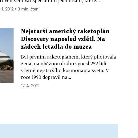
roveň věnovat speciálním jednotkám, které...
 1. 2012 ▪ 3 min. čtení
Nejstarší americký raketoplán
Discovery naposled vzlétl. Na
zádech letadla do muzea
Byl prvním raketoplánem, který pilotovala
žena, na oběžnou dráhu vynesl 252 lidí
včetně nejstaršího kosmonauta světa. V
roce 1990 dopravil na...
17. 4. 2012