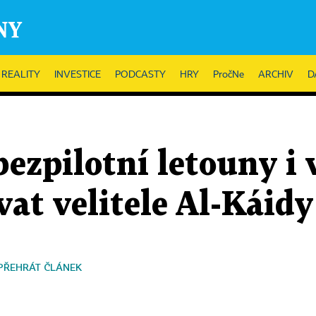
REALITY
INVESTICE
PODCASTY
HRY
PročNe
ARCHIV
D
ezpilotní letouny i
vat velitele Al-Káidy
PŘEHRÁT ČLÁNEK