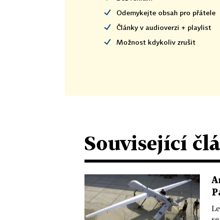
Odemykejte obsah pro přátele
Články v audioverzi + playlist
Možnost kdykoliv zrušit
Související čl
A
P
Le
se