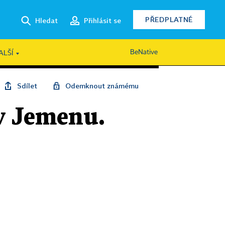
PŘEDPLATNÉ
Hledat
Přihlásit se
BeNative
ALŠÍ
Sdílet
Odemknout známému
 v Jemenu.