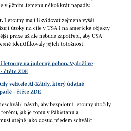
íle v jižním Jemenu několikrát napadly.
t. Letouny mají likvidovat zejména vyšší
nizují útoky na cíle v USA i na americké objekty
vější praxe už ale nebude zapotřebí, aby USA
sně identifikovaly jejich totožnost.
í letouny na jaderný pohon. Vydrží ve
- čtěte ZDE
ily velitele Al-Káidy, který údajně
ápadě
- čtěte ZDE
eschválil návrh, aby bezpilotní letouny útočily
 terénu, jak je tomu v Pákistánu a
musí stejně jako dosud předem schválit