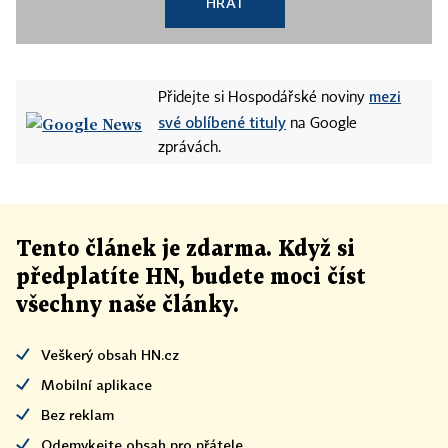
HRÁT
mezi
Přidejte si Hospodářské noviny
své oblíbené tituly
na Google
zprávách.
Tento článek
je
zdarma. Když si
předplatíte HN, budete moci číst
všechny naše články
.
Veškerý obsah HN.cz
Mobilní aplikace
Bez reklam
Odemykejte obsah pro přátele