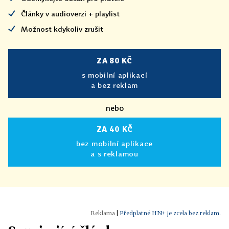
Články v audioverzi + playlist
Možnost kdykoliv zrušit
ZA 80 KČ
s mobilní aplikací
a bez reklam
nebo
ZA 40 KČ
bez mobilní aplikace
a s reklamou
|
Předplatné HN+ je zcela bez reklam.