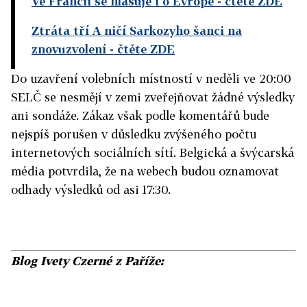
Ve Francii se hlasuje i o Evropě
- čtěte ZDE
Ztráta tří A ničí Sarkozyho šanci na
znovuzvolení
- čtěte ZDE
Do uzavření volebních místností v neděli ve 20:00
SELČ se nesmějí v zemi zveřejňovat žádné výsledky
ani sondáže. Zákaz však podle komentářů bude
nejspíš porušen v důsledku zvýšeného počtu
internetových sociálních sítí. Belgická a švýcarská
média potvrdila, že na webech budou oznamovat
odhady výsledků od asi 17:30.
Blog Ivety Czerné z Paříže: