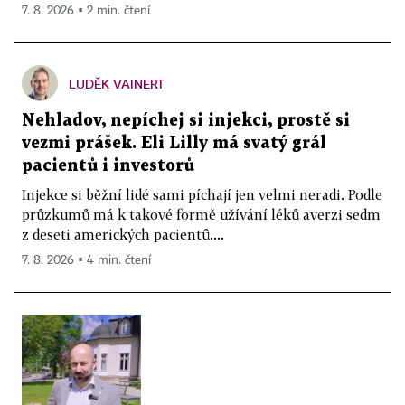
7. 8. 2026 ▪ 2 min. čtení
LUDĚK VAINERT
Nehladov, nepíchej si injekci, prostě si
vezmi prášek. Eli Lilly má svatý grál
pacientů i investorů
Injekce si běžní lidé sami píchají jen velmi neradi. Podle
průzkumů má k takové formě užívání léků averzi sedm
z deseti amerických pacientů....
7. 8. 2026 ▪ 4 min. čtení