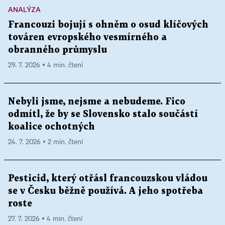
ANALÝZA
Francouzi bojují s ohněm o osud klíčových
továren evropského vesmírného a
obranného průmyslu
29. 7. 2026 ▪ 4 min. čtení
Nebyli jsme, nejsme a nebudeme. Fico
odmítl, že by se Slovensko stalo součástí
koalice ochotných
24. 7. 2026 ▪ 2 min. čtení
Pesticid, který otřásl francouzskou vládou
se v Česku běžně používá. A jeho spotřeba
roste
27. 7. 2026 ▪ 4 min. čtení