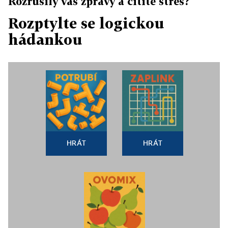
Rozrušily vás zprávy a cítíte stres?
Rozptylte se logickou
hádankou
HRÁT
HRÁT