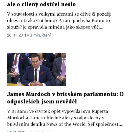
ale o cílený odstřel nešlo
V souvislosti s velkými aférami se dříve či později
objeví otázka Cui bono? A tato pochyba Komu to
slouží? je zpravidla míněna jako skepse vůči...
28. 11. 2011 ▪ 3 min. čtení
James Murdoch v britském parlamentu: O
odposleších jsem nevěděl
V Británii ve čtvrtek opět vypovídal syn Ruperta
Murdocha James ohledně aféry s odposlechy v
bulvárním deníku News of the World. Šéf společnosti...