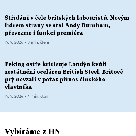
Střídání v čele britských labouristů. Novým
lídrem strany se stal Andy Burnham,
převezme i funkci premiéra
17. 7. 2026 ▪ 3 min. čtení
Peking ostře kritizuje Londýn kvůli
zestátnění oceláren British Steel. Britové
prý nevzali v potaz přínos čínského
vlastníka
17. 7. 2026 ▪ 4 min. čtení
Vybíráme z HN