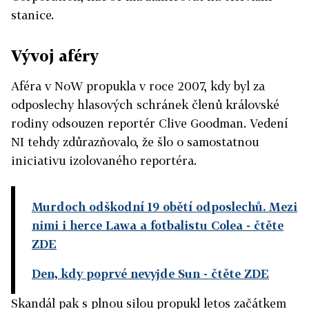
stanice.
Vývoj aféry
Aféra v NoW propukla v roce 2007, kdy byl za
odposlechy hlasových schránek členů královské
rodiny odsouzen reportér Clive Goodman. Vedení
NI tehdy zdůrazňovalo, že šlo o samostatnou
iniciativu izolovaného reportéra.
Murdoch odškodní 19 obětí odposlechů. Mezi
nimi i herce Lawa a fotbalistu Colea
- čtěte
ZDE
Den, kdy poprvé nevyjde Sun
- čtěte ZDE
Skandál pak s plnou silou propukl letos začátkem