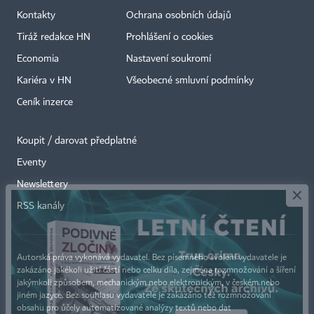
Kontakty
Ochrana osobních údajů
Tiráž redakce HN
Prohlášení o cookies
Economia
Nastavení soukromí
Kariéra v HN
Všeobecné smluvní podmínky
Ceník inzerce
Koupit / darovat předplatné
Eventy
×
Newslettery
RSS kanály
Autorská práva vykonává vydavatel. Bez písemného svolení vydavatele je
zakázáno jakékoli užití částí nebo celku díla, zejména rozmnožování a šíření
jakýmkoli způsobem, mechanickým nebo elektronickým, v českém nebo
jiném jazyce. Bez souhlasu vydavatele je zakázáno též rozmnožování
obsahu pro účely automatizované analýzy textů nebo dat