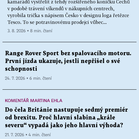
kamarádů vystřelit z tehdy rozšířeného koníčku Čechů
v podobě trávení víkendů v nákupních centrech,
vyrobila trička s nápisem Česko v designu loga řetězce
Tesco. To se potravinovému prodejci vůbec...
3. 8. 2026 ▪ 8 min. čtení
Range Rover Sport bez spalovacího motoru.
První jízda ukazuje, jestli nepřišel o své
schopnosti
24. 7. 2026 ▪ 6 min. čtení
KOMENTÁŘ MARTINA EHLA
Do čela Británie nastupuje sedmý premiér
od brexitu. Proč hlavní slabina „krále
severu“ vypadá jako jeho hlavní výhoda?
21. 7. 2026 ▪ 4 min. čtení