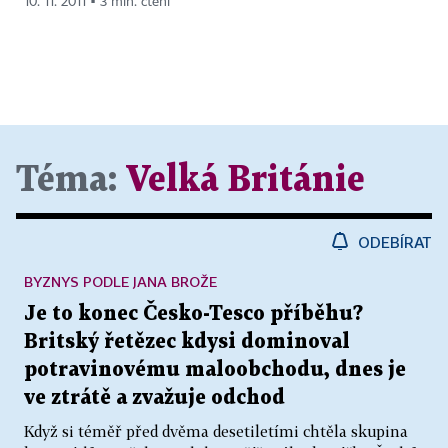
10. 11. 2011 ▪ 3 min. čtení
Téma:
Velká Británie
ODEBÍRAT
BYZNYS PODLE JANA BROŽE
Je to konec Česko-Tesco příběhu?
Britský řetězec kdysi dominoval
potravinovému maloobchodu, dnes je
ve ztrátě a zvažuje odchod
Když si téměř před dvěma desetiletími chtěla skupina