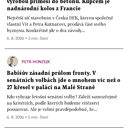
výrobou příměsí do betonu. Kupcem je
nadnárodní kolos z Francie
Největší síť stavebnin v Česku DEK, kterou společně
vlastní Vít a Petra Kutnarovi, prodává část svého
byznysu. Konkrétně jde o dva závody...
6. 8. 2026 ▪ 3 min. čtení
PETR HONZEJK
Babišův zásadní průlom fronty. V
senátních volbách jde o mnohem víc než o
27 křesel v paláci na Malé Straně
Kdo vyhraje letošní senátní volby? Záleží samozřejmě
na kritériích, podle kterých budeme vítězství
posuzovat. Ale je velmi pravděpodobné, že...
6. 8. 2026 ▪ 5 min. čtení