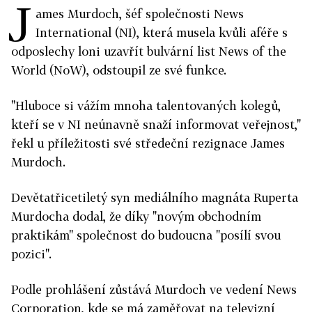
J
ames Murdoch, šéf společnosti News
International (NI), která musela kvůli aféře s
odposlechy loni uzavřít bulvární list News of the
World (NoW), odstoupil ze své funkce.
"Hluboce si vážím mnoha talentovaných kolegů,
kteří se v NI neúnavně snaží informovat veřejnost,"
řekl u příležitosti své středeční rezignace James
Murdoch.
Devětatřicetiletý syn mediálního magnáta Ruperta
Murdocha dodal, že díky "novým obchodním
praktikám" společnost do budoucna "posílí svou
pozici".
Podle prohlášení zůstává Murdoch ve vedení News
Corporation, kde se má zaměřovat na televizní